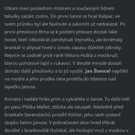
Utkání mezi posledním mistrem a současným lídrem
tabulky začalo zostra. Do první šance se hnal Kašpar, ve
svém průniku byl ale faulován a zakončit už nedokázal. Po
první přesilovce Brna se k početní převaze dostali také
hosté, kteří několikrát zaměstnali Vejmelku, ale brněnský
brankář si připsal hned v úvodu zápasu důležité zákroky.
Nejvíce se zaskvěl proti ráně Viktora Hübla z mezikruží,
kterou pohotově lapil v rukavici. V deváté minutě dostali
domácí další přesilovku a tu již využili.
Jan Štencel
napřáhl
na modré a jeho prudká rána prolétla do šibenice nad
lapačku Januse.
Kometa i nadále hrála prim a vytvářela si šance. Tu další měl
po pasu Pláška Mallet, zblízka ale neuspěl. Následně před
brankáře Severočechů protáhl Köhler, jeho ráně vystavil
stopku beton Januse. V pokračování akce hned třikrát
dorážel z brankoviště Dočekal, ale hostující muž s maskou v