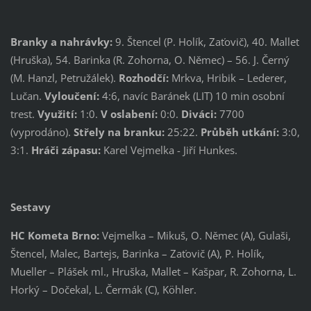
Branky a nahrávky:
9. Štencel (P. Holík, Zaťovič), 40. Mallet
(Hruška), 54. Barinka (R. Zohorna, O. Němec) – 56. J. Černý
(M. Hanzl, Petružálek).
Rozhodčí:
Mrkva, Hribik – Lederer,
Lučan.
Vyloučení:
4:6, navíc Baránek (LIT) 10 min osobní
trest.
Využití:
1:0.
V oslabení:
0:0.
Diváci:
7700
(vyprodáno).
Střely na branku:
25:22.
Průběh utkání:
3:0,
3:1.
Hráči zápasu:
Karel Vejmelka - Jiří Hunkes.
Sestavy
HC Kometa Brno:
Vejmelka – Mikuš, O. Němec (A), Gulaši,
Štencel, Malec, Bartejs, Barinka – Zaťovič (A), P. Holík,
Mueller – Plášek ml., Hruška, Mallet – Kašpar, R. Zohorna, L.
Horký – Dočekal, L. Čermák (C), Köhler.