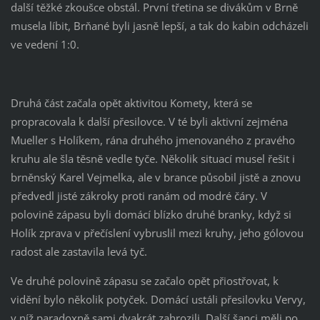
další těžké zkoušce obstál. První třetina se divákům v Brně
musela líbit, Brňané byli jasně lepší, a tak do kabin odcházeli
ve vedení 1:0.
Druhá část začala opět aktivitou Komety, která se
propracovala k další přesilovce. V té byli aktivní zejména
Mueller s Holíkem, rána druhého jmenovaného z pravého
kruhu ale šla těsně vedle tyče. Několik situací musel řešit i
brněnský Karel Vejmelka, ale v brance působil jistě a znovu
předvedl jisté zákroky proti ranám od modré čáry. V
polovině zápasu byli domácí blízko druhé branky, když si
Holík zprava v přečíslení vybruslil mezi kruhy, jeho gólovou
radost ale zastavila levá tyč.
Ve druhé polovině zápasu se začalo opět přiostřovat, k
vidění bylo několik potyček. Domácí ustáli přesilovku Vervy,
v níž paradoxně sami dvakrát zahrozili. Další šanci měli po