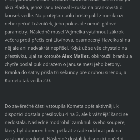
akci Pláška, jehož ránu tečoval Hruška na brankovišti o
kousek vedle. Na protějším pólu hřiště pálil z mezikruží
nebezpečně Trávníček, jeho pokus ale neměl gólové
parametry. Následně musel Vejmelka vytáhnout zákrok
večera proti přečíslení Litvínova, osamocený Havelka si na
něj ale ani nadvakrát nepřišel. Když už se vše chystalo na
přestávku, ujal se kotouče
Alex Mallet
, obkroužil branku a
chytře poslal puk odrazem o Januse mezi jeho betony.
Branka do šatny přišla tři sekundy pře druhou sirénou, a
Kometa tak vedla 2:0.
Do závěrečné části vstoupila Kometa opět aktivněji, k
dispozici dostala přesilovku 4 na 3, ale k vážnější šanci se
nedostala. Následně modrobílí zamknuli svého soupeře,
který byl donucen hned pětkrát v řadě odehrát puk na
zakázané uvolnění. Následně dostali k dispozici početní