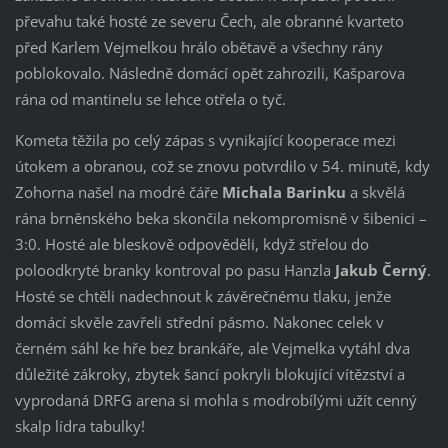
převahu také hosté ze severu Čech, ale obranné kvarteto
před Karlem Vejmelkou hrálo obětavě a všechny rány
poblokovalo. Následně domácí opět zahrozili, Kašparova
rána od mantinelu se lehce otřela o tyč.
Kometa těžila po celý zápas s vynikající kooperace mezi
útokem a obranou, což se znovu potvrdilo v 54. minutě, kdy
Zohorna našel na modré čáře
Michala Barinku
a skvělá
rána brněnského beka skončila nekompromisně v šibenici –
3:0. Hosté ale bleskově odpověděli, když střelou do
poloodkryté branky kontroval po pasu Hanzla
Jakub Černý
.
Hosté se chtěli nadechnout k závěrečnému tlaku, jenže
domácí skvěle zavřeli střední pásmo. Nakonec celek v
černém sáhl ke hře bez brankáře, ale Vejmelka vytáhl dva
důležité zákroky, zbytek šancí pokryli blokující vítězství a
vyprodaná DRFG arena si mohla s modrobílými užít cenný
skalp lídra tabulky!