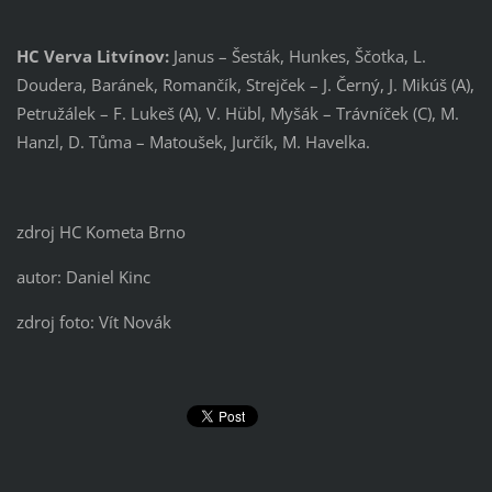
HC Verva Litvínov:
Janus – Šesták, Hunkes, Ščotka, L.
Doudera, Baránek, Romančík, Strejček – J. Černý, J. Mikúš (A),
Petružálek – F. Lukeš (A), V. Hübl, Myšák – Trávníček (C), M.
Hanzl, D. Tůma – Matoušek, Jurčík, M. Havelka.
zdroj HC Kometa Brno
autor: Daniel Kinc
zdroj foto: Vít Novák