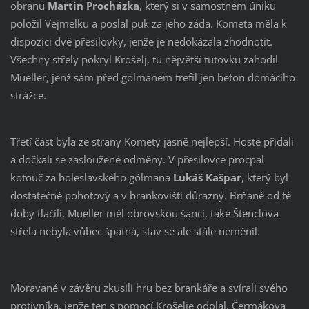
obranu
Martin Procházka
, který si v samostném úniku
položil Vejmelku a poslal puk za jeho záda. Kometa měla k
dispozici dvě přesilovky, jenže je nedokázala zhodnotit.
Všechny střely pokryl Krošelj, tu nějvětší tutovku zahodil
Mueller, jenž sám před gólmanem trefil jen beton domácího
strážce.
Třetí část byla ze strany Komety jasně nejlepší. Hosté přidali
a dočkali se zasloužené odměny. V přesilovce procpal
kotouč za boleslavského gólmana
Lukáš Kašpar
, který byl
dostatečně pohotový a v brankovišti důrazný. Brňané od té
doby tlačili, Mueller měl obrovskou šanci, také Štenclova
střela nebyla vůbec špatná, stav se ale stále neměnil.
Moravané v závěru zkusili hru bez brankáře a svírali svého
protivníka, jenže ten s pomocí Krošelje odolal. Čermákova