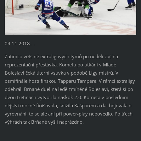
04.11.2018....
Zatímco většině extraligových týmů po neděli začíná
reprezentační přestávka, Kometu po utkání v Mladé
Boleslavi čeká úterní vsuvka v podobě Ligy mistrů. V
osmifinále hostí finskou Tapparu Tampere. V rámci extraligy
odehráli Brňané duel na ledě zmíněné Boleslavi, která si po
dvou třetinách vytvořila náskok 2:0. Kometa v posledním
dějství mocně finišovala, snížila Kašparem a dál bojovala o
vyrovnání, to se ale ani při power-play nepovedlo. Po třech
výhrách tak Brňané vyšli naprázdno.