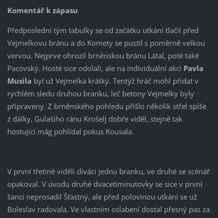
Komentář k zápasu
Předposlední tým tabulky se od začátku utkání tlačil před
Vejmelkovu bránu a do Komety se pustil s poměrně velkou
vervou. Nejprve ohrozil brněnskou bránu Látal, poté také
Pacovský. Hosté sice odolali, ale na individuální akci
Pavla
Musila
byl už Vejmelka krátký. Tentýž hráč mohl přidat v
rychlém sledu druhou branku, leč betony Vejmelky byly
připraveny. Z brněnského pohledu přišlo několik střel spíše
z dálky, Gulašiho ránu Krošelj dobře viděl, stejně tak
hostující mág pohlídal pokus Kousala.
V první třetině viděli diváci jednu branku, ve druhé se scénář
opakoval. V úvodu druhé dvacetiminutovky se sice v první
šanci neprosadil Šťastný, ale před polovinou utkání se už
Boleslav radovala. Ve vlastním oslabení dostal přesný pas za