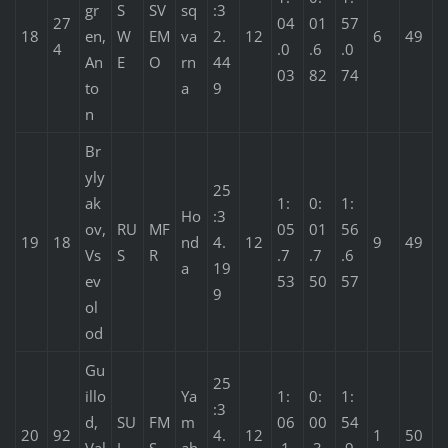
gr
S
SV
sq
:3
27
04
01
57
18
en,
W
EM
va
2.
12
6
49
4
.0
.6
.0
An
E
O
rn
44
03
82
74
to
a
9
n
Br
yly
25
ak
1:
0:
1:
Ho
:3
ov,
RU
MF
05
01
56
19
18
nd
4.
12
9
49
Vs
S
R
.7
.7
.6
a
19
ev
53
50
57
9
ol
od
Gu
25
illo
Ya
1:
0:
1:
:3
d,
SU
FM
m
06
00
54
20
92
4.
12
1
50
Val
I
S
ah
.1
.3
.9