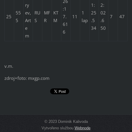
26
ry
1:
2:
:1
55
ev,
RU
MF
KT
1
25
02
25
7.
11
7
47
5
Art
S
R
M
lap
.5
.6
61
e
34
50
6
m
v.m.
zdroj+foto: mxgp.com
© 2023 Dominik Kalivoda
Vytvořeno službou
Webnode