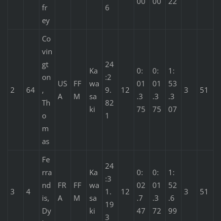
00
00
22
fr
6
ey
Co
vin
gt
24
Ka
0:
0:
1:
on
:2
US
FF
wa
01
01
53
2
64
,
9.
12
3
51
A
M
sa
.3
.3
.3
Th
82
ki
75
75
07
o
1
m
as
Fe
24
rra
Ka
0:
0:
1:
:3
nd
FR
FF
wa
02
01
52
3
4
1.
12
3
51
is,
A
M
sa
.7
.3
.6
19
Dy
ki
47
72
99
3