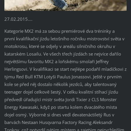
27.02.2015....
Kategorie MX2 má za sebou premiérové dva tréninky a
první kvalifikační jízdu letošního ročníku mistrovství světa v
motokrosu, které se odjely v areálu silničního okruhu v
katarském Losailu. Ve všech třech jízdách se nejvíce dařilo
největšímu favoritu MX2 a loňskému smolaři Jeffrey
Herlingsovi. V kvalifikaci se start nejlépe podařil mladíčkovi z
týmu Red Bull KTM Lotyši Paulus Jonassovi. Ještě v prvním
kole se před něj dostalo několik jezdců, aby talentovaný
teenager dojel celkově šestý. V celku kvalitní stíhací jízdu
předvedl úřadující mistr světa Jordi Tixier z CLS Monster
Energy Kawasaki, když po startu kolem dvacátého místa
dojel osmý. Výborně si dnes vedl devatenáctiletý Rus v
barvách Nestaan Husqvarna Factory Racing Aleksandr
Tonkov, což potvrdil pátým místem a zajetým nejrychlejším