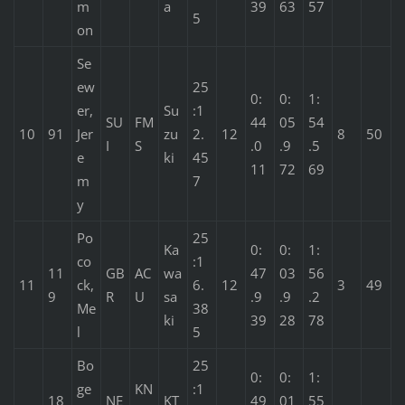
m
a
39
63
57
5
on
Se
ew
25
0:
0:
1:
er,
Su
:1
SU
FM
44
05
54
10
91
Jer
zu
2.
12
8
50
I
S
.0
.9
.5
e
ki
45
11
72
69
m
7
y
Po
25
Ka
0:
0:
1:
co
:1
11
GB
AC
wa
47
03
56
11
ck,
6.
12
3
49
9
R
U
sa
.9
.9
.2
Me
38
ki
39
28
78
l
5
Bo
25
0:
0:
1:
ge
KN
:1
18
NE
KT
49
01
55