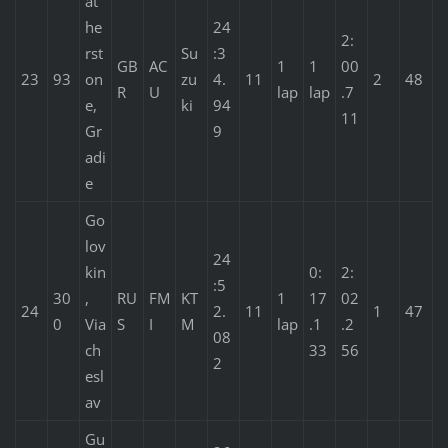
at
he
24
2:
rst
Su
:3
GB
AC
1
1
00
23
93
on
zu
4.
11
2
48
R
U
lap
lap
.7
e,
ki
94
11
Gr
9
adi
e
Go
lov
24
kin
0:
2:
:5
30
,
RU
FM
KT
1
17
02
24
2.
11
1
47
0
Via
S
I
M
lap
.1
.2
08
ch
33
56
2
esl
av
Gu