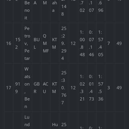
Be
A
M
ah
.7
.1
.6
14
no
a
02
07
96
8
it
Pe
25
1:
0:
1:
tro
Q
:2
15
BU
KT
00
07
57
16
v,
M
9.
12
7
49
2
L
M
.8
.1
.4
Pe
MF
29
48
46
05
tar
4
W
25
ats
1:
0:
1:
:3
91
on
GB
AC
KT
02
01
57
17
0.
12
3
49
9
,
R
U
M
.3
.4
.5
76
Be
21
73
36
7
n
Lu
nd
Hu
25
1:
0:
1: