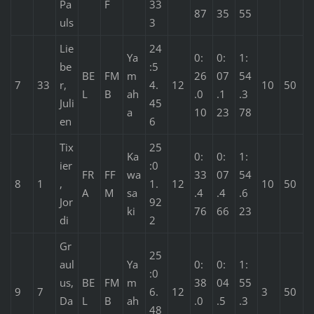
Pa
F
33
87
35
55
uls
3
Lie
24
Ya
0:
0:
1:
be
:5
BE
FM
m
26
07
54
7
33
r,
4.
12
10
50
L
B
ah
.0
.1
.3
Juli
45
a
10
23
78
en
6
Tix
25
Ka
0:
0:
1:
ier
:0
FR
FF
wa
33
07
54
8
1
,
1.
12
10
50
A
M
sa
.4
.4
.6
Jor
92
ki
76
66
23
di
2
Gr
25
aul
Ya
0:
0:
1:
:0
us,
BE
FM
m
38
04
55
9
7
6.
12
3
50
Da
L
B
ah
.0
.5
.3
48