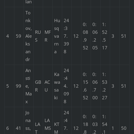
lan
To
nk
Hu
24
0:
0:
1:
ov,
sq
:3
RU
MF
08
06
52
4
59
Ale
va
7.
12
3
51
S
R
.9
.2
.5
ks
rn
39
52
05
17
an
a
8
dr
An
24
Ka
0:
0:
1:
sti
:4
GB
AC
wa
15
06
53
5
99
e,
4.
12
3
51
R
U
sa
.6
.7
.2
Ma
09
ki
52
00
27
x
8
Jo
24
0:
0:
1:
na
LA
:4
LA
KT
18
03
54
6
41
ss,
MS
7.
12
1
50
T
M
.8
.2
.1