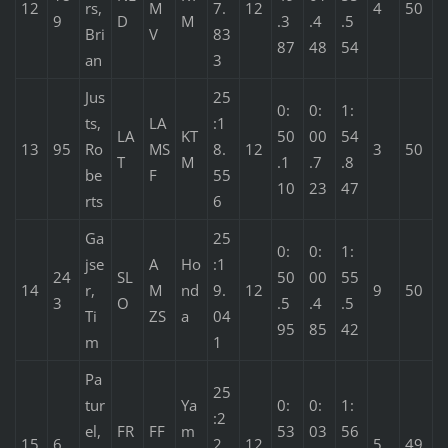
12
rs,
M
7.
12
4
50
9
D
M
.3
.4
.5
Bri
V
83
87
48
54
an
3
Jus
25
0:
0:
1:
ts,
LA
:1
LA
KT
50
00
54
13
95
Ro
MS
8.
12
3
50
T
M
.1
.7
.8
be
F
55
10
23
47
rts
6
Ga
25
0:
0:
1:
jse
A
Ho
:1
24
SL
50
00
55
14
r,
M
nd
9.
12
9
50
3
O
.5
.4
.5
Ti
ZS
a
04
95
85
42
m
1
Pa
25
tur
Ya
0:
0:
1:
:2
el,
FR
FF
m
53
03
56
15
6
2.
12
5
49