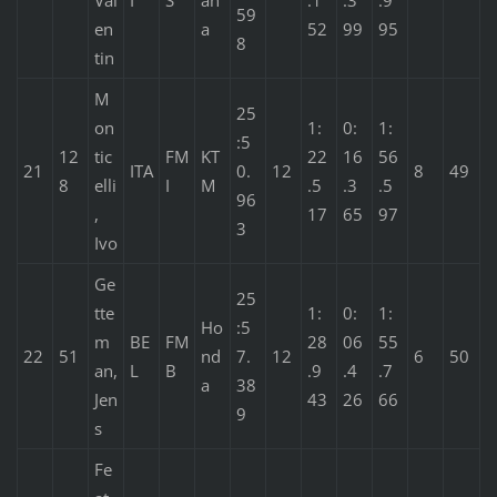
59
en
a
52
99
95
8
tin
M
25
on
1:
0:
1:
:5
12
tic
FM
KT
22
16
56
21
ITA
0.
12
8
49
8
elli
I
M
.5
.3
.5
96
,
17
65
97
3
Ivo
Ge
25
tte
1:
0:
1:
Ho
:5
m
BE
FM
28
06
55
22
51
nd
7.
12
6
50
an,
L
B
.9
.4
.7
a
38
Jen
43
26
66
9
s
Fe