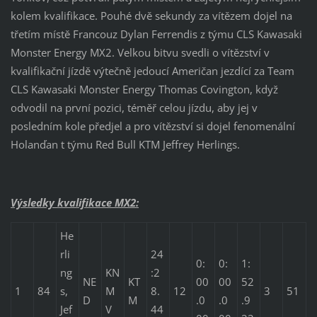
kolem kvalifikace. Pouhé dvě sekundy za vítězem dojel na
třetím místě Francouz Dylan Ferrendis z týmu CLS Kawasaki
Monster Energy MX2. Velkou bitvu svedli o vítězství v
kvalifikační jízdě výtečně jedoucí Američan jezdící za Team
CLS
Kawasaki Monster Energy Thomas Covington, když
odvodil na první pozici, téměř celou jízdu, aby jej v
posledním kole předjel a pro vítězství si dojel fenomenální
Holanďan t týmu Red Bull KTM Jeffrey Herlings.
Výsledky kvalifikace MX2:
He
rli
24
0:
0:
1:
ng
KN
:2
NE
KT
00
00
52
1
84
s,
M
8.
12
3
51
D
M
.0
.0
.9
Jef
V
44