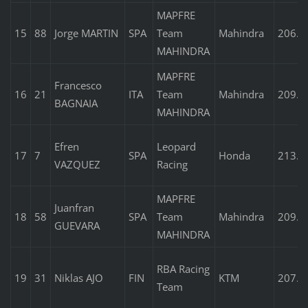
MAPFRE
15
88
Jorge MARTIN
SPA
Team
Mahindra
206.3
MAHINDRA
MAPFRE
Francesco
16
21
ITA
Team
Mahindra
209.7
BAGNAIA
MAHINDRA
Efren
Leopard
17
7
SPA
Honda
213.1
VAZQUEZ
Racing
MAPFRE
Juanfran
18
58
SPA
Team
Mahindra
209.6
GUEVARA
MAHINDRA
RBA Racing
19
31
Niklas AJO
FIN
KTM
207.7
Team