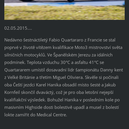
02.05.2015....
Nedávno šestnáctiletý Fabio Quartararo z Francie se stal
poprvé v životě vítězem kvalifikace Moto3 mistrovství světa
silničních motocyklů. Ve Španělském Jerezu za idálních
podmínek. Teplota vzduchu 30°C a asfaltu 41°C se
Quartararem umístil dosavadní lídr šampionátu Danny kent
z Velké Británie a třetím Miguel Oliviera. Skvěle si počínali
oba Čeští jezdci Karel Hanika obsadil místo šesté a Jakub
Kornfeil skončil dvaváctý, což je pro oba letošní nejepší
kvalifiakční výsledek. Bohužel Hanika v posledním kole po
masivním Highside dosti bolestivě upadl a musel z bolestí
lokte zamířit do Medical Centre.