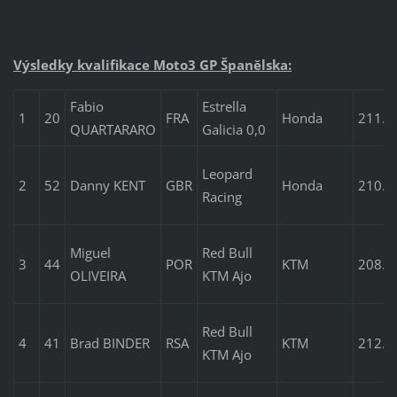
Výsledky kvalifikace Moto3 GP Španělska:
Fabio
Estrella
1
20
FRA
Honda
211.2
QUARTARARO
Galicia 0,0
Leopard
2
52
Danny KENT
GBR
Honda
210.1
Racing
Miguel
Red Bull
3
44
POR
KTM
208.0
OLIVEIRA
KTM Ajo
Red Bull
4
41
Brad BINDER
RSA
KTM
212.0
KTM Ajo