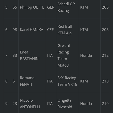
Schedl GP
5
65
Philipp OETTL
GER
KTM
206.3
Racing
Red Bull
6
98
Karel HANIKA
CZE
KTM
203.3
KTM Ajo
Gresini
Enea
Racing
7
33
ITA
Honda
212.6
BASTIANINI
Team
Moto3
Romano
SKY Racing
8
5
ITA
KTM
210.5
FENATI
Team VR46
Niccolò
Ongetta-
9
23
ITA
Honda
210.2
ANTONELLI
Rivacold