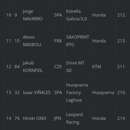
Jorge
Estrella
10
9
SPA
Honda
212.4
NAVARRO
Galicia 0,0
Alexis
SAXOPRINT
11
10
FRA
Honda
213.0
MASBOU
RTG
Jakub
Drive M7
12
84
CZE
KTM
211.2
KORNFEIL
SIC
Husqvarna
13
32
Isaac VIÑALES
SPA
Factory
Husqvarna
210.1
Laglisse
Leopard
14
76
Hiroki ONO
JPN
Honda
214.6
Racing