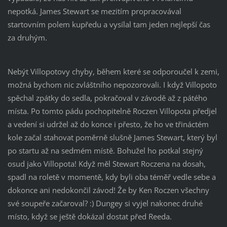
nepotká. James Stewart se mezitím propracovával
startovním polem kupředu a vysílal tam jeden nejlepší čas
za druhým.
Nebýt Villopotovy chyby, během které se odporoučel k zemi,
možná bychom nic zvláštního nepozorovali. I když Villopoto
spěchal zpátky do sedla, pokračoval v závodě až z pátého
místa. Po tomto pádu pochopitelně Roczen Villopota předjel
a vedení si udržel až do konce i přesto, že ho ve třináctém
kole začal stahovat poměrně slušně James Stewart, který byl
po startu až na sedmém místě. Bohužel ho potkal stejný
osud jako Villopota! Když měl Stewart Roczena na dosah,
spadl na roletě v momentě, kdy byli oba téměř vedle sebe a
dokonce ani nedokončil závod! Že by Ken Roczen všechny
své soupeře začaroval? :) Dungey si vyjel nakonec druhé
místo, když se ještě dokázal dostat před Reeda.