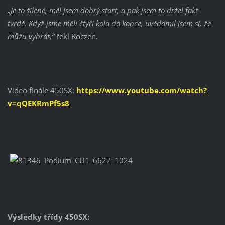
„Je to šílené, měl jsem dobrý start, a pak jsem to držel fakt
tvrdě. Když jsme měli čtyři kola do konce, uvědomil jsem si, že
můžu vyhrát,“
řekl Roczen.
Video finále 450SX:
https://www.youtube.com/watch?
v=qQEKRmPf5s8
Výsledky třídy 450SX: