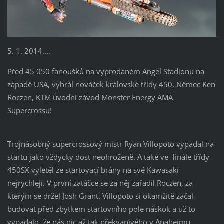
5. 1. 2014....
Před 45 050 fanoušků na vyprodaném Angel Stadionu na
západě USA, vyhrál nováček královské třídy 450, Němec Ken
Roczen, KTM úvodní závod Monster Energy AMA
Supercrossu!
Trojnásobný supercrossový mistr Ryan Villopoto vypadal na
startu jako vždycky dost neohroženě. A také ve finále třídy
450SX vyletěl ze startovací brány na své Kawasaki
nejrychleji. V první zatáčce se za něj zařadil Roczen, za
kterým se držel Josh Grant. Villopoto si okamžitě začal
budovat před zbytkem startovního pole náskok a už to
vypadalo, že nás nic až tak překvapivého v Anaheimu