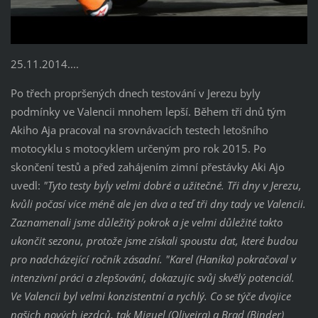
25.11.2014....
Po třech propršených dnech testování v Jerezu byly
podmínky ve Valencii mnohem lepší. Během tří dnů tým
Akiho Aja pracoval na srovnávacích testech letošního
motocyklu s motocyklem určeným pro rok 2015. Po
skončení testů a
před zahájením zimní přestávky Aki Ajo
uvedl:
"Tyto testy byly velmi dobré a užitečné. Tři dny v Jerezu,
kvůli počasí více méně ale jen dva a teď tři dny tady ve Valencii.
Zaznamenali jsme důležitý pokrok a je velmi důležité takto
ukončit sezonu, protože jsme získali spoustu dat, které budou
pro nadcházející ročník zásadní. "
Karel (Hanika) pokračoval v
intenzivní práci a zlepšování, dokazujíc svůj skvělý potenciál.
Ve Valencii byl velmi konzistentní a rychlý. Co se týče dvojice
našich nových jezdců, tak Miguel (Oliveira) a Brad (Binder)