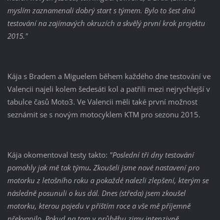
myslím zaznamenali dobrý start s týmem. Bylo to šest dnů
testování na zajímavých okruzích a skvělý první krok projektu
2015."
Kája s Bradem a Miguelem během každého dne testování ve
Valencii najeli kolem šedesáti kol a patřili mezi nejrychlejší v
tabulce časů Moto3. Ve Valencii měli také první možnost
seznámit se s novým motocyklem KTM pro sezonu 2015.
Kája okomentoval testy takto:
"Poslední tři dny testování
pomohly jak mě tak týmu
.
Zkoušeli jsme nové nastavení pro
motorku z letošního roku a pokaždé nalezli zlepšení, kterým se
následně posunuli o kus dál. Dnes (středa) jsem zkoušel
motorku, kterou pojedu v příštím roce a vše mě příjemně
překvapilo.
Pokud na tom v průběhu zimy intenzivně