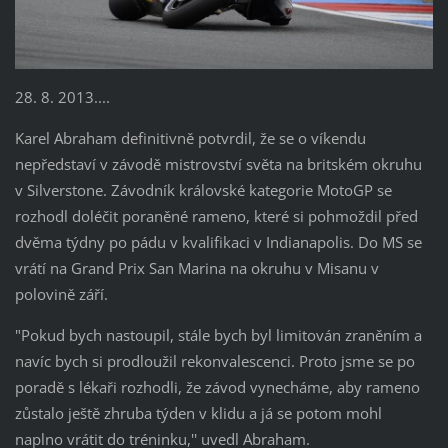
28. 8. 2013....
Karel Abraham definitivně potvrdil, že se o víkendu
nepředstaví v závodě mistrovství světa na britském okruhu
v Silverstone. Závodník královské kategorie MotoGP se
rozhodl doléčit poraněné rameno, které si pohmoždil před
dvěma týdny po pádu v kvalifikaci v Indianapolis. Do MS se
vrátí na Grand Prix San Marina na okruhu v Misanu v
polovině září.
"Pokud bych nastoupil, stále bych byl limitován zraněním a
navíc bych si prodloužil rekonvalescenci. Proto jsme se po
poradě s lékaři rozhodli, že závod vynecháme, aby rameno
zůstalo ještě zhruba týden v klidu a já se potom mohl
naplno vrátit do tréninku,'' uvedl Abraham.