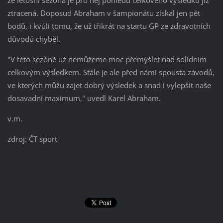
že letošní sezóna je pro něj pohledu celkového výsledku již
ztracená. Doposud Abraham v šampionátu získal jen pět
bodů, i kvůli tomu, že už třikrát na startu GP ze zdravotních
důvodů chyběl.
"V této sezóně už nemůžeme moc přemýšlet nad solidním
celkovým výsledkem. Stále je ale před námi spousta závodů,
ve kterých můžu zajet dobrý výsledek a snad i vylepšit naše
dosavadní maximum," uvedl Karel Abraham.
v.m.
zdroj: ČT sport