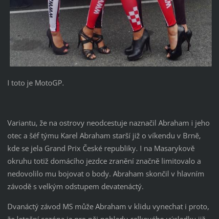
I toto je MotoGP.
Variantu, že na ostrovy neodcestuje naznačil Abraham i jeho
otec a šéf týmu Karel Abraham starší již o víkendu v Brně,
kde se jela Grand Prix České republiky. I na Masarykově
okruhu totiž domácího jezdce zranění značně limitovalo a
nedovolilo mu bojovat o body. Abraham skončil v hlavním
závodě s velkým odstupem devatenáctý.
Dvanáctý závod MS může Abraham v klidu vynechat i proto,