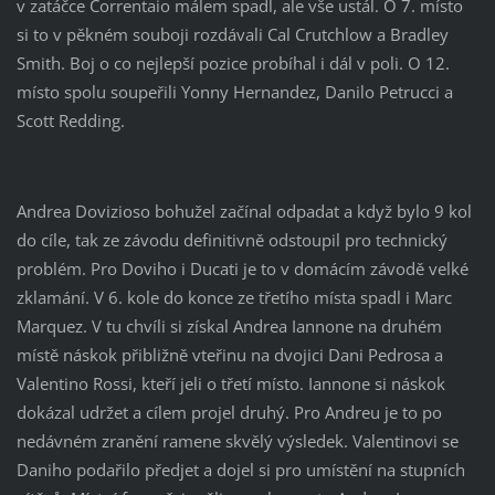
v zatáčce Correntaio málem spadl, ale vše ustál. O 7. místo
si to v pěkném souboji rozdávali Cal Crutchlow a Bradley
Smith. Boj o co nejlepší pozice probíhal i dál v poli. O 12.
místo spolu soupeřili Yonny Hernandez, Danilo Petrucci a
Scott Redding.
Andrea Dovizioso bohužel začínal odpadat a když bylo 9 kol
do cíle, tak ze závodu definitivně odstoupil pro technický
problém. Pro Doviho i Ducati je to v domácím závodě velké
zklamání. V 6. kole do konce ze třetího místa spadl i Marc
Marquez. V tu chvíli si získal Andrea Iannone na druhém
místě náskok přibližně vteřinu na dvojici Dani Pedrosa a
Valentino Rossi, kteří jeli o třetí místo. Iannone si náskok
dokázal udržet a cílem projel druhý. Pro Andreu je to po
nedávném zranění ramene skvělý výsledek. Valentinovi se
Daniho podařilo předjet a dojel si pro umístění na stupních