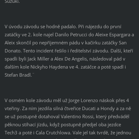
Suzuki.
V úvodu závodu se hodně padalo. Při nájezdu do první
zatáčky ve 2. kole najel Danilo Petrucci do Aleixe Espargara a
Aleix skončil po nepříjemném pádu v kačírku zatáčky San
Donato. Tento incident řešilo i ředitelství závodu. Další, kteří
spadli byli Jack Miller a Alex De Angelis, následoval pád v
dalším kole Nickyho Haydena ve 4. zatáčce a poté spadl i
Stefan Bradl.¨
V osmém kole závodu měl už Jorge Lorenzo náskok přes 4
vteřiny. Za ním jezdila silná čtveřice Ducati a Hondy a za ně
se už postupně dotahoval Valentino Rossi, který předváděl
pěknou stíhací jízdu, když postupně předjel oba jezdce
Tech3 a poté i Cala Crutchlowa. Vale jel tak tvrdě, že jednou