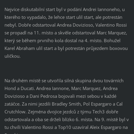
Nejvíce diskutabilní start byl v podání Andrei Iannoneho, u
kterého to vypadalo, že lehce start ulil start, ale potrestán
nebyl. Dobře odstartoval Andrea Dovizioso, Valentino Rossi
se propadl na 11. místo a skvěle odstartoval Marc Marquez,
který se během prvního kola dostal na 4. místo. Bohužel
Karel Abraham ulil start a byl potrestán průjezdem boxovou
uličkou.
Na druhém místě se utvořila silná skupina dvou továrních
Hond a Ducati. Andrea Iannone, Marc Marquez, Andrea
Dovizioso a Dani Pedrosa bojovali mezi sebou v každé
zatáčce. Za nimi jezdili Bradley Smith, Pol Espargaro a Cal
Crutchlow. Zejména dvojice jezdců z týmu Tech3 dobře
odstartovala a oba se drželi blízko 6. místa. Na 9. místě byl v
tu chvíli Valentino Rossi a Top10 uzavíral Aleix Espargaro na