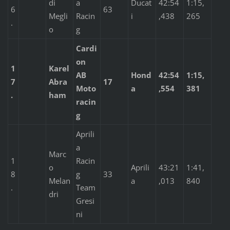
di
a
Ducat
42:54
1:15,
6
63
Megli
Racin
i
,438
265
.
o
g
Cardi
on
1
Karel
AB
Hond
42:54
1:15,
7
Abra
17
Moto
a
,554
381
.
ham
racin
g
Aprili
a
Marc
1
Racin
o
Aprili
43:21
1:41,
8
g
33
Melan
a
,013
840
.
Team
dri
Gresi
ni