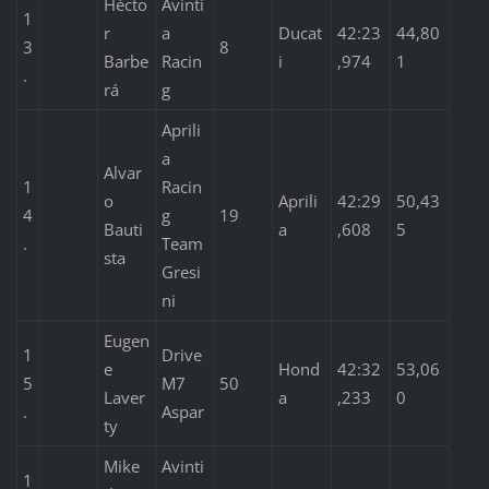
Hécto
Avinti
1
r
a
Ducat
42:23
44,80
3
8
Barbe
Racin
i
,974
1
.
rá
g
Aprili
a
Alvar
1
Racin
o
Aprili
42:29
50,43
4
g
19
Bauti
a
,608
5
.
Team
sta
Gresi
ni
Eugen
1
Drive
e
Hond
42:32
53,06
5
M7
50
Laver
a
,233
0
.
Aspar
ty
Mike
Avinti
1