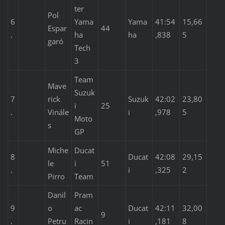
ter
Pol
6
Yama
Yama
41:54
15,66
Espar
44
.
ha
ha
,838
5
garó
Tech
3
Team
Mave
Suzuk
7
rick
Suzuk
42:02
23,80
i
25
.
Vinále
i
,978
5
Moto
s
GP
Miche
Ducat
8
Ducat
42:08
29,15
le
i
51
.
i
,325
2
Pirro
Team
Danil
Pram
9
o
ac
Ducat
42:11
32,00
9
.
Petru
Racin
i
,181
8