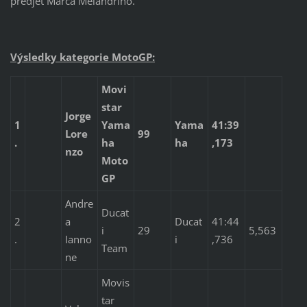
předjet Marca Melandriho.
Výsledky kategorie MotoGP:
Movi
star
Jorge
1
Yama
Yama
41:39
Lore
99
.
ha
ha
,173
nzo
Moto
GP
Andre
Ducat
2
a
Ducat
41:44
i
29
5,563
.
Ianno
i
,736
Team
ne
Movis
tar