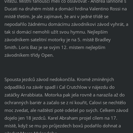
vítězů. Místní fanoušci měli co oslavovat - Andrea Iannone s
Ducati na druhém místě a domácí hrdina Valentino Rossi na
místě třetím. Je ale zajímavé, že ani v jedné třídě se
nepodařilo žádnému domácímu závodníkovi závod vyhrát, a
tak si domácí nemohli užít svou hymnu. Nejlepším
závodníkem satelitní motorky je na 5. místě Bradley
Smith. Loris Baz je se svým 12. místem nejlepším
závodníkem třídy Open.
Spousta jezdců závod nedokončila. Kromě zmíněných
odpadlíků na závěr spadl i Cal Crutchlow v nájezdu do
zatáčky Arrabbiata. Motorka pak jela rovně a narazila až do
ochranných bariér a začalo se z ní kouřit, Calovi se nechtělo
moc zvedat, ale naštěstí poté odešel po svých. Celkem závod
dojelo jen 18 jezdců. Karel Abraham projel cílem na 17.
místě, když se mu po průjezdech boxů podařilo dohnat a