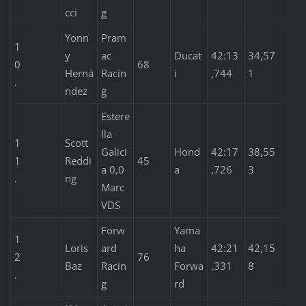
cci
g
Yonn
Pram
1
y
ac
Ducat
42:13
34,57
0
68
Herná
Racin
i
,744
1
.
ndez
g
Estere
lla
1
Scott
Galici
Hond
42:17
38,55
1
Reddi
45
a 0,0
a
,726
3
.
ng
Marc
VDS
Forw
Yama
1
Loris
ard
ha
42:21
42,15
2
76
Baz
Racin
Forwa
,331
8
.
g
rd