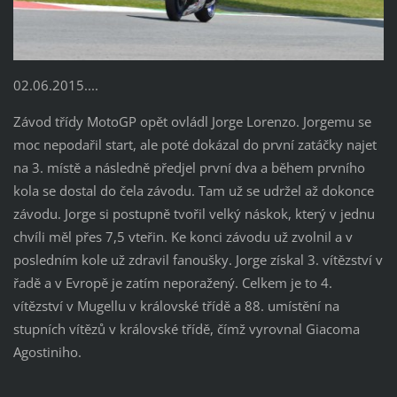
02.06.2015....
Závod třídy MotoGP opět ovládl Jorge Lorenzo. Jorgemu se
moc nepodařil start, ale poté dokázal do první zatáčky najet
na 3. místě a následně předjel první dva a během prvního
kola se dostal do čela závodu. Tam už se udržel až dokonce
závodu. Jorge si postupně tvořil velký náskok, který v jednu
chvíli měl přes 7,5 vteřin. Ke konci závodu už zvolnil a v
posledním kole už zdravil fanoušky. Jorge získal 3. vítězství v
řadě a v Evropě je zatím neporažený. Celkem je to 4.
vítězství v Mugellu v královské třídě a 88. umístění na
stupních vítězů v královské třídě, čímž vyrovnal Giacoma
Agostiniho.