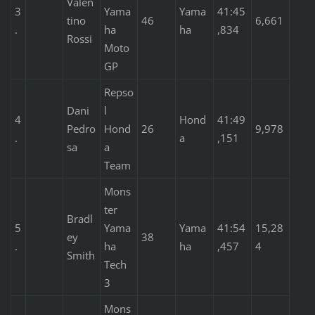
Valen
3
Yama
Yama
41:45
tino
46
6,661
.
ha
ha
,834
Rossi
Moto
GP
Repso
Dani
l
4
Hond
41:49
Pedro
Hond
26
9,978
.
a
,151
sa
a
Team
Mons
ter
Bradl
5
Yama
Yama
41:54
15,28
ey
38
.
ha
ha
,457
4
Smith
Tech
3
Mons