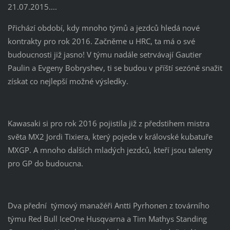
21.07.2015....
Přichází období, kdy mnoho týmů a jezdců hledá nové
kontrakty pro rok 2016. Začněme u HRC, ta má o své
budoucnosti již jasno! V týmu nadále setrvávají Gautier
Paulin a Evgeny Bobryshev, ti se budou v příští sezóně snažit
získat co nejlepší možné výsledky.
Kawasaki si pro rok 2016 pojistila již z předstihem mistra
světa MX2 Jordi Tixiera, který pojede v královské kubatuře
MXGP. A mnoho dalších mladých jezdců, kteří jsou talenty
pro GP do budoucna.
Dva přední týmový manažéři Antti Pyrhonen z továrního
týmu Red Bull IceOne Husqvarna a Tim Mathys Standing