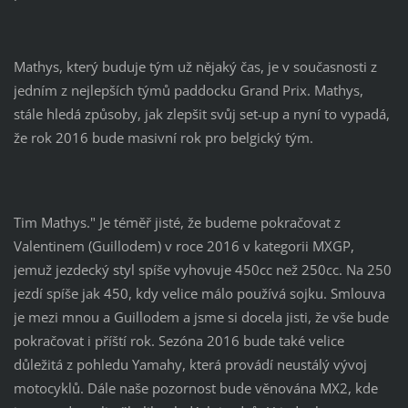
Mathys, který buduje tým už nějaký čas, je v současnosti z
jedním z nejlepších týmů paddocku Grand Prix. Mathys,
stále hledá způsoby, jak zlepšit svůj set-up a nyní to vypadá,
že rok 2016 bude masivní rok pro belgický tým.
Tim Mathys." Je téměř jisté, že budeme pokračovat z
Valentinem (Guillodem) v roce 2016 v kategorii MXGP,
jemuž jezdecký styl spíše vyhovuje 450cc než 250cc. Na 250
jezdí spíše jak 450, kdy velice málo používá sojku. Smlouva
je mezi mnou a Guillodem a jsme si docela jisti, že vše bude
pokračovat i příští rok. Sezóna 2016 bude také velice
důležitá z pohledu Yamahy, která provádí neustálý vývoj
motocyklů. Dále naše pozornost bude věnována MX2, kde