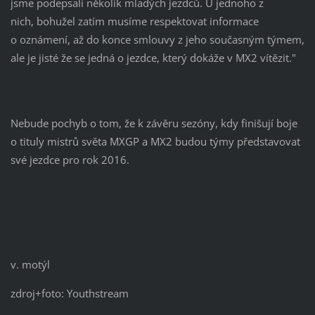
jsme podepsali několik mladých jezdců. U jednoho z
nich, bohužel zatím musíme respektovat informace
o oznámení, až do konce smlouvy z jeho současným týmem,
ale je jisté že se jedná o jezdce, který dokáže v MX2 vítězit."
Nebude pochyb o tom, že k závěru sezóny, kdy finišují boje
o tituly mistrů světa MXGP a MX2 budou týmy představovat
své jezdce pro rok 2016.
v. motýl
zdroj+foto: Youthstream