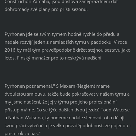
Construction Yamaha, jsou doslova zaneprázdněni dát
dohromady své plány pro příští sezónu.
Pyrhonen jde se svým týmem hodně rychle do předu a
nadále rozvijí jeden z nemladších týmů v paddocku. V roce
2016 by měl tým pravděpodobně držet stejnou sestavu jako
letos. Finský manažer pro to neskrývá nadšení.
Pyrhonen poznamenal." S Maxem (Naglem) máme
dvouletou smlouvu, takže bude pokračovat v našem týmu a
my jsme nadšeni, že jej v týmu pro jeho profesionální
přístup máme. Co se týče dalších dvou jezdců Todd Waterse
a Nathan Watsona, ty budeme nadále sledovat, oba dělají
svou práci výtečně a je velká pravděpodobnost, že pojedou i
příští rok za nás."