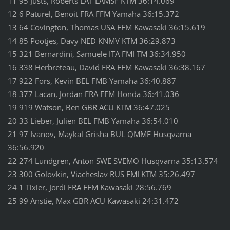
11 95 Justs, Roberts LAT LAMSF KTM 36:14.069
12 6 Paturel, Benoit FRA FFM Yamaha 36:15.372
13 64 Covington, Thomas USA FFM Kawasaki 36:15.619
14 85 Pootjes, Davy NED KNMV KTM 36:29.873
15 321 Bernardini, Samuele ITA FMI TM 36:34.950
16 338 Herbreteau, David FRA FFM Kawasaki 36:38.167
17 922 Fors, Kevin BEL FMB Yamaha 36:40.887
18 377 Lacan, Jordan FRA FFM Honda 36:41.036
19 919 Watson, Ben GBR ACU KTM 36:47.025
20 33 Lieber, Julien BEL FMB Yamaha 36:54.010
21 97 Ivanov, Maykal Grisha BUL QMMF Husqvarna
36:56.920
22 274 Lundgren, Anton SWE SVEMO Husqvarna 35:13.574
23 300 Golovkin, Viacheslav RUS FMI KTM 35:26.497
24 1 Tixier, Jordi FRA FFM Kawasaki 28:56.769
25 99 Anstie, Max GBR ACU Kawasaki 24:31.472