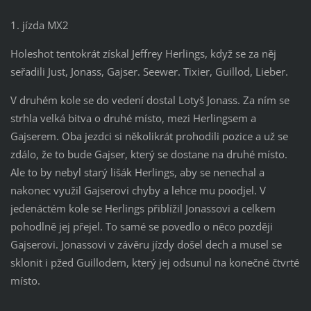
1. jízda MX2
Holeshot tentokrát získal Jeffrey Herlings, když se za něj
seřadili Just, Jonass, Gajser. Seewer. Tixier, Guillod, Lieber.
V druhém kole se do vedení dostal Lotyš Jonass. Za ním se
strhla velká bitva o druhé místo, mezi Herlingsem a
Gajserem. Oba jezdci si několikrát prohodili pozice a už se
zdálo, že to bude Gajser, který se dostane na druhé místo.
Ale to by nebyl starý lišák Herlings, aby se nenechal a
nakonec využil Gajserovi chyby a lehce mu poodjel. V
jedenáctém kole se Herlings přiblížil Jonassovi a celkem
pohodlně jej přejel. To samé se povedlo o něco později
Gajserovi. Jonassovi v závěru jízdy došel dech a musel se
sklonit i pžed Guillodem, který jej odsunul na konečné čtvrté
místo.