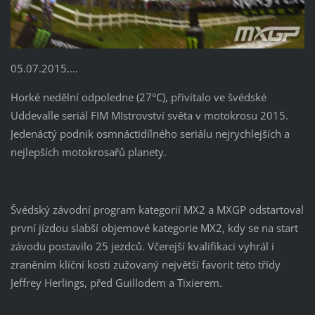
05.07.2015....
Horké nedělní odpoledne (27°C), přivítalo ve švédské
Uddevalle seriál FIM MIstrovství světa v motokrosu 2015.
Jedenáctý podnik osmnáctidílného seriálu nejrychlejších a
nejlepších motokrosařů planety.
Švédský závodní program kategorií MX2 a MXGP odstartoval
první jízdou slabší objemové kategorie MX2, kdy se na start
závodu postavilo 25 jezdců. Včerejší kvalifikaci vyhrál i
zraněním klíční kosti zužovaný největší favorit této třídy
Jeffrey Herlings, před Guillodem a Tixierem.