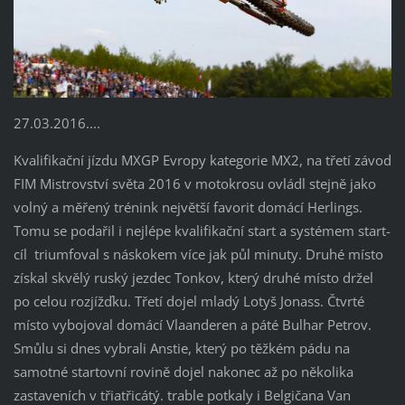
27.03.2016....
Kvalifikační jízdu MXGP Evropy kategorie MX2, na třetí závod
FIM Mistrovství světa 2016 v motokrosu ovládl stejně jako
volný a měřený trénink největší favorit domácí Herlings.
Tomu se podařil i nejlépe kvalifikační start a systémem start-
cíl triumfoval s náskokem více jak půl minuty. Druhé místo
získal skvělý ruský jezdec Tonkov, který druhé místo držel
po celou rozjížďku. Třetí dojel mladý Lotyš Jonass. Čtvrté
místo vybojoval domácí Vlaanderen a páté Bulhar Petrov.
Smůlu si dnes vybrali Anstie, který po těžkém pádu na
samotné startovní rovině dojel nakonec až po několika
zastaveních v třiatřicátý. trable potkaly i Belgičana Van