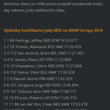
donincka, který se z třetí pozice propadl na patnácté místo,
aby nakonec jízdu nedokončil vůbec.
Výsledky kvalifikační jízdy MX2 na MXGP Evropy 2016
1 1 84 Herlings, Jeffrey NED KTM 16:53.417
2 2 59 Tonkov, Aleksandr RUS YAM 17:20.459
3 3 172 Van doninck, Brent BEL YAM 17:21.401
4 4 41 Jonass, Pauls LAT KTM 17:22.889
5 5 10 Vlaanderen, Calvin NED KTM 17:27.806
6 6 152 Petrov, Petar BUL KAW 17:39.538
7 7 6 Paturel, Benoit FRA YAM 17:42.329
8 8 101 Zaragoza, Jorge ESP HON 17:46.894
9 9 161 Östlund, Alvin SWE YAM 17:48.177
10 10 95 Justs, Roberts LAT KTM 17:49.773
11 11 88 van der Vlist, Freek NED KAW 17:55.678