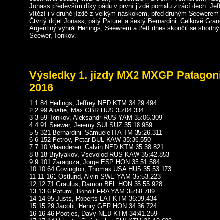
Jonass především díky pádu v první jízdě pomalu ztrácí dech. Jef
vítězí i v druhé jízdě z velkým náskokem, před druhým Seewerem
Čtvrtý dojel Jonass, pátý Paturel a šestý Bernardini. Celkově Gran
Argentiny vyhrál Herlings, Seewrem a třetí dnes skončil se shod
Seewer, Tonkov.
Výsledky 1. jízdy MX2 MXGP Patagoni
2016
1 1 84 Herlings, Jeffrey NED KTM 34:29.494
2 2 99 Anstie, Max GBR HUS 35:04.334
3 3 59 Tonkov, Aleksandr RUS YAM 35:06.309
4 4 91 Seewer, Jeremy SUI SUZ 35:18.959
5 5 321 Bernardini, Samuele ITA TM 35:26.311
6 6 152 Petrov, Petar BUL KAW 35:36.550
7 7 10 Vlaanderen, Calvin NED KTM 35:38.821
8 8 18 Brylyakov, Vsevolod RUS KAW 35:42.853
9 9 101 Zaragoza, Jorge ESP HON 35:51.584
10 10 64 Covington, Thomas USA HUS 35:53.173
11 11 161 Östlund, Alvin SWE YAM 35:53.223
12 12 71 Graulus, Damon BEL HON 35:55.928
13 13 6 Paturel, Benoit FRA YAM 35:59.789
14 14 95 Justs, Roberts LAT KTM 36:09.434
15 15 29 Jacobi, Henry GER HON 34:36.724
16 16 46 Pootjes, Davy NED KTM 34:41.259