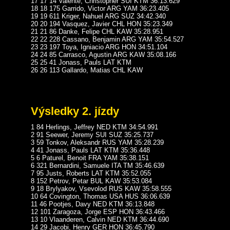
17 17 14 Valente, Christopher SUI KTM 36:13.629
18 18 175 Garrido, Victor ARG YAM 36:23.405
19 19 611 Kriger, Nahuel ARG SUZ 34:42.340
20 20 194 Vasquez, Javier CHL HON 35:23.349
21 21 86 Danke, Felipe CHL KAW 35:28.951
22 22 228 Cassano, Benjamin ARG YAM 35:54.527
23 23 197 Toya, Igniacio ARG HON 34:51.104
24 24 85 Carrasco, Agustin ARG KAW 35:08.166
25 25 41 Jonass, Pauls LAT KTM
26 26 113 Gallardo, Matias CHL KAW
Výsledky 2. jízdy
1 84 Herlings, Jeffrey NED KTM 34:54.991
2 91 Seewer, Jeremy SUI SUZ 35:25.737
3 59 Tonkov, Aleksandr RUS YAM 35:28.239
4 41 Jonass, Pauls LAT KTM 35:36.448
5 6 Paturel, Benoit FRA YAM 35:38.151
6 321 Bernardini, Samuele ITA TM 35:46.639
7 95 Justs, Roberts LAT KTM 35:52.055
8 152 Petrov, Petar BUL KAW 35:53.084
9 18 Brylyakov, Vsevolod RUS KAW 35:58.555
10 64 Covington, Thomas USA HUS 36:06.639
11 46 Pootjes, Davy NED KTM 36:13.848
12 101 Zaragoza, Jorge ESP HON 36:43.466
13 10 Vlaanderen, Calvin NED KTM 36:44.690
14 29 Jacobi, Henry GER HON 36:45.790