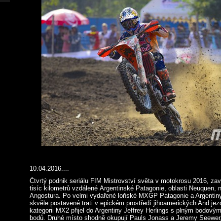
10.04.2016....
Čtvrtý podnik seriálu FIM Mistrovství světa v motokrosu 2016, zav
tisíc kilometrů vzdálené Argentinské Patagonie, oblasti Neuquen, 
Angostura. Po velmi vydařené loňské MXGP Patagonie a Argentiny
skvěle postavené trati v epickém prostředí jihoamerických And jezd
kategorii MX2 přijel do Argentiny Jeffrey Herlings s plným bodový
bodů. Druhé místo shodně okupují Pauls Jonass a Jeremy Seewer, 