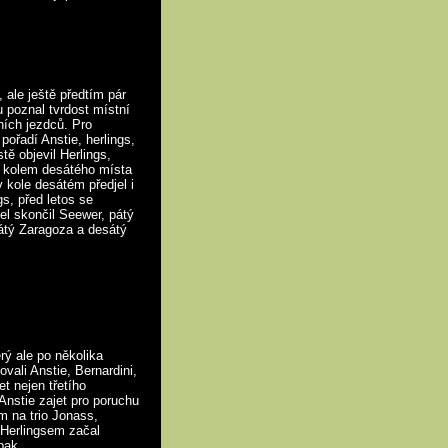
 ale ještě předtím pár
u poznal tvrdost místní
ních jezdců. Pro
pořadí Anstie, herlings,
ě objevil Herlings,
u kolem desátého místa
v kole desátém předjel i
gs, před letos se
el skončil Seewer, pátý
átý Zaragoza a desátý
rý ale po několika
vali Anstie, Bernardini,
t nejen třetího
Anstie zajet pro poruchu
 na trio Jonass,
Herlingsem začal
pak