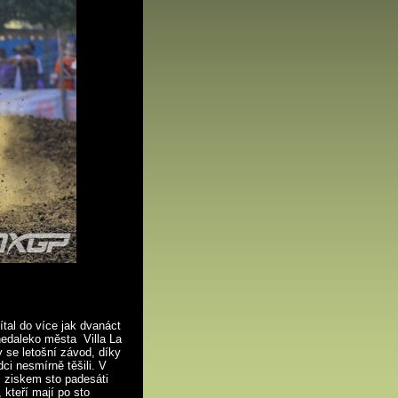
ítal do více jak dvanáct
nedaleko města Villa La
 se letošní závod, díky
ci nesmírně těšili. V
m ziskem sto padesáti
kteří mají po sto