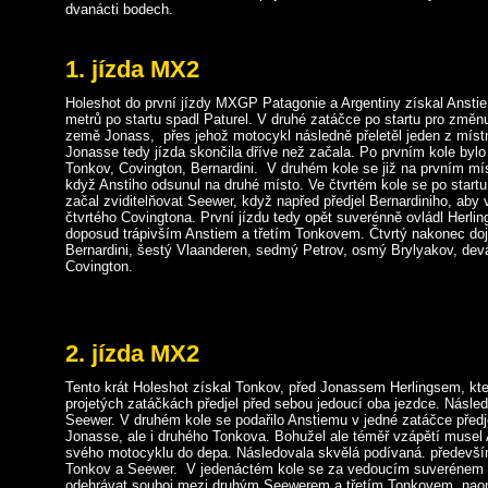
dvanácti bodech.
1. jízda MX2
Holeshot do první jízdy MXGP Patagonie a Argentiny získal Anstie,
metrů po startu spadl Paturel. V druhé zatáčce po startu pro změn
země Jonass, přes jehož motocykl následně přeletěl jeden z míst
Jonasse tedy jízda skončila dříve než začala. Po prvním kole bylo 
Tonkov, Covington, Bernardini. V druhém kole se již na prvním míst
když Anstiho odsunul na druhé místo. Ve čtvrtém kole se po start
začal zviditelňovat Seewer, když napřed předjel Bernardiniho, aby 
čtvrtého Covingtona. První jízdu tedy opět suverénně ovládl Herlin
doposud trápivším Anstiem a třetím Tonkovem. Čtvrtý nakonec doj
Bernardini, šestý Vlaanderen, sedmý Petrov, osmý Brylyakov, dev
Covington.
2. jízda MX2
Tento krát Holeshot získal Tonkov, před Jonassem Herlingsem, kte
projetých zatáčkách předjel před sebou jedoucí oba jezdce. Následo
Seewer. V druhém kole se podařilo Anstiemu v jedné zatáčce předje
Jonasse, ale i druhého Tonkova. Bohužel ale téměř vzápětí musel 
svého motocyklu do depa. Následovala skvělá podívaná. především
Tonkov a Seewer. V jedenáctém kole se za vedoucím suverénem 
odehrávat souboj mezi druhým Seewerem a třetím Tonkovem, nao