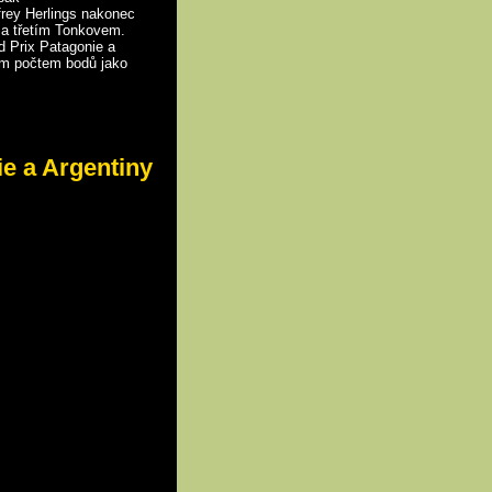
frey Herlings nakonec
 a třetím Tonkovem.
d Prix Patagonie a
ným počtem bodů jako
e a Argentiny