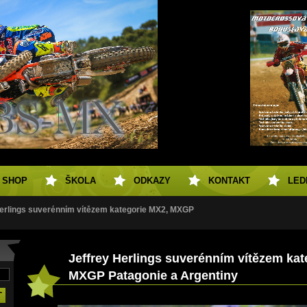
SHOP
ŠKOLA
ODKAZY
KONTAKT
LED
Herlings suverénním vítězem kategorie MX2, MXGP
Jeffrey Herlings suverénním vítězem kat
MXGP Patagonie a Argentiny