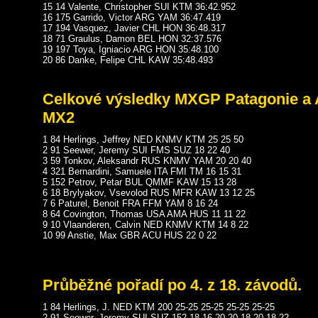
15 14 Valente, Christopher SUI KTM 36:42.952
16 175 Garrido, Victor ARG YAM 36:47.419
17 194 Vasquez, Javier CHL HON 36:48.317
18 71 Graulus, Damon BEL HON 32:37.576
19 197 Toya, Igniacio ARG HON 35:48.100
20 86 Danke, Felipe CHL KAW 35:48.493
Celkové výsledky MXGP Patagonie a 
MX2
1 84 Herlings, Jeffrey NED KNMV KTM 25 25 50
2 91 Seewer, Jeremy SUI FMS SUZ 18 22 40
3 59 Tonkov, Aleksandr RUS KNMV YAM 20 20 40
4 321 Bernardini, Samuele ITA FMI TM 16 15 31
5 152 Petrov, Petar BUL QMMF KAW 15 13 28
6 18 Brylyakov, Vsevolod RUS MFR KAW 13 12 25
7 6 Paturel, Benoit FRA FFM YAM 8 16 24
8 64 Covington, Thomas USA AMA HUS 11 11 22
9 10 Vlaanderen, Calvin NED KNMV KTM 14 8 22
10 99 Anstie, Max GBR ACU HUS 22 0 22
Průběžné pořadí po 4. z 18. závodů.
1 84 Herlings, J. NED KTM 200 25-25 25-25 25-25 25-25
2 91 Seewer, Jeremy SUI SUZ 152 18-16 20-20 18-20 18-22