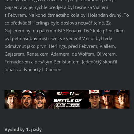
Gajser, aby jej rychle předjel a byl těsně za Viallem
s Febvrem. Na konci čtrnáctého kola byl Holanďan druhý. To
co předváděl Herlings bylo doslova neuvěřitelné. Za
Gajserem byl na pátém místě Renaux. Dvě kola před cílem
byl pětinásobný mistr svět ve vedení! V cíloi byl tedy
odmávnut jako první Herlings, před Febvrem, Viallem,
Gajserem, Renauxem, Adamem, de Wolfem, Oliverem,
Fernadezem a desátým Benistantem. Jedenáctý skončil
Jonass a dvanáctý l. Coenen.
Výsledky 1. jízdy