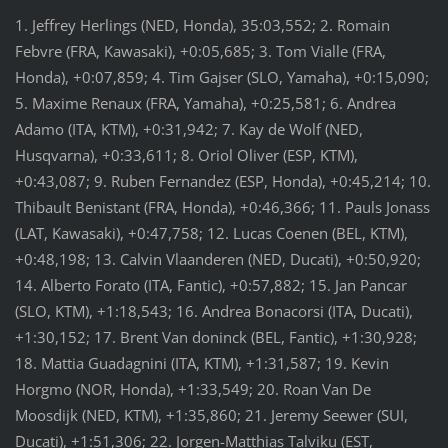
1. Jeffrey Herlings (NED, Honda), 35:03,552; 2. Romain
Febvre (FRA, Kawasaki), +0:05,685; 3. Tom Vialle (FRA,
Honda), +0:07,859; 4. Tim Gajser (SLO, Yamaha), +0:15,090;
5. Maxime Renaux (FRA, Yamaha), +0:25,581; 6. Andrea
Adamo (ITA, KTM), +0:31,942; 7. Kay de Wolf (NED,
Husqvarna), +0:33,611; 8. Oriol Oliver (ESP, KTM),
+0:43,087; 9. Ruben Fernandez (ESP, Honda), +0:45,214; 10.
Thibault Benistant (FRA, Honda), +0:46,366; 11. Pauls Jonass
(LAT, Kawasaki), +0:47,758; 12. Lucas Coenen (BEL, KTM),
+0:48,198; 13. Calvin Vlaanderen (NED, Ducati), +0:50,920;
14. Alberto Forato (ITA, Fantic), +0:57,882; 15. Jan Pancar
(SLO, KTM), +1:18,543; 16. Andrea Bonacorsi (ITA, Ducati),
+1:30,152; 17. Brent Van doninck (BEL, Fantic), +1:30,928;
18. Mattia Guadagnini (ITA, KTM), +1:31,587; 19. Kevin
Horgmo (NOR, Honda), +1:33,549; 20. Roan Van De
Moosdijk (NED, KTM), +1:35,860; 21. Jeremy Seewer (SUI,
Ducati), +1:51,306; 22. Jorgen-Matthias Talviku (EST,