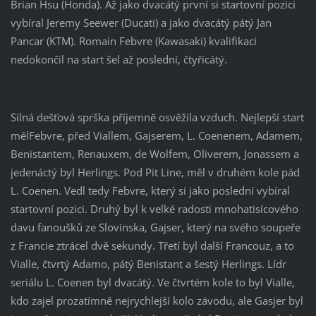
Brian Hsu (Honda). Až jako dvacátý první si startovní pozici
vybíral Jeremy Seewer (Ducati) a jako dvacátý pátý Jan
Pancar (KTM). Romain Febvre (Kawasaki) kvalifikaci
nedokončil na start šel až poslední, čtyřicátý.
Silná dešťová sprška příjemně osvěžila vzduch. Nejlepší start
mělFebvre, před Viallem, Gajserem, L. Coenenem, Adamem,
Benistantem, Renauxem, de Wolfem, Oliverem, Jonassem a
jedenáctý byl Herlings. Pod Pit Line, měl v druhém kole pád
L. Coenen. Vedl tedy Febvre, který si jako poslední vybíral
startovní pozici. Druhý byl k velké radosti mnohatisícového
davu fanoušků ze Slovinska, Gajser, který na svého soupeře
z Francie ztrácel dvě sekundy. Třetí byl další Francouz, a to
Vialle, čtvrtý Adamo, pátý Benistant a šestý Herlings. Lídr
seriálu L. Coenen byl dvacátý. Ve čtvrtém kole to byl Vialle,
kdo zajel prozatímně nejrychlejší kolo závodu, ale Gasjer byl