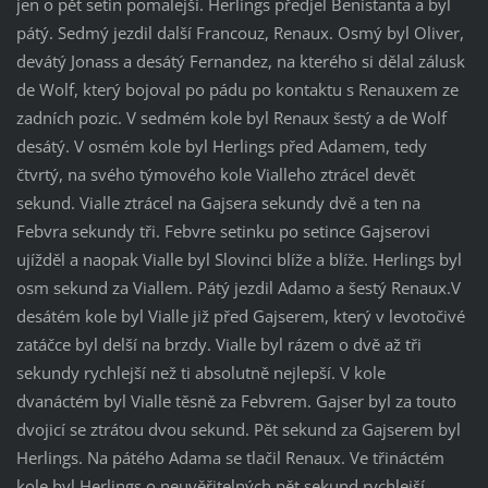
jen o pět setin pomalejší. Herlings předjel Benistanta a byl
pátý. Sedmý jezdil další Francouz, Renaux. Osmý byl Oliver,
devátý Jonass a desátý Fernandez, na kterého si dělal zálusk
de Wolf, který bojoval po pádu po kontaktu s Renauxem ze
zadních pozic. V sedmém kole byl Renaux šestý a de Wolf
desátý. V osmém kole byl Herlings před Adamem, tedy
čtvrtý, na svého týmového kole Vialleho ztrácel devět
sekund. Vialle ztrácel na Gajsera sekundy dvě a ten na
Febvra sekundy tři. Febvre setinku po setince Gajserovi
ujížděl a naopak Vialle byl Slovinci blíže a blíže. Herlings byl
osm sekund za Viallem. Pátý jezdil Adamo a šestý Renaux.V
desátém kole byl Vialle již před Gajserem, který v levotočivé
zatáčce byl delší na brzdy. Vialle byl rázem o dvě až tři
sekundy rychlejší než ti absolutně nejlepší. V kole
dvanáctém byl Vialle těsně za Febvrem. Gajser byl za touto
dvojicí se ztrátou dvou sekund. Pět sekund za Gajserem byl
Herlings. Na pátého Adama se tlačil Renaux. Ve třináctém
kole byl Herlings o neuvěřitelných pět sekund rychlejší