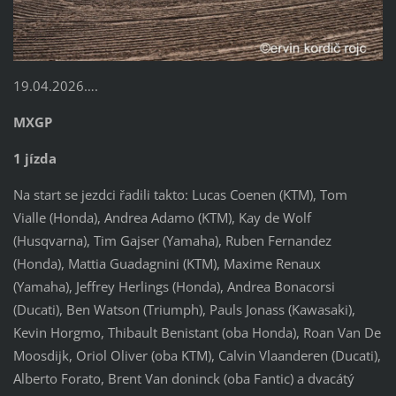
19.04.2026….
MXGP
1 jízda
Na start se jezdci řadili takto: Lucas Coenen (KTM), Tom
Vialle (Honda), Andrea Adamo (KTM), Kay de Wolf
(Husqvarna), Tim Gajser (Yamaha), Ruben Fernandez
(Honda), Mattia Guadagnini (KTM), Maxime Renaux
(Yamaha), Jeffrey Herlings (Honda), Andrea Bonacorsi
(Ducati), Ben Watson (Triumph), Pauls Jonass (Kawasaki),
Kevin Horgmo, Thibault Benistant (oba Honda), Roan Van De
Moosdijk, Oriol Oliver (oba KTM), Calvin Vlaanderen (Ducati),
Alberto Forato, Brent Van doninck (oba Fantic) a dvacátý