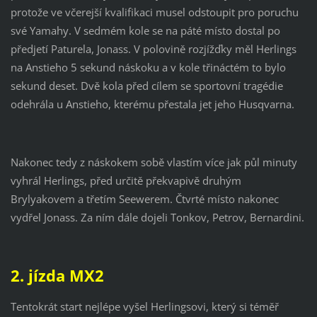
protože ve včerejší kvalifikaci musel odstoupit pro poruchu
své Yamahy. V sedmém kole se na páté místo dostal po
předjetí Paturela, Jonass. V polovině rozjížďky měl Herlings
na Anstieho 5 sekund náskoku a v kole třináctém to bylo
sekund deset. Dvě kola před cílem se sportovní tragédie
odehrála u Anstieho, kterému přestala jet jeho Husqvarna.
Nakonec tedy z náskokem sobě vlastím více jak půl minuty
vyhrál Herlings, před určitě překvapivě druhým
Brylyakovem a třetím Seewerem. Čtvrté místo nakonec
vydřel Jonass. Za ním dále dojeli Tonkov, Petrov, Bernardini.
2. jízda MX2
Tentokrát start nejlépe vyšel Herlingsovi, který si téměř