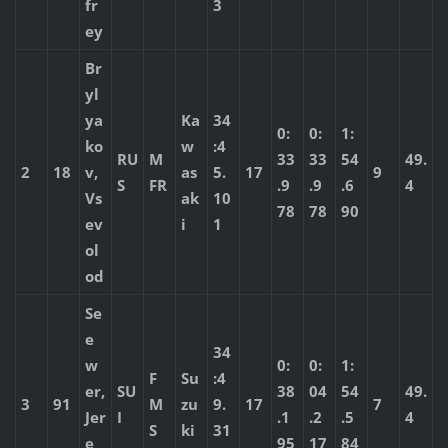
fr
3
ey
Br
yl
ya
Ka
34
0:
0:
1:
ko
w
:4
RU
M
33
33
54
49.
2
18
v,
as
5.
17
9
S
FR
.9
.9
.6
4
Vs
ak
10
78
78
90
ev
i
1
ol
od
Se
e
34
w
0:
0:
1:
F
Su
:4
er,
SU
38
04
54
49.
3
91
M
zu
9.
17
7
Jer
I
.1
.2
.5
4
S
ki
31
e
95
17
84