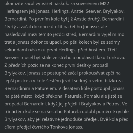
okamžitě začal vytvářet náskok. za suverénem MX2
Herlingsem jeli Jonass, Herlings, Anstie, Seewer, Brylyakov,
Bernardini. Po prvním kole byl již Anstie druhý, Bernardini
čtvrtý a začal dokonce útočit na řetího Jonasse, ale
následoval mezi těmito jezdci střed, Bernardini vyjel mimo
trať a Jonass dokonce upadl. po pěti kolech byl ze sedmy
sekundami náskoku první Herlings, před Anstiem. Třetí
Seewer musel být stále ve střehu a odolávat tlaku Tonkova.
Z předních pozic se na konec první desítky propadl
Brylyakov. Jonass se postupně začal prokousávat zpět na
lepší pozice a v kole šestém jezdil sedmý a velmi blízko za
Bernardinim a Paturelem. V desátém kole postoupil Jonass
na páté místo, když překonal Paturela. Pomalu ale jistě se
propadal Bernardini, když jej přejeli i Brylyakov a Petrov. Ve
třináctém kole se na šestého Paturela dotáhl poměrně rychle
Brylyakov, aby jel relativně jednoduše předjel. Dvě kola před
cílem předjel čtvrtého Tonkova Jonass.