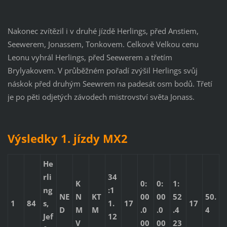
Nakonec zvítězil i v druhé jízdě Herlings, před Anstiem,
Seewerem, Jonassem, Tonkovem. Celkově Velkou cenu
Leonu vyhrál Herlings, před Seewerem a třetím
Brylyakovem. V průběžném pořadí zvýšil Herlings svůj
náskok před druhým Seewrem na padesát osm bodů. Třetí
je po pěti odjetých závodech mistrovství světa Jonass.
Výsledky 1. jízdy MX2
He
rli
34
K
0:
0:
1:
ng
:1
NE
N
KT
00
00
52
50.
1
84
s,
1.
17
17
D
M
M
.0
.0
.4
4
Jef
12
V
00
00
23