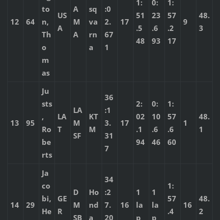
1:
0:
1:
to
A
sq
:0
US
51
23
57
48.
12
64
n,
M
va
2.
17
9
A
.5
.6
.2
3
Th
A
rn
67
48
93
17
o
a
1
m
as
Ju
36
sts
2:
0:
1:
LA
:1
,
LA
KT
02
10
57
48.
13
95
M
3.
17
1
Ro
T
M
.1
.6
.6
1
SF
31
be
94
46
60
7
rts
Ja
34
co
1:
D
Ho
:2
1
1
bi,
GE
57
48.
14
29
M
nd
7.
16
la
la
16
He
R
.4
2
SB
a
20
p
p