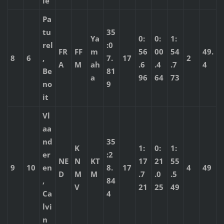
le
Pa
tu
35
Ya
0:
0:
1:
rel
:0
FR
FF
m
56
00
54
49.
8
6
,
7.
17
2
A
M
ah
.6
.4
.7
4
Be
81
a
96
64
73
no
9
it
Vl
aa
nd
35
K
1:
0:
1:
er
:2
NE
N
KT
17
21
55
9
10
en
8.
17
4
49
D
M
M
.7
.0
.5
,
84
V
21
25
49
Ca
4
lvi
n