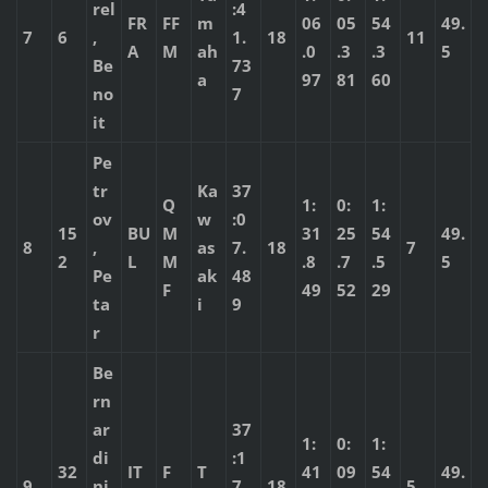
rel
:4
FR
FF
m
06
05
54
49.
7
6
,
1.
18
11
A
M
ah
.0
.3
.3
5
Be
73
a
97
81
60
no
7
it
Pe
tr
Ka
37
Q
1:
0:
1:
ov
w
:0
15
BU
M
31
25
54
49.
8
,
as
7.
18
7
2
L
M
.8
.7
.5
5
Pe
ak
48
F
49
52
29
ta
i
9
r
Be
rn
ar
37
1:
0:
1:
di
:1
32
IT
F
T
41
09
54
49.
9
ni,
7.
18
5