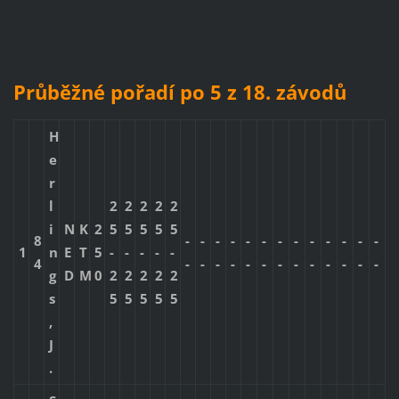
Průběžné pořadí po 5 z 18. závodů
H
e
r
l
2
2
2
2
2
i
N
K
2
5
5
5
5
5
8
-
-
-
-
-
-
-
-
-
-
-
-
-
1
n
E
T
5
-
-
-
-
-
4
-
-
-
-
-
-
-
-
-
-
-
-
-
g
D
M
0
2
2
2
2
2
s
5
5
5
5
5
,
J
.