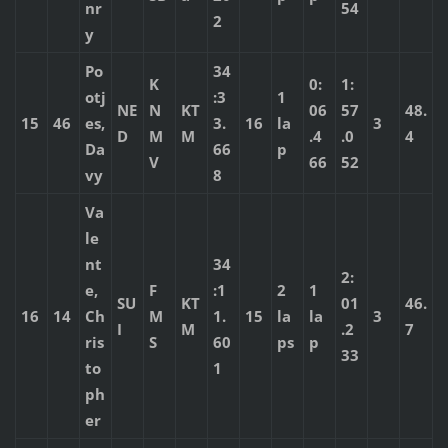
nr
54
2
y
Po
34
K
0:
1:
otj
:3
1
NE
N
KT
06
57
48.
15
46
es,
3.
16
la
3
D
M
M
.4
.0
4
Da
66
p
V
66
52
vy
8
Va
le
nt
34
2:
e,
F
:1
2
1
SU
KT
01
46.
16
14
Ch
M
1.
15
la
la
3
I
M
.2
7
ris
S
60
ps
p
33
to
1
ph
er