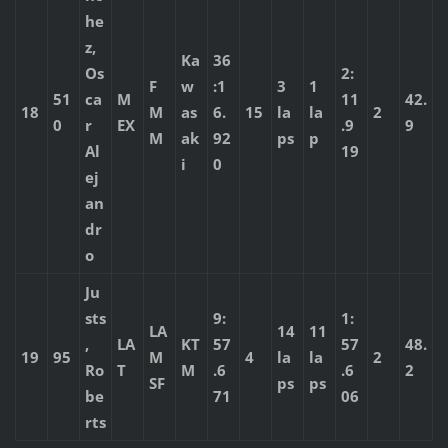
he
z,
Ka
36
Os
2:
F
w
:1
3
1
51
ca
M
11
42.
18
M
as
6.
15
la
la
2
0
r
EX
.9
9
M
ak
92
ps
p
Al
19
i
0
ej
an
dr
o
Ju
sts
9:
1:
LA
14
11
,
LA
KT
57
57
48.
19
95
M
4
la
la
2
Ro
T
M
.6
.6
2
SF
ps
ps
be
71
06
rts