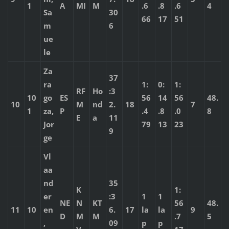
1
A
MI
M
.6
.8
.6
4
Sa
30
66
17
51
m
6
ue
le
Za
37
ra
1:
0:
1:
RF
Ho
:3
10
go
ES
56
14
56
48.
10
M
nd
2.
18
7
1
za,
P
.4
.8
.0
8
E
a
11
Jor
79
13
23
9
ge
Vl
aa
nd
35
K
1:
er
:3
1
1
NE
N
KT
56
48.
11
10
en
6.
17
la
la
9
D
M
M
.7
5
,
09
p
p