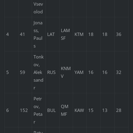
Vsev
olod
Jona
ss,
LAM
4
41
LAT
KTM
18
18
36
Paul
SF
s
Tonk
ov,
KNM
5
59
Alek
RUS
YAM
16
16
32
V
sand
r
Petr
ov,
QM
6
152
BUL
KAW
15
13
28
Peta
MF
r
Patu