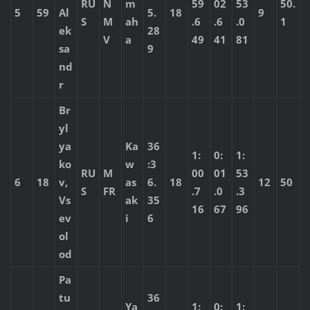
RU
N
m
59
02
53
50.
5
59
Al
5.
18
9
S
M
ah
.6
.6
.0
1
ek
28
V
a
49
41
81
sa
9
nd
r
Br
yl
ya
Ka
36
1:
0:
1:
ko
w
:3
RU
M
00
01
53
6
18
v,
as
6.
18
12
50
S
FR
.7
.0
.3
Vs
ak
35
16
67
96
ev
i
6
ol
od
Pa
tu
36
Ya
1:
0:
1: