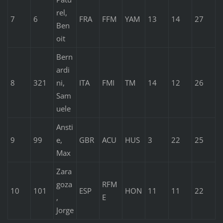
rel,
7
6
FRA
FFM
YAM
13
14
27
Ben
oit
Bern
ardi
8
321
ni,
ITA
FMI
TM
14
12
26
Sam
uele
Ansti
9
99
e,
GBR
ACU
HUS
3
22
25
Max
Zara
goza
RFM
10
101
ESP
HON
11
11
22
,
E
Jorge