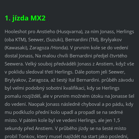
1. jízda MX2
Hooleshot pro Anstieho (Husqvarna), za ním Jonass, Herlings
(oba KTM), Seewer, (Suzuki), Bernardini (TM), Brylyakov
(Kawasaki), Zaragoza /Honda). V prvním kole se do vedení
dostal Jonass, Na malou chvíli Bernardini předjel čtvrtého
Seewera. Velký souboj předváděli Jonass z Anstiem, když vše
v poklidu sledoval třetí Herlings. Dále potom jeli Seewer,
Brylyakov, Zaragoza, až šestý Ital Bernardini. průběh závodu
byl velmi podobný sobotní kvalifikaci, kdy se Herlings
pomalu rozjížděl, ale v prvním možném útoku na Jonasse šel
do vedení. Naopak Jonass následně chyboval a po pádu, kdy
mu podkluzlo přední kolo upadl a propadl se na sedmé
místo. V pátém kole byl ve vedení Herlings, ale jen 1,5
sekundy před Anstiem. V průběho jízdy se na šesté místo
probil Tonkov, který musel najíždět na start jako poslední,