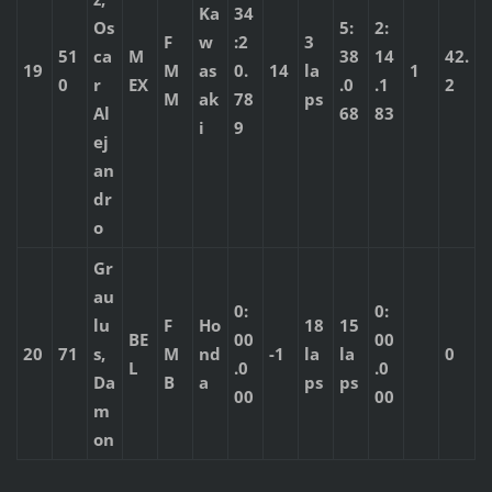
Ka
34
Os
5:
2:
F
w
:2
3
51
ca
M
38
14
42.
19
M
as
0.
14
la
1
0
r
EX
.0
.1
2
M
ak
78
ps
Al
68
83
i
9
ej
an
dr
o
Gr
au
0:
0:
lu
F
Ho
18
15
BE
00
00
20
71
s,
M
nd
-1
la
la
0
L
.0
.0
Da
B
a
ps
ps
00
00
m
on