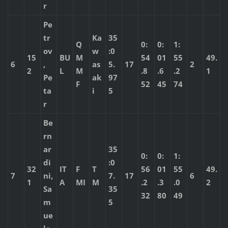
r
Pe
tr
Ka
35
Q
0:
0:
1:
ov
w
:0
15
BU
M
54
01
55
49.
6
,
as
5.
17
2
2
L
M
.8
.6
.2
1
Pe
ak
97
F
52
45
74
ta
i
5
r
Be
rn
ar
35
0:
0:
1:
di
:0
32
IT
F
T
56
01
55
49.
7
ni,
7.
17
6
1
A
MI
M
.2
.3
.0
2
Sa
35
32
80
49
m
5
ue