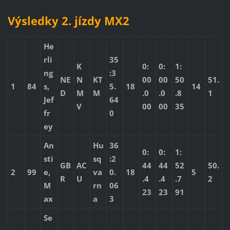
Výsledky 2. jízdy MX2
He
rli
35
K
0:
0:
1:
ng
:3
NE
N
KT
00
00
50
51.
1
84
s,
5.
18
14
D
M
M
.0
.0
.8
1
Jef
64
V
00
00
35
fr
0
ey
An
Hu
36
0:
0:
1:
sti
sq
:2
GB
AC
44
44
52
50.
2
99
e,
va
0.
18
5
R
U
.4
.4
.7
2
M
rn
06
23
23
91
ax
a
3
Se