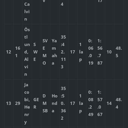
V
17
Ca
4
lvi
n
Ös
tl
35
SV
Ya
0:
1:
un
S
:4
1
16
E
m
06
56
48.
12
d,
W
2.
17
la
10
1
M
ah
.0
.7
5
Al
E
11
p
O
a
19
87
vi
3
n
Ja
35
co
0:
1:
D
Ho
:5
1
bi,
GE
08
57
48.
13
29
M
nd
0.
17
la
14
He
R
.2
.0
4
SB
a
36
p
nr
49
67
2
y