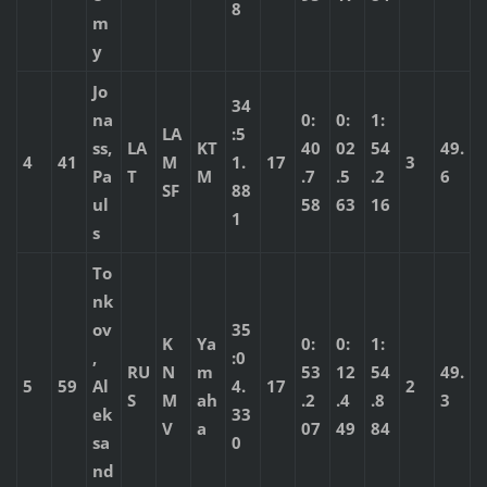
8
m
y
Jo
34
na
0:
0:
1:
LA
:5
ss,
LA
KT
40
02
54
49.
4
41
M
1.
17
3
Pa
T
M
.7
.5
.2
6
SF
88
ul
58
63
16
1
s
To
nk
ov
35
K
Ya
0:
0:
1:
,
:0
RU
N
m
53
12
54
49.
5
59
Al
4.
17
2
S
M
ah
.2
.4
.8
3
ek
33
V
a
07
49
84
sa
0
nd