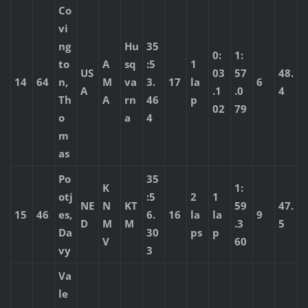
Co
vi
ng
Hu
35
0:
1:
to
A
sq
:5
1
US
03
57
48.
14
64
n,
M
va
3.
17
la
6
A
.1
.0
4
Th
A
rn
46
p
02
79
o
a
4
m
as
Po
35
K
1:
otj
:5
2
1
NE
N
KT
59
47.
15
46
es,
6.
16
la
la
9
D
M
M
.3
5
Da
30
ps
p
V
60
vy
3
Va
le