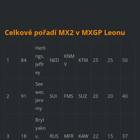
Celkové pořadí MX2 v MXGP Leonu
Herli
ngs,
KNM
1
84
NED
KTM
25
25
50
Jeffr
V
ey
See
wer,
2
91
SUI
FMS
SUZ
20
20
40
Jere
my
Bryl
yako
3
18
v,
RUS
MFR
KAW
22
15
37