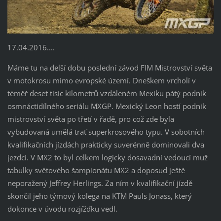
17.04.2016....
Máme tu na delší dobu poslední závod FIM Mistrovství světa
v motokrosu mimo evropské území. Dneškem vrcholí v
téměř deset tisíc kilometrů vzdáleném Mexiku pátý podnik
osmnáctidílného seriálu MXGP. Mexický Leon hostí podnik
mistrovství světa po třetí v řadě, pro což zde byla
vybudovaná umělá trať superkrosového typu. V sobotních
kvalifikačních jízdách prakticky suverénně dominovali dva
jezdci. V MX2 to byl celkem logicky dosavadní vedoucí muž
tabulky světového šampionátu MX2 a doposud ještě
neporažený Jeffrey Herlings. Za ním v kvalifikační jízdě
skončil jeho týmový kolega na KTM Pauls Jonass, který
dokonce v úvodu rozjížďku vedl.