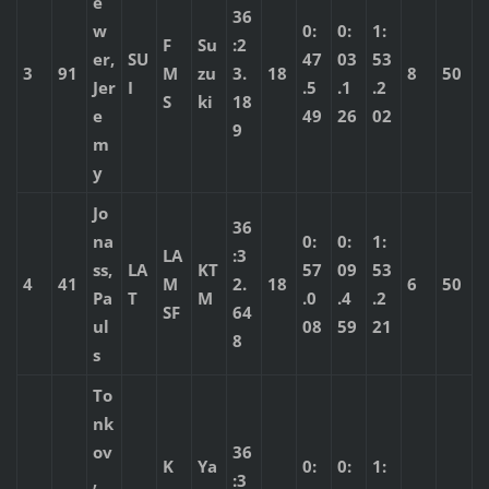
e
36
w
0:
0:
1:
F
Su
:2
er,
SU
47
03
53
3
91
M
zu
3.
18
8
50
Jer
I
.5
.1
.2
S
ki
18
e
49
26
02
9
m
y
Jo
36
na
0:
0:
1:
LA
:3
ss,
LA
KT
57
09
53
4
41
M
2.
18
6
50
Pa
T
M
.0
.4
.2
SF
64
ul
08
59
21
8
s
To
nk
ov
36
K
Ya
0:
0:
1:
,
:3