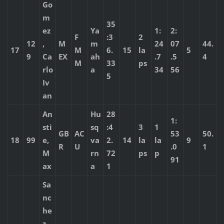
Go
m
35
ez
Ya
1:
2:
F
:3
2
12
,
M
m
24
07
44.
17
M
6.
15
la
5
9
Ca
EX
ah
.7
.5
4
M
33
ps
rlo
a
34
56
5
Iv
an
An
Hu
28
1:
sti
sq
:4
3
1
GB
AC
53
50.
18
99
e,
va
2.
14
la
la
9
R
U
.0
1
M
rn
72
ps
p
91
ax
a
1
Sa
nc
he
z,