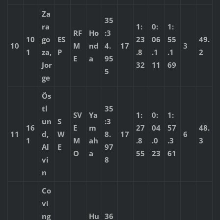
Za
35
ra
1:
0:
1:
RF
Ho
:3
10
go
ES
23
06
55
49.
10
M
nd
4.
17
3
1
za,
P
.8
.1
.1
2
E
a
95
Jor
32
11
69
5
ge
Ös
tl
35
SV
Ya
1:
0:
1:
un
S
:3
16
E
m
27
04
57
48.
11
d,
W
8.
17
6
1
M
ah
.8
.0
.3
3
Al
E
97
O
a
55
23
61
vi
8
n
Co
vi
ng
Hu
36