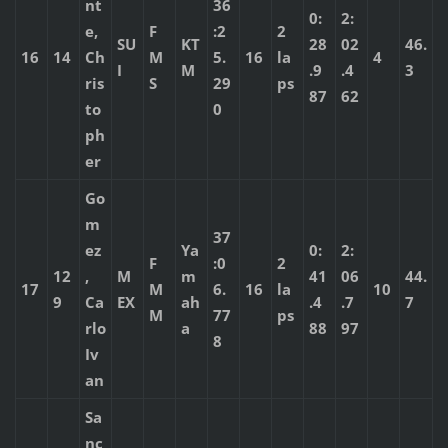
nt
36
0:
2:
e,
F
:2
2
SU
KT
28
02
46.
16
14
Ch
M
5.
16
la
4
I
M
.9
.4
3
ris
S
29
ps
87
62
to
0
ph
er
Go
m
37
ez
Ya
0:
2:
F
:0
2
12
,
M
m
41
06
44.
17
M
6.
16
la
10
9
Ca
EX
ah
.4
.7
7
M
77
ps
rlo
a
88
97
8
Iv
an
Sa
nc