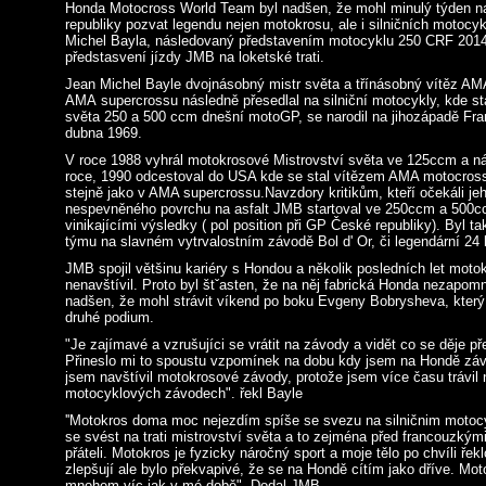
Honda Motocross World Team byl nadšen, že mohl minulý týden
republiky pozvat legendu nejen motokrosu, ale i silničních motoc
Michel Bayla, následovaný představením motocyklu 250 CRF 201
předstasvení jízdy JMB na loketské trati.
Jean Michel Bayle dvojnásobný mistr světa a třínásobný vítěz A
AMA supercrossu následně přesedlal na silniční motocykly, kde sta
světa 250 a 500 ccm dnešní motoGP, se narodil na jihozápadě Fr
dubna 1969.
V roce 1988 vyhrál motokrosové Mistrovství světa ve 125ccm a 
roce, 1990 odcestoval do USA kde se stal vítězem AMA motocro
stejně jako v AMA supercrossu.Navzdory kritikům, kteří očekáli jeh
nespevněného povrchu na asfalt JMB startoval ve 250ccm a 500
vinikajícími výsledky ( pol position při GP České republiky). Byl 
týmu na slavném vytrvalostním závodě Bol d' Or, či legendární 24
JMB spojil většinu kariéry s Hondou a několik posledních let mot
nenavštívil. Proto byl štˇasten, že na něj fabrická Honda nezapom
nadšen, že mohl strávit víkend po boku Evgeny Bobrysheva, který 
druhé podium.
"Je zajímavé a vzrušujíci se vrátit na závody a vidět co se děje p
Přineslo mi to spoustu vzpomínek na dobu kdy jsem na Hondě závod
jsem navštívil motokrosové závody, protože jsem více času trávil n
motocyklových závodech". řekl Bayle
''Motokros doma moc nejezdím spíše se svezu na silničnim motocy
se svést na trati mistrovství světa a to zejména před francouzkými 
přáteli. Motokros je fyzicky náročný sport a moje tělo po chvíli ře
zlepšují ale bylo překvapivé, že se na Hondě cítím jako dříve. Mot
mnohem víc jak v mé době". Dodal JMB.