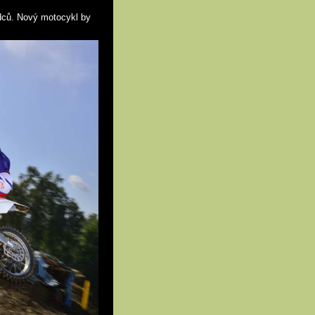
dců. Nový motocykl by