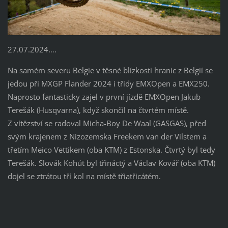
27.07.2024….
Na samém severu Belgie v těsné blízkosti hranic z Belgií se
jedou při MXGP Flander 2024 i třidy EMXOpen a EMX250.
Naprosto fantasticky zajel v první jízdě EMXOpen Jakub
Terešák (Husqvarna), když skončil na čtvrtém místě.
Z vítězství se radoval Micha-Boy De Waal (GASGAS), před
svým krajenem z Nizozemska Freekem van der Vilstem a
třetím Meico Vettikem (oba KTM) z Estonska. Čtvrtý byl tedy
Terešák. Slovák Kohút byl třináctý a Václav Kovář (oba KTM)
dojel se ztrátou tří kol na místě třiatřicátém.