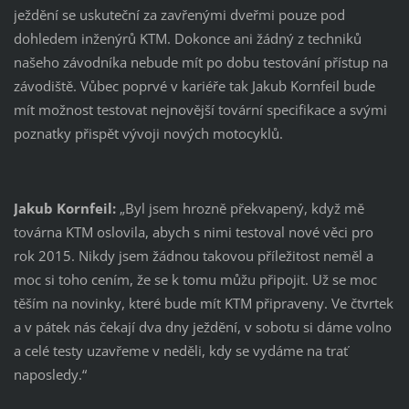
ježdění se uskuteční za zavřenými dveřmi pouze pod
dohledem inženýrů KTM. Dokonce ani žádný z techniků
našeho závodníka nebude mít po dobu testování přístup na
závodiště. Vůbec poprvé v kariéře tak Jakub Kornfeil bude
mít možnost testovat nejnovější tovární specifikace a svými
poznatky přispět vývoji nových motocyklů.
Jakub Kornfeil:
„Byl jsem hrozně překvapený, když mě
továrna KTM oslovila, abych s nimi testoval nové věci pro
rok 2015. Nikdy jsem žádnou takovou příležitost neměl a
moc si toho cením, že se k tomu můžu připojit. Už se moc
těším na novinky, které bude mít KTM připraveny. Ve čtvrtek
a v pátek nás čekají dva dny ježdění, v sobotu si dáme volno
a celé testy uzavřeme v neděli, kdy se vydáme na trať
naposledy.“