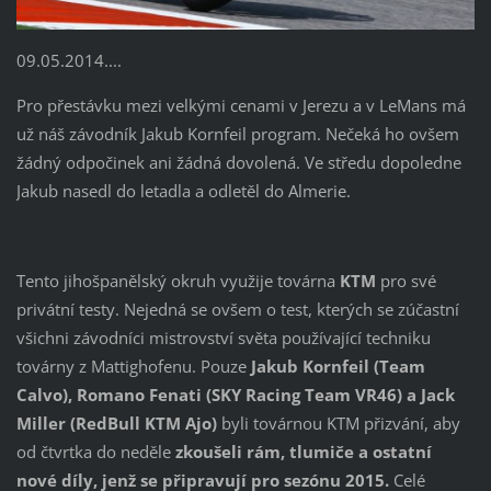
09.05.2014....
Pro přestávku mezi velkými cenami v Jerezu a v LeMans má
už náš závodník Jakub Kornfeil program. Nečeká ho ovšem
žádný odpočinek ani žádná dovolená. Ve středu dopoledne
Jakub nasedl do letadla a odletěl do Almerie.
Tento jihošpanělský okruh využije továrna
KTM
pro své
privátní testy. Nejedná se ovšem o test, kterých se zúčastní
všichni závodníci mistrovství světa používající techniku
továrny z Mattighofenu. Pouze
Jakub Kornfeil (Team
Calvo), Romano Fenati (SKY Racing Team VR46) a Jack
Miller (RedBull KTM Ajo)
byli továrnou KTM přizvání, aby
od čtvrtka do neděle
zkoušeli rám, tlumiče a ostatní
nové díly, jenž se připravují pro sezónu 2015.
Celé