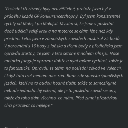
"Poslední tři závody byly neuvěřitelné, protože jsem byl v
průběhu každé GP konkurenceschopný. Byl jsem konzistentně
rychlý od Motegi po Malajsii. Myslím si, že jsme v poslední
době udělali velký krok a na motorce se cítím lépe než kdy
předtím. Letos jsem v zámořských závodech nasbíral 25 bodů.
V porovnání s 16 body z loňska a třemi body z předloňska jsem
opravdu šťastný, že jsem v této sezóně mnohem silnější. Naše
motorka funguje opravdu dobře a nyní máme rychlost, takže je
to fantastické. Opravdu se těším na poslední závod ve Valencii,
i když tuto trať nemám moc rád. Bude zde spousta španělských
jezdců, kteří na to budou hodně tlačit, takže to samozřejmě
nebude jednoduchý víkend, ale je to poslední závod sezóny,
takže do toho dám všechno, co mám. Před zimní přestávkou
chci pracovat co nejlépe."