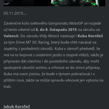
05.11.2015....
Závěrečné kolo světového šampionátu MotoGP se rozjede
už tento víkend od
6. do 8. listopadu 2015
na okruhu ve
Valencii
. Do závodu třídy Moto3 nastoupí i
Kuba Kornfeil
za tým Drive M7 SIC Racing, který bude chtít navázat na
úspěchy z posledních závodů. Kuba v zámoří předvedl, že
má na to bojovat s ostatními jezdci o stupně vítězů, takže je
připraven dát všechno i do posledního závodu, aby mohl
spokojeně ukončit sezónu a vrhnout se do zimní přípravy.
Kuba má navíc jistotu, že bude s týmem pokračovat i v
příštím roce, takže se může opravdu věnovat jen výkonu na
trati.
Jakub Kornfeil