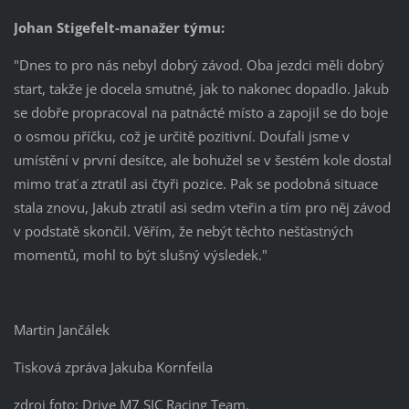
Johan Stigefelt-manažer týmu
:
"Dnes to pro nás nebyl dobrý závod. Oba jezdci měli dobrý
start, takže je docela smutné, jak to nakonec dopadlo. Jakub
se dobře propracoval na patnácté místo a zapojil se do boje
o osmou příčku, což je určitě pozitivní. Doufali jsme v
umístění v první desítce, ale bohužel se v šestém kole dostal
mimo trať a ztratil asi čtyři pozice. Pak se podobná situace
stala znovu, Jakub ztratil asi sedm vteřin a tím pro něj závod
v podstatě skončil. Věřím, že nebýt těchto nešťastných
momentů, mohl to být slušný výsledek."
Martin Jančálek
Tisková zpráva Jakuba Kornfeila
zdroj foto: Drive M7 SIC Racing Team.