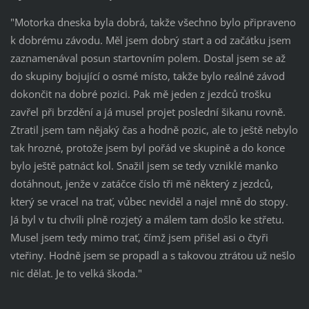
"Motorka dneska byla dobrá, takže všechno bylo připraveno
k dobrému závodu. Měl jsem dobrý start a od začátku jsem
zaznamenával posun startovním polem. Dostal jsem se až
do skupiny bojující o osmé místo, takže bylo reálné závod
dokončit na dobré pozici. Pak mě jeden z jezdců trošku
zavřel při brzdění a já musel projet poslední šikanu rovně.
Ztratil jsem tam nějaký čas a hodně pozic, ale to ještě nebylo
tak hrozné, protože jsem byl pořád ve skupině a do konce
bylo ještě patnáct kol. Snažil jsem se tedy vzniklé manko
dotáhnout, jenže v zatáčce číslo tři mě některý z jezdců,
který se vracel na trať, vůbec neviděl a najel mně do stopy.
Já byl v tu chvíli plně rozjetý a málem tam došlo ke střetu.
Musel jsem tedy mimo trať, čímž jsem přišel asi o čtyři
vteřiny. Hodně jsem se propadl a s takovou ztrátou už nešlo
nic dělat. Je to velká škoda."