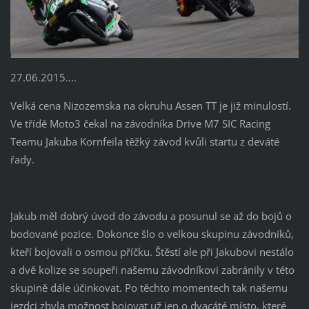
27.06.2015....
Velká cena Nizozemska na okruhu Assen TT je již minulostí.
Ve třídě Moto3 čekal na závodníka Drive M7 SIC Racing
Teamu Jakuba Kornfeila těžký závod kvůli startu z deváté
řady.
Jakub měl dobrý úvod do závodu a posunul se až do bojů o
bodované pozice. Dokonce šlo o velkou skupinu závodníků,
kteří bojovali o osmou příčku. Štěstí ale při Jakubovi nestálo
a dvě kolize se soupeři našemu závodníkovi zabránily v této
skupině dále účinkovat. Po těchto momentech tak našemu
jezdci zbyla možnost bojovat už jen o dvacáté místo, které