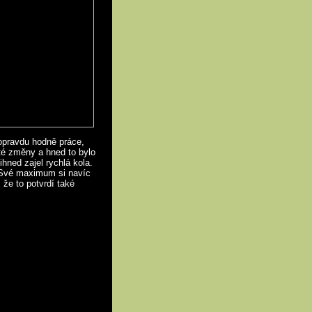
 opravdu hodně práce,
ité změny a hned to bylo
hned zajel rychlá kola.
. Své maximum si navíc
 že to potvrdí také