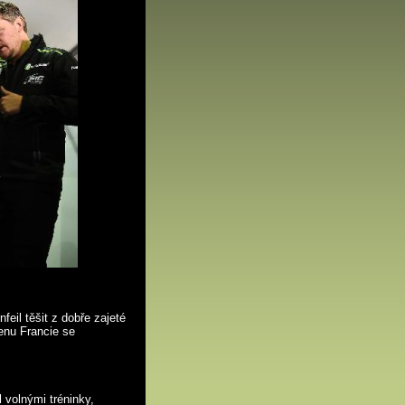
eil těšit z dobře zajeté
cenu Francie se
 volnými tréninky,