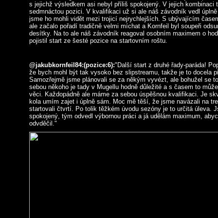
s jejichž výsledkem asi nebyl příliš spokojený. V jejich kombinaci t
sedmnáctou pozici. V kvalifikaci už si ale náš závodník vedl úplně
jsme ho mohli vidět mezi trojicí nejrychlejších. S ubývajícím čas
ale začalo pořadí tradičně velmi míchat a Kornfeil byl soupeři odsu
desítky. Na to ale náš závodník reagoval osobním maximem o hodn
pojistil start ze šesté pozice na startovním roštu.
@jakubkornfeil84:(pozice:6
):
"Další start z druhé řady-paráda! P
že bych mohl být tak vysoko bez slipstreamu, takže je to docela p
Samozřejmě jsme plánovali se za někým vyvézt, ale bohužel se to 
sebou někoho je tady v Mugellu hodně důležité a s časem to může 
věci. Každopádně ale máme za sebou úspěšnou kvalifikaci. Je skvě
kola umím zajet i úplně sám. Moc mě těší, že jsme navázali na t
startovali čtvrtí. Po tolik těžkém úvodu sezóny je to určitá úleva.
spokojený, tým odvedl výbornou práci a já udělám maximum, abych
odvděčil."