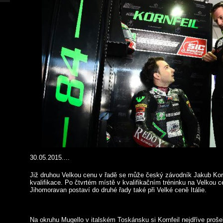
30.05.2015....
Již druhou Velkou cenu v řadě se může český závodník Jakub Kornf
kvalifikace. Po čtvrtém místě v kvalifikačním tréninku na Velkou 
Jihomoravan postaví do druhé řady také při Velké ceně Itálie.
Na okruhu Mugello v italském Toskánsku si Kornfeil nejdříve prošel