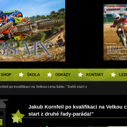
SHOP
ŠKOLA
ODKAZY
KONTAKT
LED
feil po kvalifikaci na Velkou cenu Itálie: "Další start z
Jakub Kornfeil po kvalifikaci na Velkou ce
start z druhé řady-paráda!"