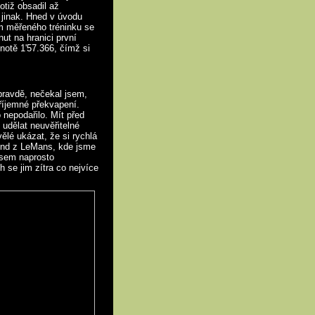
otiž obsadil až
 jinak. Hned v úvodu
em měřeného tréninku se
nut na hranici první
otě 1'57.366, čímž si
opravdě, nečekal jsem,
říjemné překvapení.
nepodařilo. Mít před
udělat neuvěřitelné
lé ukázat, že si rychlá
rend z LeMans, kde jsme
 Jsem naprosto
 se jim zítra co nejvíce