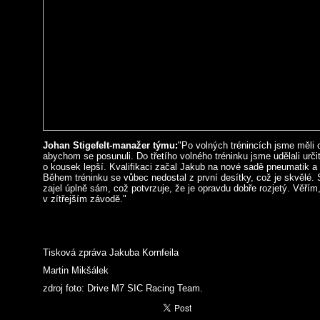
Johan Stigefelt-manažer týmu
:
"Po volných trénincích jsme měli
abychom se posunuli. Do třetího volného tréninku jsme udělali urč
o kousek lepší. Kvalifikaci začal Jakub na nové sadě pneumatik a i
Během tréninku se vůbec nedostal z první desítky, což je skvělé
zajel úplně sám, což potvrzuje, že je opravdu dobře rozjetý. Věřím,
v zítřejším závodě."
Tisková zpráva Jakuba Kornfeila
Martin Mikšálek
zdroj foto: Drive M7 SIC Racing Team.