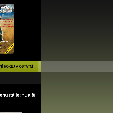
NÍ HOKEJ A OSTATNÍ
nu Itálie: "Další