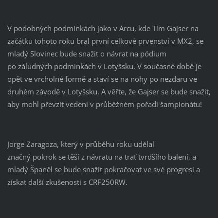
V podobných podmínkách jako v Arcu, kde Tim Gajser na
začátku tohoto roku bral první celkové prvenství v MX2, se
mladý Slovinec bude snažit o návrat na pódium
po záludných podmínkách v Lotyšsku.
V současné době je
opět ve vrcholné formě a staví se na nohy po nezdaru ve
druhém závodě v Lotyšsku. A věřte, že Gajser se bude snažit,
aby mohl převzít vedení v průběžném pořadí šampionátu!
Jorge
Zaragoza
,
který v průběhu roku udělal
značný
pokrok
se těší z návratu na trať
tvrdšího
balení, a
m
ladý
Španěl
se
bude snažit p
okračovat ve své progresi a
získat
další
zkušenosti s
CRF250RW
.