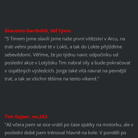
Giacomo Gariboldi, šéf týmu
"S Timem jsme s
lavili jsme
naše první
vítězství
v
Arcu, na
trati velmi
podobné
té v Lokti
,
a tak do
Lokte přijíždíme
sebevědomí
.
Věříme, že po týdnu navíc odpočinku od
poslední akce v L
otyšsku Tim nabral síly a bude pokračovat
v úspěšných výsledcích.
Jorge
také vítá návrat na pevnější
trať, a tak se
všichni
těšíme na
tento víkend
.
"
Tim Gajser, no.243
"Až včera jsem se sice vrátil po čase zpátky na motorku, ale v
poslední době jsem trénoval hlavně na kole.
V pondělí po