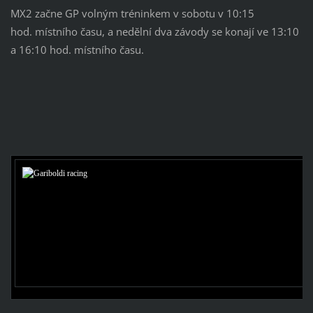
MX2
začne GP
volným tréninkem
v sobotu
v
10:15
hod.
místního času, a
nedělní
dva závody
se konají ve
13:10
a
16:10 hod.
místního času.