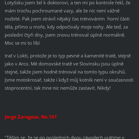
Lotyšsku jsem šel k doktorovi, a ten mi po kontrole řekl, že
mám trochu pochroumané vazy, ale že nic není vážně
rozbité.
Pak jsem strávil nějaký čas trénováním horní části
těla, přímo u moře, kdy odpočívaly moje nohy.
Ale teď, za
poslední čtyři dny, jsem znovu trénoval úplně normálně.
Moc se mi to líbí
trať v Lokti, protože je to typ pevné a kamenité tratě, stejně
jako v Arco.
Mé domovské tratě ve Slovinsku jsou úplně
stejné, takže jsem hodně trénoval na tomto typu okruhů.
Jsme motokrosař, takže i když můj kotník není v současnosti
stoprocentní, tak mne nic nemůže zastavit.
Nikdy!
Jorge Zaragoza, No.101
"Těším se, že se po posledních dvou závodech vrátíme v