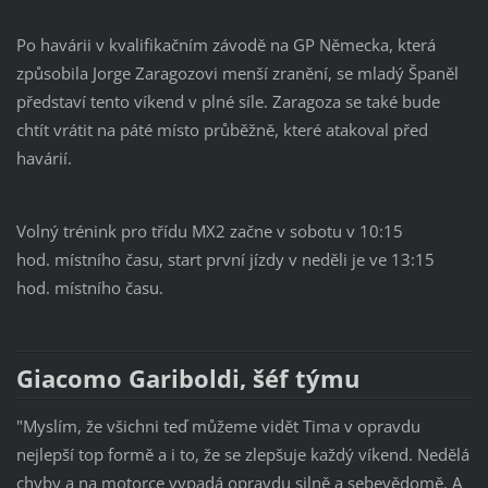
Po havárii v kvalifikačním závodě na GP Německa, která
způsobila Jorge Zaragozovi menší zranění, se mladý Španěl
představí tento víkend v plné síle. Zaragoza se také bude
chtít vrátit na páté místo průběžně, které atakoval před
havárií.
Volný trénink pro třídu MX2 začne v sobotu v 10:15
hod. místního času, start první jízdy v neděli je ve 13:15
hod. místního času.
Giacomo Gariboldi, šéf týmu
"Myslím, že všichni teď můžeme vidět Tima v opravdu
nejlepší top formě a i to, že se zlepšuje každý víkend. Nedělá
chyby a na motorce vypadá opravdu silně a sebevědomě. A