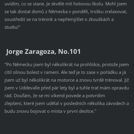
uvidím, co se stane. Je skvělé mít hotovou školu. Mohl jsem
se tak dostat domů z Německa v pondělí, trošku zrelaxovat,
soustředit se na trénink a nepřemýšlet o zkouškách a
studiu!"
Jorge Zaragoza, No.101
"Po Německu jsem byl několikrát na prohlídce, protože jsem
cítil silnou bolest v rameni. Ale teď je to zase v pořádku a já
jsem už byl několikrát na motorce a znovu tvrdě trénoval. Již
jsem v Uddevalle před pár lety byl a tuhle trať mám opravdu
rád. Doufám, že se mi víkend povede a potvrdím
zlepšení, které jsem udělal v posledních několika závodech a
budu znovu bojovat o místa v první desítce."