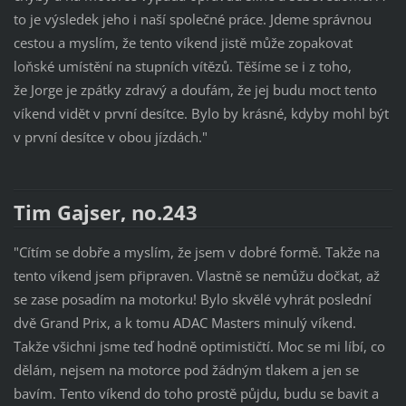
to je výsledek jeho i naší společné práce. Jdeme správnou
cestou a myslím, že tento víkend jistě může zopakovat
loňské umístění na stupních vítězů. Těšíme se i z toho,
že Jorge je zpátky zdravý a doufám, že jej budu moct tento
víkend vidět v první desítce. Bylo by krásné, kdyby mohl být
v první desítce v obou jízdách."
Tim Gajser, no.243
"Cítím se dobře a myslím, že jsem v dobré formě. Takže na
tento víkend jsem připraven. Vlastně se nemůžu dočkat, až
se zase posadím na motorku! Bylo skvělé vyhrát poslední
dvě Grand Prix, a k tomu ADAC Masters minulý víkend.
Takže všichni jsme teď hodně optimističtí. Moc se mi líbí, co
dělám, nejsem na motorce pod žádným tlakem a jen se
bavím. Tento víkend do toho prostě půjdu, budu se bavit a