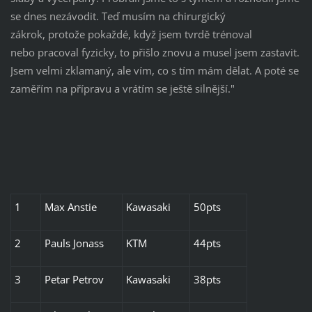
se dnes nezávodit. Teď musím na chirurgický
zákrok, protože pokaždé, když jsem tvrdě trénoval
nebo pracoval fyzicky, to přišlo znovu a musel jsem zastavit.
Jsem velmi zklamaný, ale vím, co s tím mám dělat. A poté se
zaměřím na přípravu a vrátím se ještě silnější."
1
Max Anstie
Kawasaki
50pts
2
Pauls Jonass
KTM
44pts
3
Petar Petrov
Kawasaki
38pts