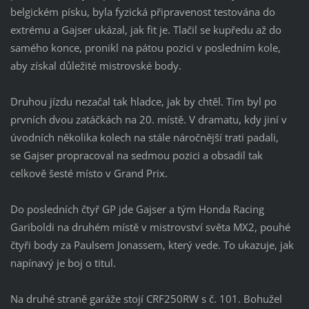
belgickém písku, byla fyzická připravenost testována do
extrému a Gajser ukázal, jak fit je.
Tlačil se kupředu až do
samého konce, pronikl na pátou pozici v posledním kole,
aby získal důležité mistrovské body.
Druhou jízdu nezačal tak hladce, jak by chtěl. Tim byl po
prvních dvou zatáčkách na 20. místě.
V dramatu, kdy jiní v
úvodních několika kolech na stále náročnější trati padali,
se Gajser propracoval na sedmou pozici a obsadil tak
celkově šesté místo v Grand Prix.
Do posledních čtyř GP jde Gajser a tým Honda Racing
Gariboldi na druhém místě v mistrovství světa MX2, pouhé
čtyři body za Paulsem Jonassem, který vede. To ukazuje, jak
napínavý je boj o titul.
Na druhé straně garáže stojí CRF250RW s č. 101. Bohužel