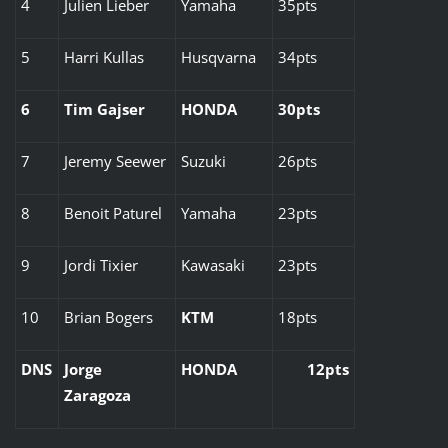
4
Julien Lieber
Yamaha
35pts
5
Harri Kullas
Husqvarna
34pts
6
Tim Gajser
HONDA
30pts
7
Jeremy Seewer
Suzuki
26pts
8
Benoit Paturel
Yamaha
23pts
9
Jordi Tixier
Kawasaki
23pts
10
Brian Bogers
KTM
18pts
DNS
Jorge
HONDA
12pts
Zaragoza