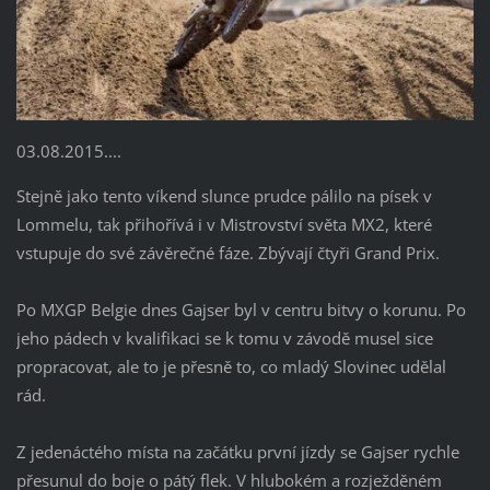
03.08.2015....
Stejně jako tento víkend slunce prudce pálilo na písek v
Lommelu, tak přihořívá i v Mistrovství světa MX2, které
vstupuje do své závěrečné fáze. Zbývají čtyři Grand Prix.
Po MXGP Belgie dnes Gajser byl v centru bitvy o korunu.
Po
jeho pádech v kvalifikaci se k tomu v závodě musel sice
propracovat, ale to je přesně to, co mladý Slovinec udělal
rád.
Z jedenáctého místa na začátku první jízdy se Gajser rychle
přesunul do boje o pátý flek.
V hlubokém a rozježděném