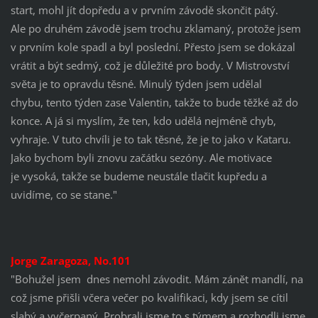
start, mohl jít dopředu a v prvním závodě skončit pátý.
Ale po druhém závodě jsem trochu zklamaný, protože jsem
v prvním kole spadl a byl poslední.
Přesto jsem se dokázal
vrátit a být sedmý, což je důležité pro body. V M
istrovství
světa je to opravdu těsné.
Minulý týden jsem udělal
chybu, tento týden zase Valentin, takže to bude těžké až do
konce. A já si myslím, že ten, kdo udělá nejméně chyb,
vyhraje.
V tuto chvíli je to tak těsné, že je to jako v Kataru.
Jako bychom byli znovu začátku sezóny. Ale motivace
je vysoká, takže se budeme neustále tlačit kupředu a
uvidíme, co se stane."
Jorge Zaragoza, No.101
"Bohužel jsem dnes nemohl závodit.
Mám zánět mandlí, na
což jsme přišli včera večer po kvalifikaci, kdy jsem se cítil
slabý a vyčerpaný. Probrali jsme to s
týmem a rozhodli jsme