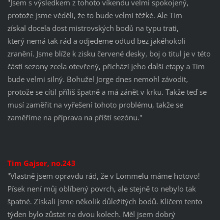
"Jsem s výsledkem z tohoto víkendu velmi spokojený,
protože jsme věděli, že to bude velmi těžké. Ale Tim
získal docela dost mistrovských bodů na typu trati,
který nemá tak rád a odjedeme odtud bez jakéhokoli
zranění.
Jsme blíže k zisku červené desky, boj o titul je v této
části sezony zcela otevřený, přichází jeho další etapy a Tim
bude velmi silný.
Bohužel Jorge dnes nemohl závodit,
protože se cítil příliš špatně a má zánět v krku. Takže teď se
musí zaměřit na vyřešení tohoto problému, takže se
zaměříme na příprava na příští sezónu."
Tim Gajser, no.243
"Vlastně jsem opravdu rád, že v Lommelu máme hotovo!
Písek není můj oblíbený povrch, ale stejně to nebylo tak
špatné. Získa
li jsme několik důležitých bodů.
Klíčem tento
týden bylo zůstat na dvou kolech.
Měl jsem dobrý