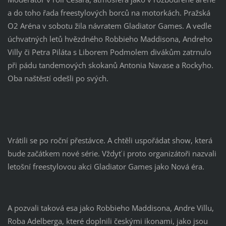
a do toho řada freestylových borců na motorkách. Pražská
O2 Aréna v sobotu žila návratem Gladiator Games. A vedle
úchvatných letů hvězdného Robbieho Maddisona, Andreho
Villy či Petra Piláta s Liborem Podmolem divákům zatrnulo
při pádu tandemových skokanů Antonia Navase a Rockyho.
Oba naštěstí odešli po svých.
Vrátili se po roční přestávce. A chtěli uspořádat show, která
bude začátkem nové série. Vždyť i proto organizátoři nazvali
letošní freestylovou akci Gladiator Games jako Nová éra.
A pozvali taková esa jako Robbieho Maddisona, Andre Villu,
Roba Adelberga, které doplnili českými ikonami, jako jsou