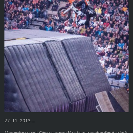
27. 11. 2013....
Moderátor v roli Césara, atmosféra jako v rozbouřené aréně