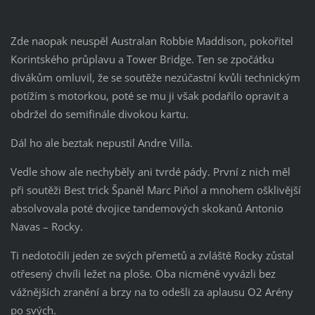
Zde naopak neuspěl Australan Robbie Maddison, pokořitel
Korintského průplavu a Tower Bridge. Ten se zpočátku
divákům omluvil, že se soutěže nezúčastní kvůli technickým
potížím s motorkou, poté se mu ji však podařilo opravit a
obdržel do semifinále divokou kartu.
Dál ho ale beztak nepustil Andre Villa.
Vedle show ale nechyběly ani tvrdé pády. První z nich měl
při soutěži Best trick Španěl Marc Piňol a mnohem ošklivější
absolvovala poté dvojice tandemových skokanů Antonio
Navas – Rocky.
Ti nedotočili jeden ze svých přemetů a zvláště Rocky zůstal
otřesený chvíli ležet na ploše. Oba nicméně vyvázli bez
vážnějších zranění a brzy na to odešli za aplausu O2 Arény
po svých.