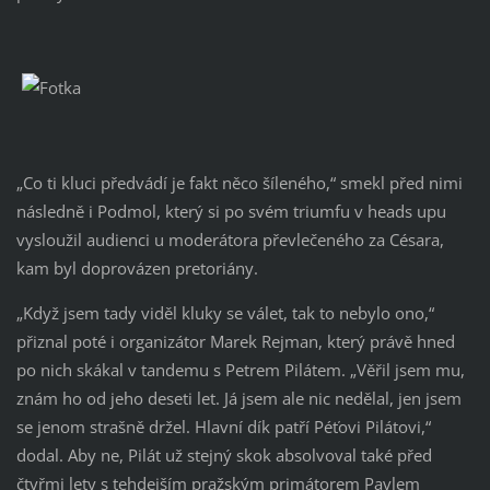
„Co ti kluci předvádí je fakt něco šíleného,“ smekl před nimi
následně i Podmol, který si po svém triumfu v heads upu
vysloužil audienci u moderátora převlečeného za Césara,
kam byl doprovázen pretoriány.
„Když jsem tady viděl kluky se válet, tak to nebylo ono,“
přiznal poté i organizátor Marek Rejman, který právě hned
po nich skákal v tandemu s Petrem Pilátem. „Věřil jsem mu,
znám ho od jeho deseti let. Já jsem ale nic nedělal, jen jsem
se jenom strašně držel. Hlavní dík patří Péťovi Pilátovi,“
dodal. Aby ne, Pilát už stejný skok absolvoval také před
čtyřmi lety s tehdejším pražským primátorem Pavlem