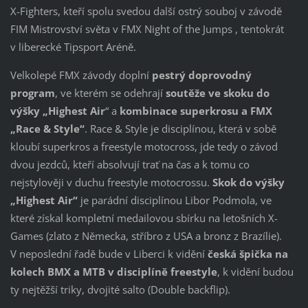
X-Fighters, kteří spolu svedou další ostrý souboj v závodě
FIM Mistrovství světa v FMX Night of the Jumps , tentokrát
v liberecké Tipsport Aréně.
Velkolepé FMX závody doplní
pestrý doprovodný
program
, ve kterém se odehrají
soutěže ve skoku do
výšky „Highest Air
“ a
kombinace superkrosu a FMX
„Race & Style“
. Race & Style je disciplínou, která v sobě
kloubí superkros a freestyle motocross, jde tedy o závod
dvou jezdců, kteří absolvují trať na čas a k tomu co
nejstylověji v duchu freestyle motocrossu.
Skok do výšky
„Highest Air“
je parádní disciplínou Libor Podmola, ve
které získal kompletní medailovou sbírku na letošních X-
Games (zlato z Německa, stříbro z USA a bronz z Brazílie).
V neposlední řadě bude v Liberci k vidění
česká špička na
kolech BMX a MTB v disciplíně freestyle
, k vidění budou
ty nejtěžší triky, dvojité salto (Double backflip).