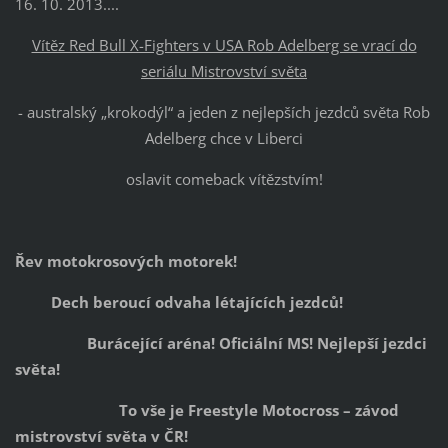
16. 10. 2013....
Vítěz Red Bull X-Fighters v USA Rob Adelberg se vrací do
seriálu Mistrovství světa
- australský „krokodýl“ a jeden z nejlepších jezdců světa Rob
Adelberg chce v Liberci
oslavit comeback vítězstvím!
Řev motokrosových motorek!
Dech beroucí odvaha létajících jezdců!
Burácející aréna! Oficiální MS! Nejlepší jezdci
světa!
To vše je Freestyle Motocross – závod
mistrovství světa v ČR!