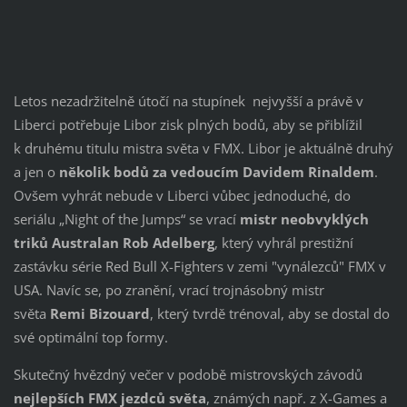
Letos nezadržitelně útočí na stupínek nejvyšší a právě v
Liberci potřebuje Libor zisk plných bodů, aby se přiblížil
k druhému titulu mistra světa v FMX. Libor je aktuálně druhý
a jen o
několik bodů za vedoucím Davidem Rinaldem
.
Ovšem vyhrát nebude v Liberci vůbec jednoduché, do
seriálu „Night of the Jumps“ se vrací
mistr neobvyklých
triků Australan Rob Adelberg
, který vyhrál prestižní
zastávku série Red Bull X-Fighters v zemi "vynálezců" FMX v
USA. Navíc se, po zranění, vrací trojnásobný mistr
světa
Remi Bizouard
, který tvrdě trénoval, aby se dostal do
své optimální top formy.
Skutečný hvězdný večer v podobě mistrovských závodů
nejlepších FMX jezdců světa
, známých např. z X-Games a