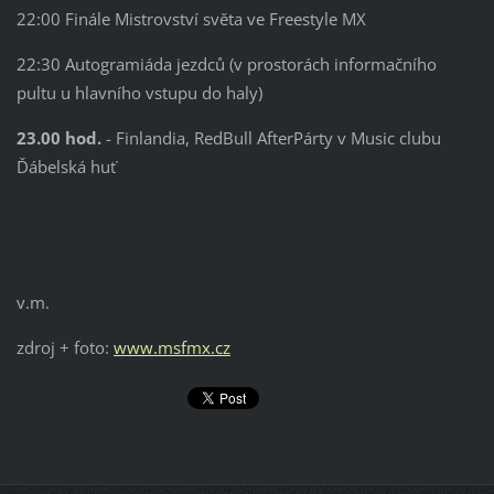
22:00 Finále Mistrovství světa ve Freestyle MX
22:30 Autogramiáda jezdců (v prostorách informačního
pultu u hlavního vstupu do haly)
23.00 hod.
- Finlandia, RedBull AfterPárty v Music clubu
Ďábelská huť
v.m.
zdroj + foto:
www.msfmx.cz