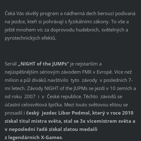
Čeká Vás skvělý program a nádherná dech beroucí podívaná
na jezdce, kteří si pohrávají s fyzikálními zákony. To vše a
ještě mnohem víc za doprovodu hudebních, světelných a
pyrotechnických efektů.
Seriál
„NIGHT of the JUMPs“
je nejstarším a
nejúspěšnějším sériovým závodem FMX v Evropě. Více než
milion a půl diváků navštívilo tyto závody v posledních 7-
mi letech. Závody NIGHT of the JUPMs se jezdí v 10 zemích a
od roku 2007 i v České republice. Těchto závodů se
účastní celosvětová špička. Mezi touto světovou elitou se
prosadil i
český jezdec Libor Podmol, který v roce 2010
získal titul mistra světa, stal se 3x vicemistrem světa a
v neposlední řadě získal zlatou medaili
z legendárních
X-Games
.