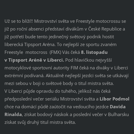
Už se to blíží!! Mistrovství světa ve Freestyle motocrossu se
již po roční absenci představí divákům v České Republice a
již potřetí bude tento jedinečný světový podnik hostit
liberecká Tipsport Aréna. To nejlepší ze sportu zvaném
Freestyle motocross (FMX) Vás čeká
8. listopadu
v Tipsport Aréně v Liberci.
Pod hlavičkou nejvyšší
motocyklové sportovní autority FIM čeká na diváky v Liberci
extrémní podívaná. Aktuálně nejlepší jezdci světa se utkávají
mezi sebou v boji o světové body o titul mistra světa.
V Liberci půjde opravdu do tuhého, jelikož nás čeká
předposlední večer seriálu Mistrovství světa a
Libor Podmol
chce na domácí půdě zaútočit na vedoucího jezdce
Davida
Rinalda
, získat bodový náskok a poslední večer v Bulharsku
získat svůj druhý titul mistra světa.