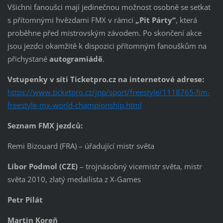
Všichni fanoušci mají jedinečnou možnost osobně se setkat
s přítomnými hvězdami FMX v rámci
„Pit Párty“
, která
proběhne před mistrovským závodem. Po skončení akce
jsou jezdci okamžitě k dispozici přítomným fanouškům na
přichystané
autogramiádě
.
Vstupenky v síti Ticketpro.cz na internetové adrese:
https://www.ticketpro.cz/jnp/sport/freestyle/1118765-fim-
freestyle-mx-world-championship.html
Seznam FMX jezdců:
Remi Bizouard (FRA) – úřadující mistr světa
Libor Podmol
(CZE)
– trojnásobný vicemistr světa, mistr
světa 2010, zlatý medailista z X-Games
Petr Pilát
Martin Koreň