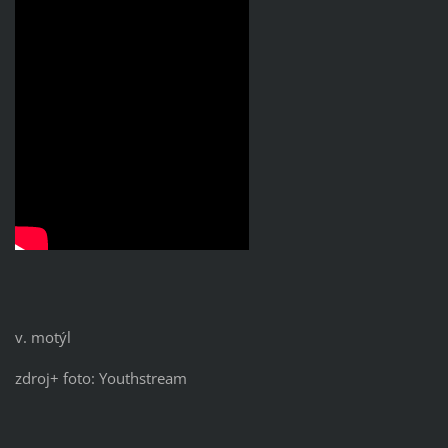
v. motýl
zdroj+ foto: Youthstream