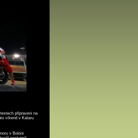
testech připraveni na
nto víkend v Kataru.
noru v Boloni
 testů postupně