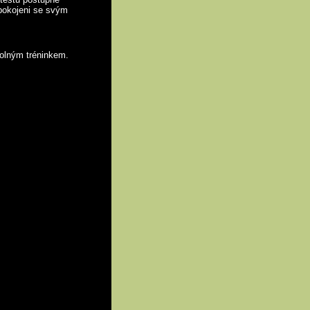
spokojeni se svým
volným tréninkem.