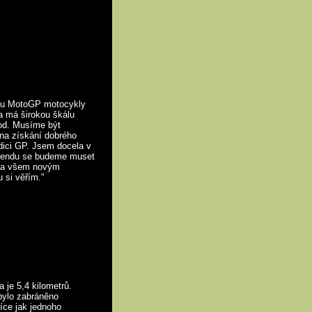
ohou MotoGP motocykly
a má širokou škálu
ávod. Musíme být
 na získání dobrého
dici GP. Jsem docela v
íkendu se budeme muset
u a všem novým
 si věřím."
 je 5,4 kilometrů.
 bylo zabráněno
íce jak jednoho