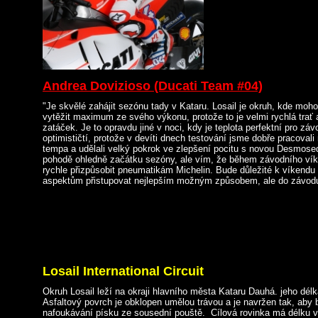
Andrea Dovizioso (Ducati Team #04)
"Je skvělé zahájit sezónu tady v Kataru. Losail je okruh, kde m
vytěžit maximum ze svého výkonu, protože to je velmi rychlá trať 
zatáček. Je to opravdu jiné v noci, kdy je teplota perfektní pro z
optimističtí, protože v devíti dnech testování jsme dobře pracovali
tempa a udělali velký pokrok ve zlepšení pocitu s novou Desmose
pohodě ohledně začátku sezóny, ale vím, že během závodního v
rychle přizpůsobit pneumatikám Michelin. Bude důležité k víkend
aspektům přistupovat nejlepším možným způsobem, ale do závodu
Losail International Circuit
Okruh Losail leží na okraji hlavního města Kataru Dauhá. jeho délka
Asfaltový povrch je obklopen umělou trávou a je navržen tak, aby
nafoukávání písku ze sousední pouště. Cílová rovinka má délku v