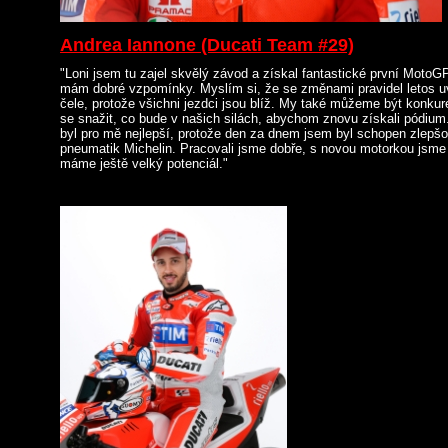
Andrea Iannone (Ducati Team #29)
"Loni jsem tu zajel skvělý závod a získal fantastické první MotoG
mám dobré vzpomínky. Myslím si, že se změnami pravidel letos u
čele, protože všichni jezdci jsou blíž. My také můžeme být konk
se snažit, co bude v našich silách, abychom znovu získali pódium.
byl pro mě nejlepší, protože den za dnem jsem byl schopen zlepšo
pneumatik Michelin. Pracovali jsme dobře, s novou motorkou jsme
máme ještě velký potenciál."