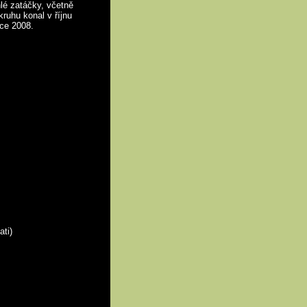
hlé zatáčky, včetně
ruhu konal v říjnu
oce 2008.
ati)