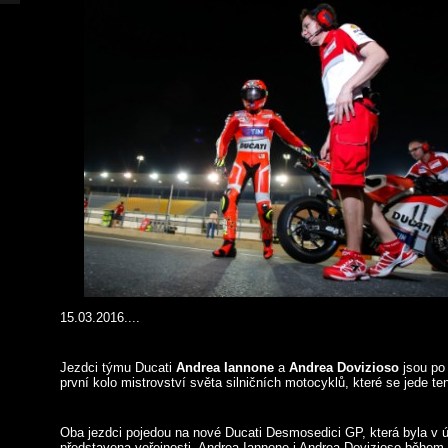
15.03.2016....
Jezdci týmu Ducati
Andrea Iannone
a
Andrea Dovizioso
jsou po 
první kolo mistrovství světa silničních motocyklů, které se jede te
Oba jezdci pojedou na nové Ducati Desmosedici GP, která byla v ú
představena veřejnosti. Andrea Iannone i Andrea Dovizioso během