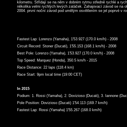
kilometru. Střídají se na něm v dobrém rytmu středně rychlé a ryc
několika velmi rychlých levých zatáček. Zahajovací závod se na ok
2004. první noční závod pod umělým osvětlením se jel poprvé v r
Fastest Lap: Lorenzo (Yamaha), 1'53.927 (170.0 km/h) - 2008
Circuit Record: Stoner (Ducati), 1'55.153 (168.1 km/h) - 2008
Best Pole: Lorenzo (Yamaha), 1'53.927 (170.0 km/h) - 2008
Top Speed: Marquez (Honda), 350.5 km/h - 2015
Race Distance: 22 laps (118.4 km)
Race Start: 9pm local time (19:00 CET)
In 2015
Podium: 1. Rossi (Yamaha), 2. Dovizioso (Ducati), 3. Iannone (Duc
Pole Position: Dovizioso (Ducati) 1'54.113 (169.7 km/h)
Fastest Lap: Rossi (Yamaha) 1'55.267 (168.0 km/h)