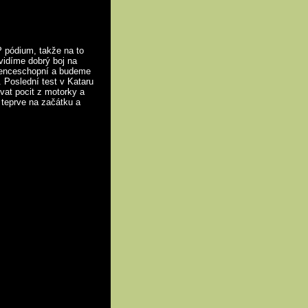
P pódium, takže na to
vidíme dobrý boj na
urenceschopní a budeme
 Poslední test v Kataru
vat pocit z motorky a
 teprve na začátku a