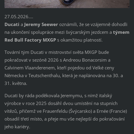
27.05.2026....
Ducati
a
Jeremy Seewer
oznámili, že se vzájemně dohodli
na ukončení spolupráce mezi švýcarským jezdcem a
týmem
Red Bull Factory MXGP
s okamžitou platností.
Tovární tým Ducati v mistrovství světa MXGP bude
pokračovat v sezóně 2026 s Andreou Bonacorsim a
Calvinem Vlaanderenem, kteří pojedou od Velké ceny
Německa v Teutschenthalu, která je naplánována na 30. a
31. května.
Ducati by ráda poděkovala Jeremymu, s nímž italský
výrobce v roce 2025 dosáhl dvou umístění na stupních
vítězů, přičemž ve Frauenfeldu (Švýcarsko) a Ernée (Francie)
obsadil třetí místo, a přeje mu vše nejlepší do pokračování
jeho kariéry.