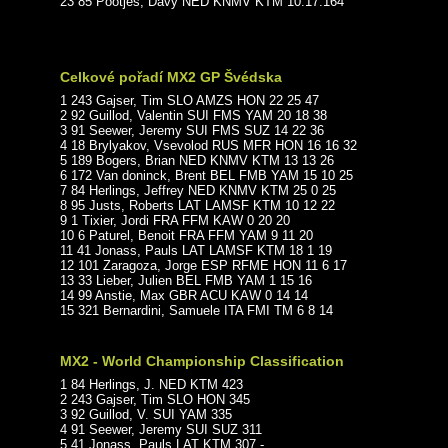
23 85 Pootjes, Davy NED KNMV KTM 10:17.164
Celkové pořadí MX2 GP Švédska
1 243 Gajser, Tim SLO AMZS HON 22 25 47
2 92 Guillod, Valentin SUI FMS YAM 20 18 38
3 91 Seewer, Jeremy SUI FMS SUZ 14 22 36
4 18 Brylyakov, Vsevolod RUS MFR HON 16 16 32
5 189 Bogers, Brian NED KNMV KTM 13 13 26
6 172 Van doninck, Brent BEL FMB YAM 15 10 25
7 84 Herlings, Jeffrey NED KNMV KTM 25 0 25
8 95 Justs, Roberts LAT LAMSF KTM 10 12 22
9 1 Tixier, Jordi FRA FFM KAW 0 20 20
10 6 Paturel, Benoit FRA FFM YAM 9 11 20
11 41 Jonass, Pauls LAT LAMSF KTM 18 1 19
12 101 Zaragoza, Jorge ESP RFME HON 11 6 17
13 33 Lieber, Julien BEL FMB YAM 1 15 16
14 99 Anstie, Max GBR ACU KAW 0 14 14
15 321 Bernardini, Samuele ITA FMI TM 6 8 14
MX2 - World Championship Classification
1 84 Herlings, J. NED KTM 423
2 243 Gajser, Tim SLO HON 345
3 92 Guillod, V. SUI YAM 335
4 91 Seewer, Jeremy SUI SUZ 311
5 41 Jonass, Pauls LAT KTM 307 -