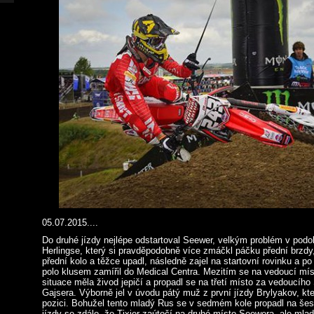
05.07.2015....
Do druhé jízdy nejlépe odstartoval Seewer, velkým problém v podo
Herlingse, který si pravděpodobně více zmáčkl páčku přední brzd
přední kolo a těžce upadl, následně zajel na startovní rovinku a p
polo klusem zamířil do Medical Centra. Mezitím se na vedoucí místo
situace měla živod jepičí a propadl se na třetí místo za vedoucíh
Gajsera. Výborně jel v úvodu pátý muž z první jízdy Brylyakov, kte
pozici. Bohužel tento mladý Rus se v sedmém kole propadl na šes
jízdy se zdálo, že Tixier zaútočí na druhé místo Seewera, ale mla