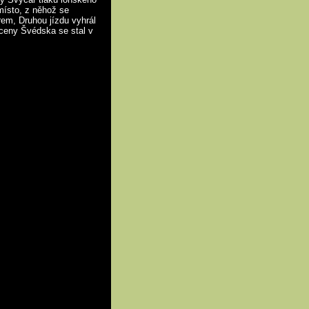
 místo, z něhož se
em, Druhou jízdu vyhrál
ceny Švédska se stal v