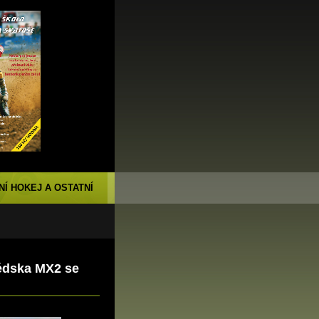
NÍ HOKEJ A OSTATNÍ
édska MX2 se