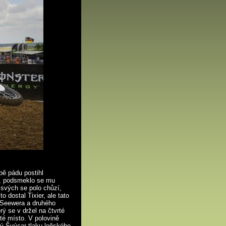
bě pádu postihl
y, podsmeklo se mu
o svých se polo chůzí,
 dostal Tixier, ale tato
o Seewera a druhého
rý se v držel na čtvrté
té místo. V polovině
dý Švýcar tlaku loňského