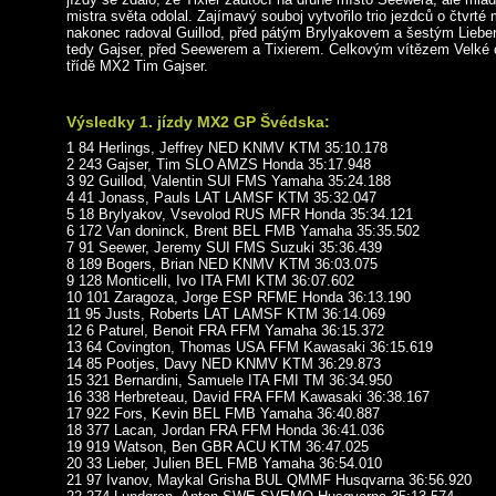
mistra světa odolal. Zajímavý souboj vytvořilo trio jezdců o čtvrté
nakonec radoval Guillod, před pátým Brylyakovem a šestým Lieber
tedy Gajser, před Seewerem a Tixierem. Celkovým vítězem Velké 
třídě MX2 Tim Gajser.
Výsledky 1. jízdy MX2 GP Švédska:
1 84 Herlings, Jeffrey NED KNMV KTM 35:10.178
2 243 Gajser, Tim SLO AMZS Honda 35:17.948
3 92 Guillod, Valentin SUI FMS Yamaha 35:24.188
4 41 Jonass, Pauls LAT LAMSF KTM 35:32.047
5 18 Brylyakov, Vsevolod RUS MFR Honda 35:34.121
6 172 Van doninck, Brent BEL FMB Yamaha 35:35.502
7 91 Seewer, Jeremy SUI FMS Suzuki 35:36.439
8 189 Bogers, Brian NED KNMV KTM 36:03.075
9 128 Monticelli, Ivo ITA FMI KTM 36:07.602
10 101 Zaragoza, Jorge ESP RFME Honda 36:13.190
11 95 Justs, Roberts LAT LAMSF KTM 36:14.069
12 6 Paturel, Benoit FRA FFM Yamaha 36:15.372
13 64 Covington, Thomas USA FFM Kawasaki 36:15.619
14 85 Pootjes, Davy NED KNMV KTM 36:29.873
15 321 Bernardini, Samuele ITA FMI TM 36:34.950
16 338 Herbreteau, David FRA FFM Kawasaki 36:38.167
17 922 Fors, Kevin BEL FMB Yamaha 36:40.887
18 377 Lacan, Jordan FRA FFM Honda 36:41.036
19 919 Watson, Ben GBR ACU KTM 36:47.025
20 33 Lieber, Julien BEL FMB Yamaha 36:54.010
21 97 Ivanov, Maykal Grisha BUL QMMF Husqvarna 36:56.920