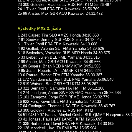
22 274 Lundgren, Anton SWE SVEMO Husqvarna 35:13.574
23 300 Golovkin, Viacheslav RUS FMI KTM 35:26.497
24 1 Tixier, Jordi FRA FFM Kawasaki 28:56.769
25 99 Anstie, Max GBR ACU Kawasaki 24:31.472
Výsledky MX2 2. jízda
1 243 Gajser, Tim SLO AMZS Honda 34:10.850
2 91 Seewer, Jeremy SUI FMS Suzuki 34:12.947
3 1 Tixier, Jordi FRA FFM Kawasaki 34:13.608
4 92 Guillod, Valentin SUI FMS Yamaha 34:29.626
5 18 Brylyakov, Vsevolod RUS MFR Honda 34:30.575
6 33 Lieber, Julien BEL FMB Yamaha 34:33.316
7 99 Anstie, Max GBR ACU Kawasaki 34:49.666
8 189 Bogers, Brian NED KNMV KTM 34:51.503
9 95 Justs, Roberts LAT LAMSF KTM 34:59.224
10 6 Paturel, Benoit FRA FFM Yamaha 35:00.387
11 172 Van doninck, Brent BEL FMB Yamaha 35:06.548
12 919 Watson, Ben GBR ACU KTM 35:08.267
13 321 Bernardini, Samuele ITA FMI TM 35:12.188
14 274 Lundgren, Anton SWE SVEMO Husqvarna 35:26.484
15 101 Zaragoza, Jorge ESP RFME Honda 35:32.779
16 922 Fors, Kevin BEL FMB Yamaha 35:40.133
17 64 Covington, Thomas USA FFM Kawasaki 35:46.767
18 300 Golovkin, Viacheslav RUS FMI KTM
34:51.94319 97 Ivanov, Maykal Grisha BUL QMMF Husqvarna 35:
20 41 Jonass, Pauls LAT LAMSF KTM 19:56.695
21 338 Herbreteau, David FRA FFM Kawasaki 18:30.805
22 128 Monticelli, Ivo ITA FMI KTM 15:05.904