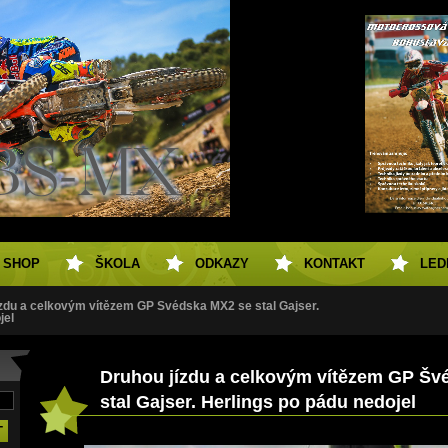
SHOP
ŠKOLA
ODKAZY
KONTAKT
LED
ízdu a celkovým vítězem GP Švédska MX2 se stal Gajser.
jel
Druhou jízdu a celkovým vítězem GP Šv
stal Gajser. Herlings po pádu nedojel