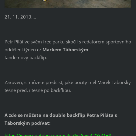
21. 11. 2013....
Petr Pilát ve svém free parku skočil s redatorem sportovního
oddělení týden.cz
Markem Táborským
tandemový backflip.
Zároveň, si můžete předčíst, jaké pocity měl Marek Táborský
těsně před, i těsně po backflipu.
A zde se můžete na double backflip Petra Piláta s
Táborským podívat:
https://www.youtube.com/watch?v=SyggC78oOHY