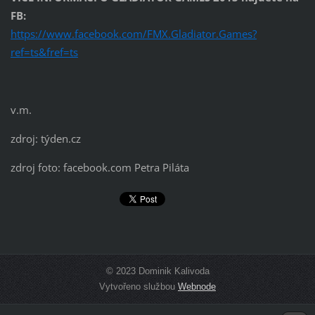
FB:
https://www.facebook.com/FMX.Gladiator.Games?
ref=ts&fref=ts
v.m.
zdroj: týden.cz
zdroj foto: facebook.com Petra Piláta
© 2023 Dominik Kalivoda
Vytvořeno službou
Webnode