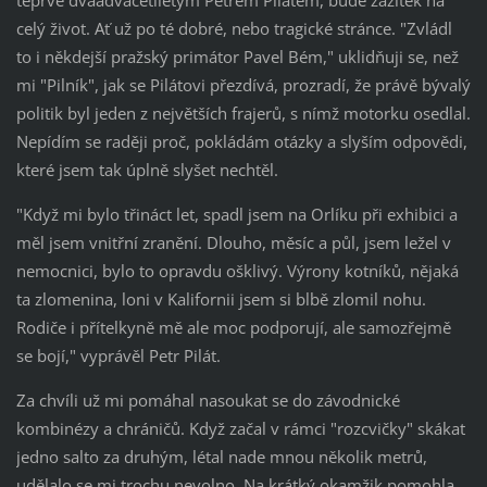
teprve dvaadvacetiletým Petrem Pilátem, bude zážitek na
celý život. Ať už po té dobré, nebo tragické stránce. "Zvládl
to i někdejší pražský primátor Pavel Bém," uklidňuji se, než
mi "Pilník", jak se Pilátovi přezdívá, prozradí, že právě bývalý
politik byl jeden z největších frajerů, s nímž motorku osedlal.
Nepídím se raději proč, pokládám otázky a slyším odpovědi,
které jsem tak úplně slyšet nechtěl.
"Když mi bylo třináct let, spadl jsem na Orlíku při exhibici a
měl jsem vnitřní zranění. Dlouho, měsíc a půl, jsem ležel v
nemocnici, bylo to opravdu ošklivý. Výrony kotníků, nějaká
ta zlomenina, loni v Kalifornii jsem si blbě zlomil nohu.
Rodiče i přítelkyně mě ale moc podporují, ale samozřejmě
se bojí," vyprávěl Petr Pilát.
Za chvíli už mi pomáhal nasoukat se do závodnické
kombinézy a chráničů. Když začal v rámci "rozcvičky" skákat
jedno salto za druhým, létal nade mnou několik metrů,
udělalo se mi trochu nevolno. Na krátký okamžik pomohla