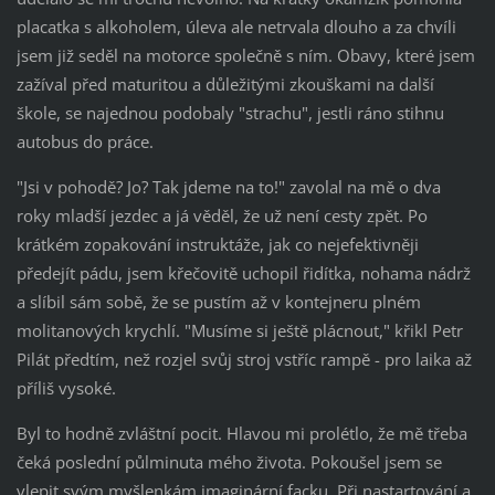
placatka s alkoholem, úleva ale netrvala dlouho a za chvíli
jsem již seděl na motorce společně s ním. Obavy, které jsem
zažíval před maturitou a důležitými zkouškami na další
škole, se najednou podobaly "strachu", jestli ráno stihnu
autobus do práce.
"Jsi v pohodě? Jo? Tak jdeme na to!" zavolal na mě o dva
roky mladší jezdec a já věděl, že už není cesty zpět. Po
krátkém zopakování instruktáže, jak co nejefektivněji
předejít pádu, jsem křečovitě uchopil řidítka, nohama nádrž
a slíbil sám sobě, že se pustím až v kontejneru plném
molitanových krychlí. "Musíme si ještě plácnout," křikl Petr
Pilát předtím, než rozjel svůj stroj vstříc rampě - pro laika až
příliš vysoké.
Byl to hodně zvláštní pocit. Hlavou mi prolétlo, že mě třeba
čeká poslední půlminuta mého života. Pokoušel jsem se
vlepit svým myšlenkám imaginární facku. Při nastartování a