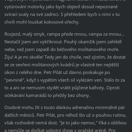
vytúrování motorky jako bych objevil dosud nepoznané
svírací svaly na své zadnici. S přehledem bych s nimi v tu
chvíli mohl louskat kokosové ořechy.
Rozjezd, malý smyk, rampa přede mnou, rampa za mnou...
Nestačil jsem ani vykřiknout. Pouhý okamžik jsem zahlédl
nebe, než jsem zapadl do béžového molitanového moře.
Žiju! A je mi skvěle! Tedy jen do chvíle, než zjistím, že dostat
se ze sevření molitanových kvádrů je vlastně ten nejtěžší
úkon z celého dne. Petr Pilát už dávno poskakuje po
"pevnině", když s vypětím všech sil vylézám ven. Stálo to za
to a ani se nemusím stydět vrátit půjčené kalhoty. Oproti
očekávání kamarádů to přežily bez úhony.
Osobně mohu žít s touto dávkou adrenalinu minimálně pár
dalších měsíců. Petr Pilát, pro něhož šlo už o pouhou rutinu,
však rozhodně nemá dost. "Je to jako nemoc," říká s oblibou
a nemůže se dočkat sobotní show v pražské aréně. Pro