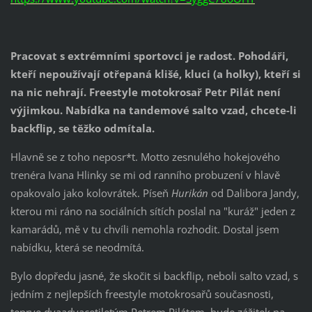
Pracovat s extrémními sportovci je radost. Pohodáři,
kteří nepoužívají otřepaná klišé, kluci (a holky), kteří si
na nic nehrají. Freestyle motokrosař Petr Pilát není
výjimkou. Nabídka na tandemové salto vzad, chcete-li
backflip, se těžko odmítala.
Hlavně se z toho neposr*t. Motto zesnulého hokejového
trenéra Ivana Hlinky se mi od ranního probuzení v hlavě
opakovalo jako kolovrátek. Píseň
Hurikán
od Dalibora Jandy,
kterou mi ráno na sociálních sítích poslal na "kuráž" jeden z
kamarádů, mě v tu chvíli nemohla rozhodit. Dostal jsem
nabídku, která se neodmítá.
Bylo dopředu jasné, že skočit si backflip, neboli salto vzad, s
jedním z nejlepších freestyle motokrosařů současnosti,