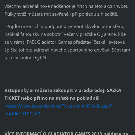
všechny adrenalinové nadšence je hřích na této akci chybět.
Půlky totiž můžete mít sevřené i při pohledu z hlediště.
"Přijďte mě všichni podpořit a vytvořit skvělou atmosféru,"
nalákal fanoušky na sobotní večer v pražské O
areně, kde
2
se v rámci FMX Gladiator Games představí česká i světová
špička tohoto adrenalinového sportovního odvětví. Sám tam
také nesmím chybět.
Vstupenky si můžete zakoupit v předprodeji SAZKA
TICKET nebo přímo na místě na pokladně!
https://www.sazkaticket.cz/Ticket/eventDetail.aspx?
docid=19107260
VÍCE INFORMACÍ O GLADIATOR GAMES 2013 najdete na