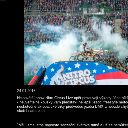
24.01.2016....
Nejnovější show Nitro Circus Live opět posouvají výkony účastník
- neuvěřitelné kousky vám představí nejlepší jezdci freestyle mot
neskutečné akrobatické triky předvedou jezdci BMX a nebude chyb
skateboard akce.
"Měli jsme letos naprosto senzační světové turné a už se nemůže