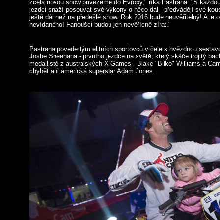
zcela novou show přivezeme do Evropy," říká Pastrana. "S každou
jezdci snaží posouvat své výkony o něco dál - předvádějí své kous
ještě dál než na předešlé show. Rok 2016 bude neuvěřitelný! A le
nevídaného! Fanoušci budou jen nevěřícně zírat."
Pastrana povede tým elitních sportovců v čele s hvězdnou sestavo
Joshe Sheehana - prvního jezdce na světě, který skáče trojitý backf
medailisté z australských X Games - Blake "Bilko" Williams a Cam
chybět ani americká superstar Adam Jones.