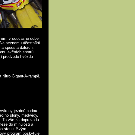
rem, v současné době
. Na seznamu účastníků
 a spousta dalších.
enu akčních sportů.
X) předvede hvězda
a Nitro Gigant-A-rampě,
i výkony jezdců budou
jícího slony, medvědy,
ce. To vše za doprovodu
nese do minulosti a
ého stanu. Svým
ový program poskytuje