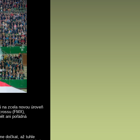
ů na zcela novou úroveň
ocrossu (FMX),
ět ani pořádná
me dočkat, až tuhle