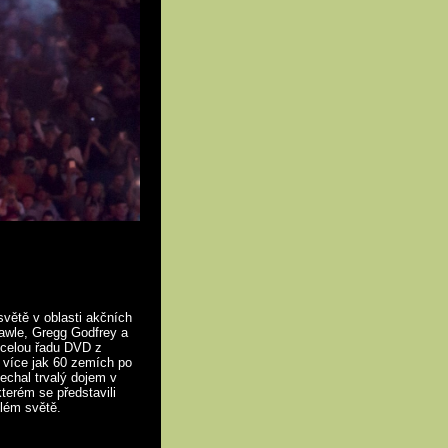
světě v oblasti akčních
awle, Gregg Godfrey a
i celou řadu DVD z
 více jak 60 zemích po
nechal trvalý dojem v
kterém se představili
elém světě.