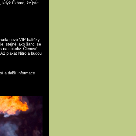
m, když říkáme, že jste
zcela nové VIP balíčky,
e, stejně jako šanci se
s na cokoliv. Členové
 A2 plakát Nitro a budou
sí a další informace