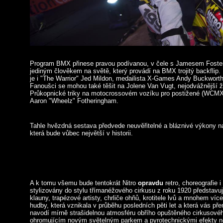
Program BMX přinese pravou podívanou, v čele s Jamesem Foste
jediným člověkem na světě, který provádí na BMX trojitý backflip
je i "The Warrior" Jed Mildon, medailista X-Games Andy Buckworth
Fanoušci se mohou také těšit na Jolene Van Vugt, nejodvážnější ž
Průkopnické triky na motocrossovém vozíku pro postižené (WCM
Aaron "Wheelz" Fotheringham.
Tahle hvězdná sestava předvede neuvěřitelné a bláznivé výkony n
která bude vůbec největší v historii.
A k tomu všemu bude tentokrát Nitro
opravdu
retro, choreografie 
stylizovány do stylu třímanéžového cirkusu z roku 1920 představu
klauny, trapézové artisty, chrliče ohňů, krotitele lvů a mnohem ví
hudby, která vznikala v průběhu posledních pěti let a která vás pře
navodí mírně strašidelnou atmosféru obřího opuštěného cirkusov
ohromujícím novým světelným parkem a pyrotechnickými efekty n