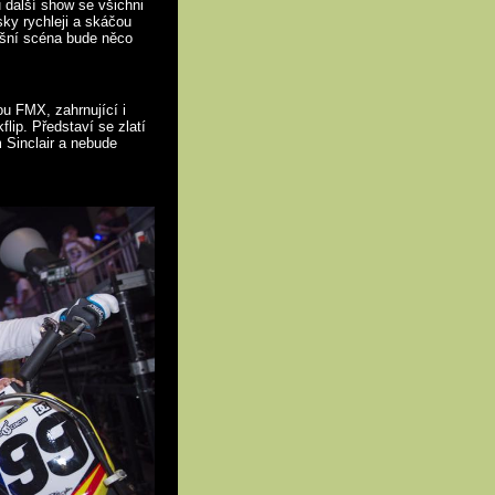
 další show se všichni
ky rychleji a skáčou
tošní scéna bude něco
u FMX, zahrnující i
lip. Představí se zlatí
 Sinclair a nebude