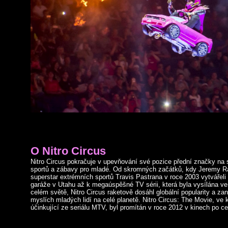
O Nitro Circus
Nitro Circus pokračuje v upevňování své pozice přední značky na 
sportů a zábavy pro mladé. Od skromných začátků, kdy Jeremy R
superstar extrémních sportů Travis Pastrana v roce 2003 vytvářel
garáže v Utahu až k megaúspěšné TV sérii, která byla vysílána ve
celém světě, Nitro Circus raketově dosáhl globální popularity a za
myslích mladých lidí na celé planetě. Nitro Circus: The Movie, ve 
účinkující ze seriálu MTV, byl promítán v roce 2012 v kinech po c