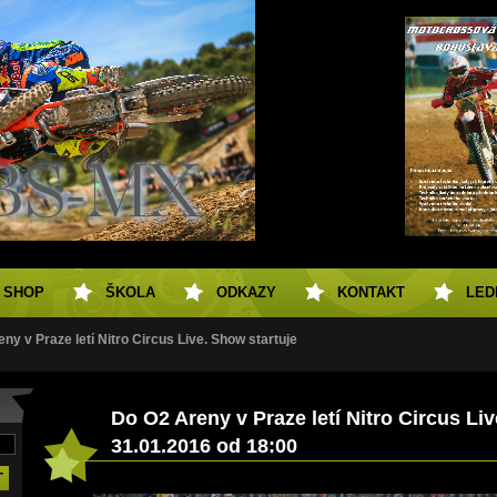
SHOP
ŠKOLA
ODKAZY
KONTAKT
LED
ny v Praze letí Nitro Circus Live. Show startuje
Do O2 Areny v Praze letí Nitro Circus Li
31.01.2016 od 18:00