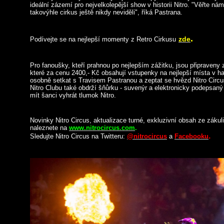
ideální zázemí pro nejvelkolepější show v historii Nitro. "Věřte ná
takovýhle cirkus ještě nikdy neviděli", říká Pastrana.
.
zde
Podívejte se na nejlepší momenty z Retro Cirkusu
Pro fanoušky, kteří prahnou po nejlepším zážitku, jsou připraveny 
které za cenu 2400,- Kč obsahují vstupenky na nejlepší místa v hal
osobně setkat s Travisem Pastranou a zeptat se hvězd Nitro Circu
Nitro Clubu také obdrží šňůrku - suvenýr a elektronicky podepsaný
mít šanci vyhrát tlumok Nitro.
Novinky Nitro Circus, aktualizace turné, exkluzivní obsah ze zákuli
naleznete na
www.nitrocircus.com
.
.
Sledujte Nitro Circus na Twitteru:
@nitrocircus
a
Facebooku