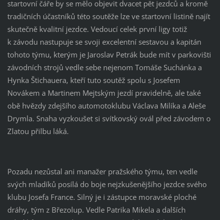
startovní čáře by se mělo objevit dvacet pět jezdců a kromě
tradičních účastníků této soutěže lze ve startovní listině najít
skutečně kvalitní jezdce. Vedoucí celek první ligy totiž
k závodu nastupuje se svoji excelentní sestavou a kapitán
tohoto týmu, kterým je Jaroslav Petrák bude mít v parkovišti
závodních strojů vedle sebe nejenom Tomáše Suchánka a
Hynka Štichauera, kteří tuto soutěž spolu s Josefem
Novákem a Martinem Mejtským jezdí pravidelně, ale také
obě hvězdy zdejšího automotoklubu Václava Milíka a Aleše
Drymla. Snaha vyzkoušet si svítkovský ovál před závodem o
Zlatou přilbu láká.
Pozadu nezůstal ani manažer pražského týmu, ten vedle
svých mladíků posílá do boje nejzkušenějšího jezdce svého
klubu Josefa France. Silný je i zástupce moravské ploché
dráhy, tým z Březolup. Vedle Patrika Mikela a dalších