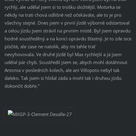
rychlý, ale udělal jsem si to trošku složitější. Motorka se
někdy na trati chová odlišně než očekáváte, ale to je pro
všechny stejné. Dnes jsem v první jízdě výborně odstartoval
a celou jízdu jsem strávil na prvním místě. Byl jsem opravdu
hodně soustředěný a na konci opravdu šťastný. Je to zde sice
písčité, ale zase ne natolik, aby mi tahle trať
nevyhovovala. Ve druhé jízdě byl Max rychlejší a já jsem
udělal pár chyb. Soustředil jsem se, abych mohl dotáhnout
Antonia v posledních kolech, ale ani Villopoto nebyl tak
daleko. Tak jsem si hlídal záda a mohl tak i druhou jízdu
dokončit dobře."