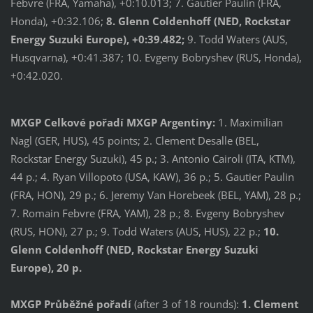
Febvre (FRA, Yamaha), +0:10.013; 7. Gautier Paulin (FRA,
Honda), +0:32.106;
8. Glenn Coldenhoff (NED, Rockstar
Energy Suzuki Europe), +0:39.482;
9. Todd Waters (AUS,
Husqvarna), +0:41.387; 10. Evgeny Bobryshev (RUS, Honda),
+0:42.020.
MXGP Celkové pořadí MXGP Argentiny:
1. Maximilian
Nagl (GER, HUS), 45 points; 2. Clement Desalle (BEL,
Rockstar Energy Suzuki), 45 p.; 3. Antonio Cairoli (ITA, KTM),
44 p.; 4. Ryan Villopoto (USA, KAW), 36 p.; 5. Gautier Paulin
(FRA, HON), 29 p.; 6. Jeremy Van Horebeek (BEL, YAM), 28 p.;
7. Romain Febvre (FRA, YAM), 28 p.; 8. Evgeny Bobryshev
(RUS, HON), 27 p.; 9. Todd Waters (AUS, HUS), 22 p.;
10.
Glenn Coldenhoff (NED, Rockstar Energy Suzuki
Europe), 20 p.
MXGP Průběžné pořadí
(after 3 of 18 rounds):
1. Clement