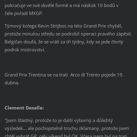
pokračuje ve své skvělé formě a má náskok 10 bodů v
čele pořadí MXGP.
Týmový kolega Kevin Strijbos na této Grand Prix chyběl,
protože minulou středu se podrobil operaci pravého zápěstí.
Belgičan doufá, že se vrátí za tři týdny, kdy se jede čtvrtý
podnik mistrovství.
Grand Prix Trentina se na trati Arco di Trento pojede 19.
dubna.
Clement Desalle:
"Jsem šťastný, protože to je další výborný a důležitý
výsledek... ale pochopitelně trochu zklamaný, protože jsem
chtěl vyhrát GP. celý víkend byl OK. Včera jsem byl na trati