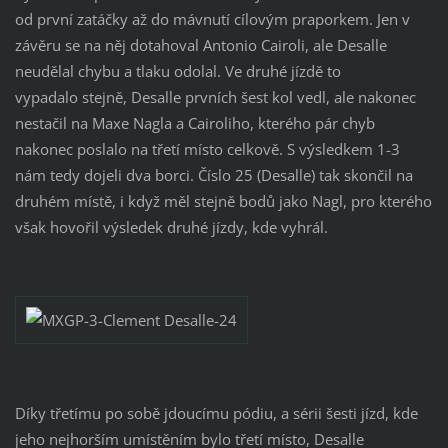
od první zatáčky až do mávnutí cílovým praporkem. Jen v
závěru se na něj dotahoval Antonio Cairoli, ale Desalle
neudělal chybu a tlaku odolal. Ve druhé jízdě to
vypadalo stejně, Desalle prvních šest kol vedl, ale nakonec
nestačil na Maxe Nagla a Cairoliho, kterého pár chyb
nakonec poslalo na třetí místo celkově. S výsledkem 1-3
nám tedy dojeli dva borci. Číslo 25 (Desalle) tak skončil na
druhém místě, i když měl stejně bodů jako Nagl, pro kterého
však hovořil výsledek druhé jízdy, kde vyhrál.
Díky třetímu po sobě jdoucímu pódiu, a sérii šesti jízd, kde
jeho nejhorším umístěním bylo třetí místo, Desalle