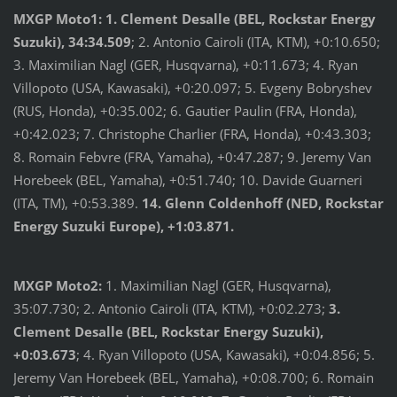
MXGP Moto1:
1. Clement Desalle (BEL, Rockstar Energy
Suzuki), 34:34.509
; 2. Antonio Cairoli (ITA, KTM), +0:10.650;
3. Maximilian Nagl (GER, Husqvarna), +0:11.673; 4. Ryan
Villopoto (USA, Kawasaki), +0:20.097; 5. Evgeny Bobryshev
(RUS, Honda), +0:35.002; 6. Gautier Paulin (FRA, Honda),
+0:42.023; 7. Christophe Charlier (FRA, Honda), +0:43.303;
8. Romain Febvre (FRA, Yamaha), +0:47.287; 9. Jeremy Van
Horebeek (BEL, Yamaha), +0:51.740; 10. Davide Guarneri
(ITA, TM), +0:53.389.
14. Glenn Coldenhoff (NED, Rockstar
Energy Suzuki Europe), +1:03.871.
MXGP Moto2:
1. Maximilian Nagl (GER, Husqvarna),
35:07.730; 2. Antonio Cairoli (ITA, KTM), +0:02.273;
3.
Clement Desalle (BEL, Rockstar Energy Suzuki),
+0:03.673
; 4. Ryan Villopoto (USA, Kawasaki), +0:04.856; 5.
Jeremy Van Horebeek (BEL, Yamaha), +0:08.700; 6. Romain