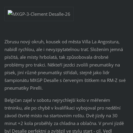
Zbrusu nový okruh, kousek od města Villa La Angostura,
nabídl rychlou, ale i nevyzpytatelnou trať. Složením jemná
písčitá, ale místy hrbolatá, tak způsobovala drobné
problémy pro trakci. Někteří jezdci zvolili pneumatiky na
písek, jiní různě pneumatiky střídali, stejně jako lídr
šampionátu MXGP Desalle s červeným štítkem na RM-Z své
pneumatiky Pirelli.
Belgičan zajel v sobotu nejrychlejší kolo v měřeném
tréninku, ale po chybě v kvalifikaci vybojoval pro nedělní
závod čtvrté místo na startovním roštu. Dvě jízdy na 30
minut +2 kola proběhly za chladna a oblačna. V první jízdě
byl Desalle perfektní a zvítězil ve stylu start - cíl. Vedl