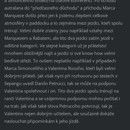
a Simoncelliho (video) na tiskové konferenci. Po ochodu
autralana do "předčasného důchodu" a příchodu Marca
Marqueze došlo přeci jen k jistému zlepšení celkové
atmosféry v paddocku a to zejména mezi jezdci, kteří spolu
trénují. Velmi dobře známy jsou například vztahy mezi
Marquezem a Rabatem, ale tito dva jezdci zatím jezdí v
odlišné kategorii. Ve stejné kategorii už je přátelství
mnohem obtížnější najít a jezdci si své know how velmi
bedlivě střeží. To ovšem neplatilo například v případech
Marca Simoncelliho a Valentina Rossiho, kteří byli velmi
dobrými přáteli. Jak však nyní při rozhovoru po testech v
Sepangu uvedl Danilo Petrucci, tak se může na podporu
Valentina spolehnout i on. Tito dva jezdci spolu trénují na
ranči Valentina a se vzájemnou podporou mohou počítat i
na trati. Jak však také slova Petrucciho potvrzují, tak je
Valentino nejen dobrým učitelem, ale současně dokáže
naslouchat připomínkám k jeho jízdě.