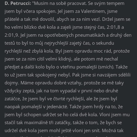
D. Petrucci:
"Musím na sobě pracovat. Se svým tempem
jsem byl včera spokojen. Jel jsem za Valentinem, jsme
přátelé a tak mě dovolil, abych se za ním vezl. Držel jsem se
ho velmi blízko dvě kola a zajeli jsme stejný čas, 2:01,8 a
2:01,9. Jel jsem na opotřebených pneumatikách a druhý den
testů to byl to můj nejrychlejší zajetý čas, o sekundu
rychlejší než zbylá kola. Byl jsem opravdu moc rád, protože
jsem se za ním cítil velmi klidný, ale potom mě nechal
předjet a další kolo bylo o vteřinu pomalejší (smích). Takže
to už jsem tak spokojený nebyl. Pak jsme si navzájem sdělili
dojmy. Máme opravdu dobré vztahy, protože se mě taky
vždycky zeptá, jak na tom vypadal v první nebo druhé
zatáčce, že jsem byl ve čtvrté rychlejší, ale že jsem byl
naopak pomalejší v jedenácté. Takže jsem hrdý na to, že
jsem byl schopen udržet se ho celá dvě kola. Vloni jsem mu
stačil tak maximálně tři zatáčky, takže o tom, že bych se
udržel dvě kola jsem mohl ještě vloni jen snít. Možná tak