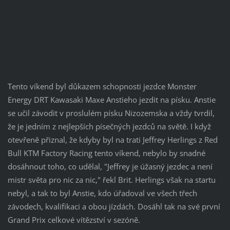
Tento víkend byl důkazem schopnosti jezdce Monster
Energy DRT Kawasaki Maxe Anstieho jezdit na písku. Anstie
se učil závodit v proslulém písku Nizozemska a vždy tvrdil,
že je jedním z nejlepších písečných jezdců na světě. I když
otevřeně přiznal, že kdyby byl na trati Jeffrey Herlings z Red
Bull KTM Factory Racing tento víkend, nebylo by snadné
dosáhnout toho, co udělal, "Jeffrey je úžasný jezdec a není
mistr světa pro nic za nic," řekl Brit. Herlings však na startu
nebyl, a tak to byl Anstie, kdo úřadoval ve všech třech
závodech, kvalifikaci a obou jízdách. Dosáhl tak na své první
Grand Prix celkové vítězství v sezóně.