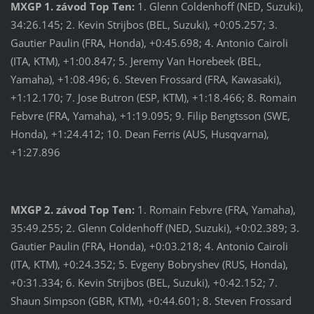
MXGP 1. závod Top Ten:
1. Glenn Coldenhoff (NED, Suzuki),
34:26.145; 2. Kevin Strijbos (BEL, Suzuki), +0:05.257; 3.
Gautier Paulin (FRA, Honda), +0:45.698; 4. Antonio Cairoli
(ITA, KTM), +1:00.847; 5. Jeremy Van Horebeek (BEL,
Yamaha), +1:08.496; 6. Steven Frossard (FRA, Kawasaki),
+1:12.170; 7. Jose Butron (ESP, KTM), +1:18.466; 8. Romain
Febvre (FRA, Yamaha), +1:19.095; 9. Filip Bengtsson (SWE,
Honda), +1:24.412; 10. Dean Ferris (AUS, Husqvarna),
+1:27.896
MXGP 2. závod Top Ten:
1. Romain Febvre (FRA, Yamaha),
35:49.255; 2. Glenn Coldenhoff (NED, Suzuki), +0:02.389; 3.
Gautier Paulin (FRA, Honda), +0:03.218; 4. Antonio Cairoli
(ITA, KTM), +0:24.352; 5. Evgeny Bobryshev (RUS, Honda),
+0:31.334; 6. Kevin Strijbos (BEL, Suzuki), +0:42.152; 7.
Shaun Simpson (GBR, KTM), +0:44.601; 8. Steven Frossard