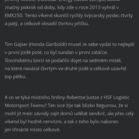
značný pokrok od doby, kdy zde v roce 2013 vyhrál v
EMX250. Tento víkend skončil rychlý švýcarský jezdec čtvrtý
a pátý, a celkově obsadil čtvrtou příčku.
Tim Gajser (Honda Gariboldi) musel ze sebe vydat to nejlepší
v první jízdě poté, co byl sundán v první zatáčce.
Slovinskému borci se podařilo dojet na sedmém místě,
na které navázal čtvrtým ve druhé jízdě a celkově uzavřel
top pětku.
A co se týká místního hrdiny Robertse Justse z HSF Logistic
Motorsport Teamu? Ten sice žije tak blízko Kegumsu, že si
mohl jít mezi závody zajít domů udělat sendvič, ale přes celý
víkend byl hodně nervózní, a tak z toho bylo nakonec
jen třinácté místo celkově.