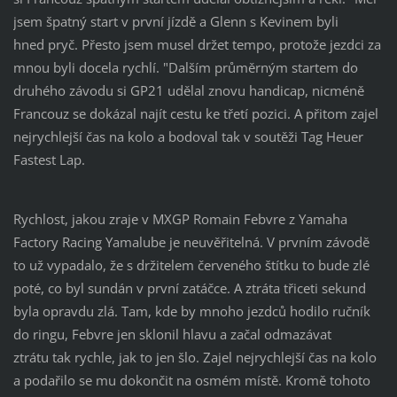
jsem špatný start v první jízdě a Glenn s Kevinem byli
hned pryč. Přesto jsem musel držet tempo, protože jezdci za
mnou byli docela rychlí. "Dalším průměrným startem do
druhého závodu si GP21 udělal znovu handicap, nicméně
Francouz se dokázal najít cestu ke třetí pozici. A přitom zajel
nejrychlejší čas na kolo a bodoval tak v soutěži Tag Heuer
Fastest Lap.
Rychlost, jakou zraje v MXGP Romain Febvre z Yamaha
Factory Racing Yamalube je neuvěřitelná. V prvním závodě
to už vypadalo, že s držitelem červeného štítku to bude zlé
poté, co byl sundán v první zatáčce. A ztráta třiceti sekund
byla opravdu zlá. Tam, kde by mnoho jezdců hodilo ručník
do ringu, Febvre jen sklonil hlavu a začal odmazávat
ztrátu tak rychle, jak to jen šlo. Zajel nejrychlejší čas na kolo
a podařilo se mu dokončit na osmém místě. Kromě tohoto