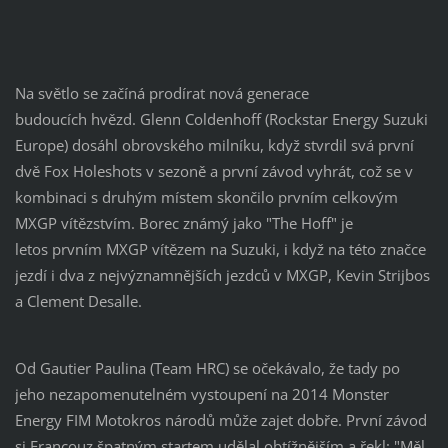
Na světlo se začíná prodírat nová generace
budoucích hvězd. Glenn Coldenhoff (Rockstar Energy Suzuki
Europe) dosáhl obrovského milníku, když stvrdil svá první
dvě Fox Holeshots v sezoně a první závod vyhrát, což se v
kombinaci s druhým místem skončilo prvním celkovým
MXGP vítězstvím. Borec známý jako "The Hoff" je
letos prvním MXGP vítězem na Suzuki, i když na této značce
jezdí i dva z nejvýznamnějších jezdců v MXGP, Kevin Strijbos
a Clement Desalle.
Od Gautier Paulina (Team HRC) se očekávalo, že tady po
jeho nezapomenutelném vystoupení na 2014 Monster
Energy FIM Motokros národů může zajet dobře. První závod
si Francouz špatným startem udělal obtížnějším a řekl: "Měl