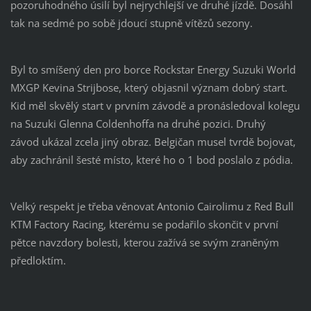
pozoruhodného úsilí byl nejrychlejší ve druhé jízdě. Dosáhl
tak na sedmé po sobě jdoucí stupně vítězů sezony.
Byl to smíšený den pro borce Rockstar Energy Suzuki World
MXGP Kevina Strijbose, který objasnil význam dobrý start.
Kid měl skvělý start v prvním závodě a pronásledoval kolegu
na Suzuki Glenna Coldenhoffa na druhé pozici. Druhý
závod ukázal zcela jiný obraz. Belgičan musel tvrdě bojovat,
aby zachránil šesté místo, které ho o 1 bod poslalo z pódia.
Velký respekt je třeba věnovat Antonio Cairolimu z Red Bull
KTM Factory Racing, kterému se podařilo skončit v první
pětce navzdory bolesti, kterou zažívá se svým zraněným
předloktím.