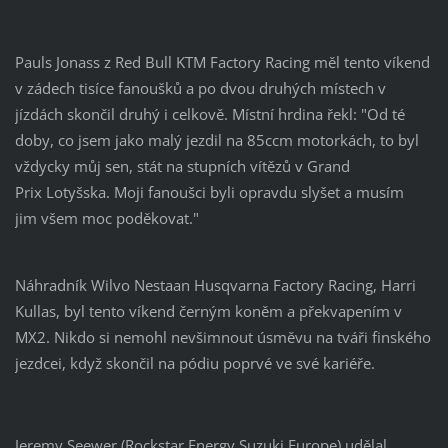
Pauls Jonass z Red Bull KTM Factory Racing měl tento víkend
v zádech tisíce fanoušků a po dvou druhých místech v
jízdách skončil druhý i celkově. Místní hrdina řekl: "Od té
doby, co jsem jako malý jezdil na 85ccm motorkách, to byl
vždycky můj sen, stát na stupních vítězů v Grand
Prix Lotyšska. Moji fanoušci byli opravdu slyšet a musím
jim všem moc poděkovat."
Náhradník Wilvo Nestaan Husqvarna Factory Racing, Harri
Kullas, byl tento víkend černým koněm a překvapením v
MX2. Nikdo si nemohl nevšimnout úsměvu na tváři finského
jezdcei, když skončil na pódiu poprvé ve své kariéře.
Jeremy Seewer (Rockstar Energy Suzuki Europe) udělal