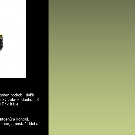
týden podrobí další
ický zákrok kloubu, jež
Prix Itálie.
tgenů a kontrol.
race, a postačí klid a