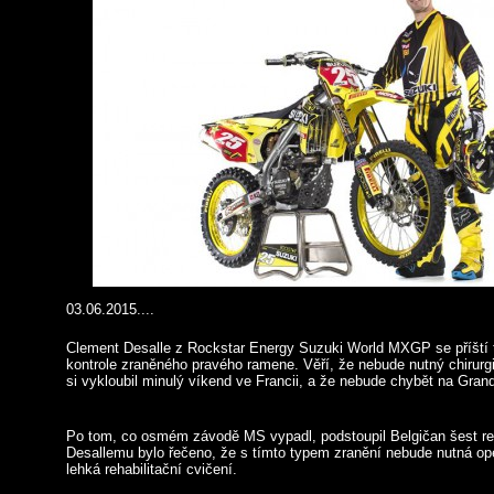
03.06.2015....
Clement Desalle z Rockstar Energy Suzuki World MXGP se příští 
kontrole zraněného pravého ramene. Věří, že nebude nutný chirurg
si vykloubil minulý víkend ve Francii, a že nebude chybět na Grand 
Po tom, co osmém závodě MS vypadl, podstoupil Belgičan šest ren
Desallemu bylo řečeno, že s tímto typem zranění nebude nutná ope
lehká rehabilitační cvičení.