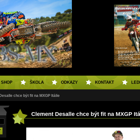
SHOP
ŠKOLA
ODKAZY
KONTAKT
LED
esalle chce být fit na MXGP Itálie
Clement Desalle chce být fit na MXGP Itá