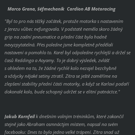
Marco Grana, šéfmechanik Cardion AB Motoracing
"Byl to pro nás těžký začátek, protože motorka s nastavením
z Jerezu vůbec nefungovala. V podstatě neměla skoro žádný
grip na zadní pneumatice a přední část byla hodně
nevyzpytatelná. Přes poledne jsme kompletně předělali
nastavení a pomohlo to. Karel byl odpoledne rychlejší a držel se
časů Reddinga a Aoyamy. To je dobrý výsledek, zvlášť
s ohledem na to, že žádné rychlé kolo nezajel bezchybně
a vždycky nějaké setiny ztratil. Zítra se ještě zaměříme na
zlepšení stability přední části motorky, a když se Karlovi podaří
dokonalé kolo, bude schopný udržet se v elitní patnáctce."
Jakub Kornfeil
k dnešním volným tréninkům, které zakončil
stejně jako Abraham osmnáctým místem, napsal na svém
facebooku: Dnes to bylo jedno velké trápení. Zítra snad už