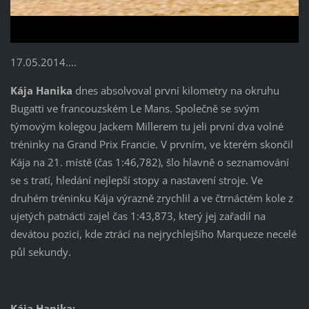
17.05.2014....
Kája Hanika
dnes absolvoval první kilometry na okruhu
Bugatti ve francouzském Le Mans. Společně se svým
týmovým kolegou Jackem Millerem tu jeli první dva volné
tréninky na Grand Prix Francie. V prvním, ve kterém skončil
Kája na 21. místě (čas 1:46,782), šlo hlavně o seznamování
se s tratí, hledání nejlepší stopy a nastavení stroje. Ve
druhém tréninku Kája výrazně zrychlil a ve čtrnáctém kole z
ujetých patnácti zajel čas 1:43,873, který jej zařadil na
devátou pozici, kde ztrácí na nejrychlejšího Marqueze necelé
půl sekundy.
Kája Hanika: