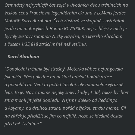
Osmnáctý nejrychlejší čas zajel v úvodních dvou trénincích na
Velkou cenu Francie na legendárním okruhu v LeMans jezdec
MotoGP Karel Abraham. Čech zůstává ve skupině s ostatními
jezdci na motocyklech Honda RCV1000R, nejrychlejší z nich je
bývalý světový šampion Nicky Hayden, na kterého Abraham
s časem 1:35,818 ztrácí méně než vteřinu.
Karel Abraham
"Dopolední trénink byl strašný. Motorka vůbec nefungovala,
jak měla. Přes poledne na ní kluci udělali hodně práce
a pomohlo to. Není to pořád ideální, ale minimálně výrazně
lepší to je. Navíc máme nějaký směr, kudy jít dál, takže bychom
zítra mohli jít ještě dopředu. Nejsme daleko od Reddinga
a Aoyamy, na druhou stranu pořád nějakou ztrátu máme. Cíl
na zítřek je přiblížit se jim co nejblíž, nebo se ideálně dostat
před ně. Uvidíme."