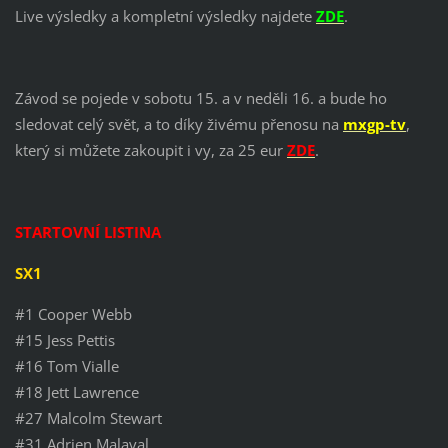
Live výsledky a kompletní výsledky najdete
ZDE
.
Závod se pojede v sobotu 15. a v neděli 16. a bude ho
sledovat celý svět, a to díky živému přenosu na
mxgp-tv
,
který si můžete zakoupit i vy, za 25 eur
ZDE
.
STARTOVNÍ LISTINA
SX1
#1 Cooper Webb
#15 Jess Pettis
#16 Tom Vialle
#18 Jett Lawrence
#27 Malcolm Stewart
#31 Adrien Malaval