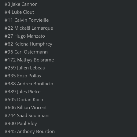
#3 Jake Cannon
#4 Luke Clout
#11 Calvin Fonvieille
#22 Mickaël Lamarque
#27 Hugo Manzato
#62 Kelena Humphrey
#96 Carl Ostermann
#172 Mathys Boisrame
#259 Julien Lebeau
#335 Enzo Polias
#388 Andrea Bonifacio
#389 Jules Pietre
#505 Dorian Koch
#606 Killian Vincent
#744 Saad Soulimani
#900 Paul Bloy
#945 Anthony Bourdon