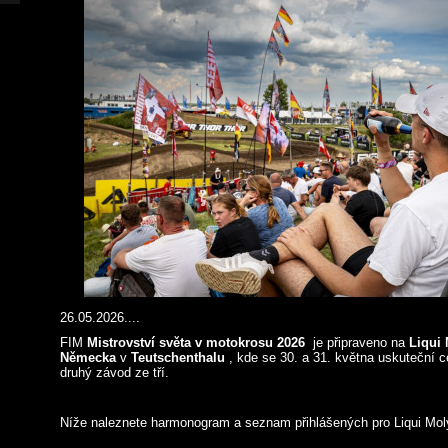
26.05.2026....
FIM
Mistrovství světa v motokrosu 2026
je připraveno na
Liqui
Německa
v
Teutschenthalu
, kde se 30. a 31. května uskuteční 
druhý závod ze tří.
Níže naleznete harmonogram a seznam přihlášených pro Liqui 