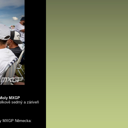
 Moly MXGP
celkově sedmý a záriveň
Moly MXGP Německa: