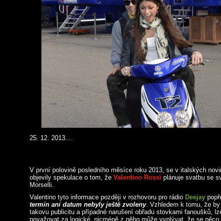
25. 12. 2013....
V první polovině posledního měsíce roku 2013, se v italských nov
objevily spekulace o tom, že
Valentino Rossi
plánuje svatbu se sv
Morselli.
Valentino tyto informace později v rozhovoru pro rádio
Deejay
popře
termín ani datum nebyly ještě zvoleny
. Vzhledem k tomu, že by 
takovu publicitu a případné narušení obřadu stovkami fanoušků, lz
považovat za logické, nicméně z něho může vyplývat, že se něco