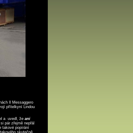
inách Il Messaggero
ojí přítelkyní Lindou
l a uvedl, že
ani
si pár zřejmě nepřál
e takové popírání
 takového skutečně