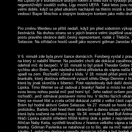
RB Lipsko je v Bundeslize druhým rokem a hned loni si vydobyl pr
nejprestižnější soutěži světa, Ligy mistrů UEFA. Také letos jsou n
velmi dobře, když se před utkáním nacházeli na třetím místě s š
vedoucí Bayer Mnichov a stejným bodovým kontem jako mělo dru
Pro změnu Werderu se příliš nedaří, když jim před sobotním výkop
šestnáctá. Na druhou stranu se v jejich brance velmi úspěšně usadi
postu pravého obránce další český reprezentant, rodák z Třebíče,
Selassie. Na střídačce hostů usedl jako rezervní gólman Jaroslav
V 6. minutě zde byla první šance domácích. Forsberg vyslal z prav
na který si naběhl Werner. Na poslední chvíli ale dokázal zasáhno
odehrál míč do bezpečí. V 10. minutě to byl právě Theodor Gebre S
rychlou akci Brém, jeho následná kolmá přihrávka do vápna našla F
upadl na zem. Rozhodčí zůstal v klidu. V 18. minutě přišel první 
brankáře, který doslova reflexivně vyrazil střelu Diego Demme z h
která by jinak skončila v šibenici. Poté následovaly dvě další do
Lipska. Timo Werner se už radoval z branky! Našel si místo ke st
svou levou nohou poslal míč pod horní tyč. Jeho radost ovšem pos
rozhodčí, jenž odmával postavení mimo hru. V těchto fázích utkání
který se musel líbit a zcela určitě dokázal zahřát z velké části za
Brém byl hodně aktivní Gebre Selassie. Ve 27. minutě se hosté dos
protiútoku, Bartels čelil hned třem obráncům a danou situaci vyřeši
která byla sražená na rohový kop. Ve 34. minutě se Red Bull Aréna
Hráči Lipska založili středem hřiště kolmý útok a jeden z nejznáměj
Afričan Naby Keita, vystřelil levačkou z hranice velkého vápna a t
branky. Gólman Pavlenka se natahoval co to šlo, ale na míč nako
závěru 1. poločasu doslova narostly domácím křídla a byli hodně akt