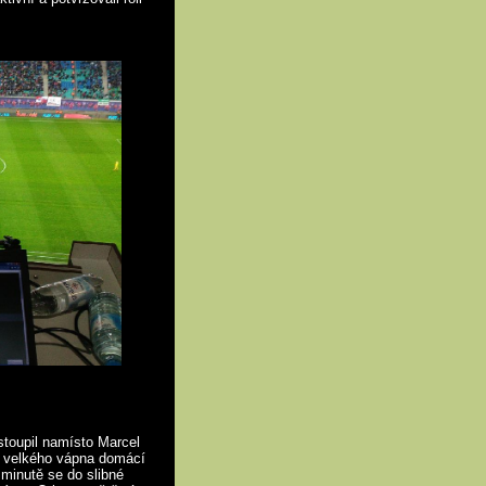
stoupil namísto Marcel
ce velkého vápna domácí
minutě se do slibné