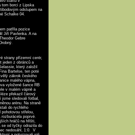
ávo startů v
a tom borci z Lipska
estibodovým odstupem na
hé Schalke 04.
em patřila pozice
l Jiří Pavlenka. A na
 Theodor Gebre
 Drobný.
é strany přízemní centr,
ut jeden z obránců a
elassie, který založil
ina Bartelse, ten poté
skvělý zákrok českého
ranice malého vápna,
slova vyložené šance RB
řele v malém vápně a
léze překazil čárový
 jsme sledovali fotbal,
plněnou arénu. Na straně
tali do rychlého
l pohotovou střelou,
 rozburácela poprvé.
ších hráčů na hřišti,
a se od tyčky odrazila do
nec nedosáhl, 1:0. V
ivní a potvrzovali roli