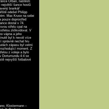
ránce Orban, naštěstí
o největší šance hostů
tavený brankář
řiště odešel Philipp
 Brém. Max Kruse na sebe
la pouze doprostřed
ance dostal v 74.
svou střelu cpal na
třelou zklikvidoval. V
ho vápna a jeho
inutě byl k nevoli více
čí správně nechal hru
utách zápasu byl velmi
a rozhodující moment. Z
řelou z voleje a bylo
v Dortumundu 4:4 se
tě nejvyšší fotbalové
ano, Klostermann –