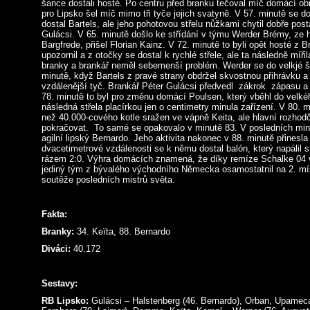
šance dostali hosté. Po centru před branku tečoval míč domácí ob
pro Lipsko šel míč mimo tři tyče jejich svatyně. V 57. minutě se d
dostal Bartels, ale jeho pohotovou střelu nůžkami chytil dobře pos
Gulácsi. V 65. minutě došlo ke střídání v týmu Werder Brémy, ze h
Bargfrede, přišel Florian Kainz. V 72. minutě to byli opět hosté z
upozornil a z otočky se dostal k rychlé střele, ale ta následně míři
branky a brankář neměl sebemenší problém. Werder se do velkjé š
minutě, když Bartels z pravé strany obdržel skvostnou přihrávku a 
vzdálenější tyč. Brankář Péter Gulácsi předvedl zákrok zápasu a s
78. minutě to byl pro změnu domácí Poulsen, který vběhl do velké
následná střela placírkou jen o centimetry minula zařízení. V 80. m
než 40.000-cového kotle sražen ve vápně Keita, ale hlavní rozhod
pokračovat. To samé se opakovalo v minutě 83. V posledních min
agilní lipský Bernardo. Jeho aktivita nakonec v 88. minutě přinesl
dvacetimetrové vzdálenosti se k němu dostal balón, který napálil st
rázem 2:0. Výhra domácích znamená, že díky remíze Schalke 04 
jediný tým z bývalého východního Německa osamostatnil na 2. mís
soutěže posledních mistrů světa.
Fakta:
Branky:
34. Keïta, 88. Bernardo
Diváci:
40.172
Sestavy:
RB Lipsko:
Gulácsi – Halstenberg (46. Bernardo), Orban, Upamec