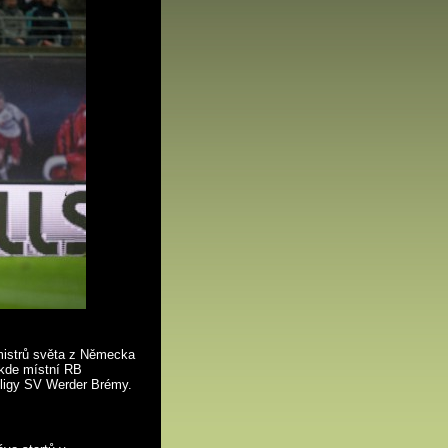
 mistrů světa z Německa
 kde místní RB
sligy SV Werder Brémy.