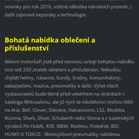
novinky pro rok 2016, včetně několika národních premiér, i
další zajímavé exponáty a technologie.
Bohatá nabídka oblečení a
příslušenství
Aktivní motorkáři jistě před sezonou uvítají bohatou nabídku
více než 200 značek oblečení a příslušenství. Nebudou
chybět helmy, rukavice, bundy, brašny, komunikátory,
zabezpečení, maziva, pneumatiky a další. Výčet všech
vystavovatelů bude těsně před veletrhem na stránkách i-
katalogu Motosalonu, ale již nyní se návštěvníci mohou těšit
na Arai, Bell, Clover, Dainese, Halvarssons, LS2, Modeka,
Rizoma, Shark, Shoei, Schuberth nebo Shima a z tuzemských
výrobců Psí Hubík, 4SR, MBW, Restless, Polednik, BIG
HUSKY či TOKOZ. Motocyklové pneumatiky nabídnou