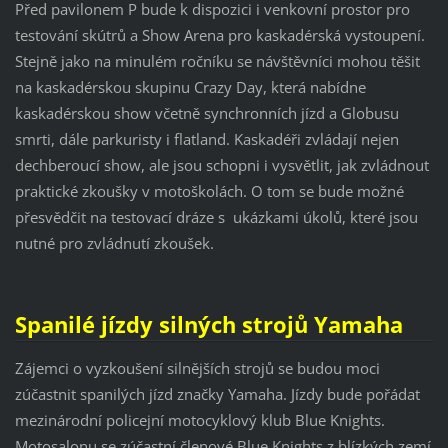
Před pavilonem P bude k dispozici i venkovní prostor pro
testování skútrů a Show Arena pro kaskadérská vystoupení.
Stejně jako na minulém ročníku se návštěvníci mohou těšit
na kaskadérskou skupinu Crazy Day, která nabídne
kaskadérskou show včetně synchronních jízd a Globusu
smrti, dále parkuristy i flatland. Kaskadéři zvládají nejen
dechberoucí show, ale jsou schopni i vysvětlit, jak zvládnout
praktické zkoušky v motoškolách. O tom se bude možné
přesvědčit na testovací dráze s ukázkami úkolů, které jsou
nutné pro zvládnutí zkoušek.
Spanilé jízdy silných strojů Yamaha
Zájemci o vyzkoušení silnějších strojů se budou moci
zúčastnit spanilých jízd značky Yamaha. Jízdy bude pořádat
mezinárodní policejní motocyklový klub Blue Knights.
Motosalonu se zúčastní členové Blue Knights z blízkých zemí