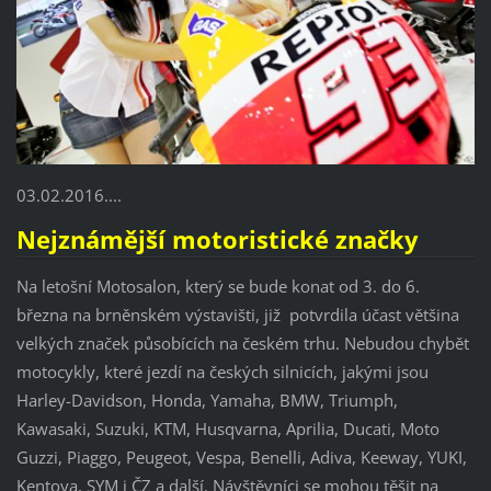
03.02.2016....
Nejznámější motoristické značky
Na letošní Motosalon, který se bude konat od 3. do 6.
března na brněnském výstavišti, již potvrdila účast většina
velkých značek působících na českém trhu. Nebudou chybět
motocykly, které jezdí na českých silnicích, jakými jsou
Harley-Davidson, Honda, Yamaha, BMW, Triumph,
Kawasaki, Suzuki, KTM, Husqvarna, Aprilia, Ducati, Moto
Guzzi, Piaggo, Peugeot, Vespa, Benelli, Adiva, Keeway, YUKI,
Kentoya, SYM i ČZ a další. Návštěvníci se mohou těšit na