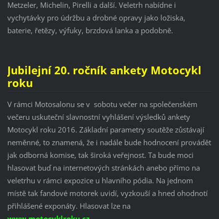
Metzeler, Michelin, Pirelli a další. Veletrh nabídne i
vychytávky pro údržbu a drobné opravy jako ložiska,
baterie, řetězy, výfuky, brzdová lanka a podobně.
Jubilejní 20. ročník ankety Motocykl
roku
V rámci Motosalonu se v sobotu večer na společenském
večeru uskuteční slavnostní vyhlášení výsledků ankety
Motocykl roku 2016. Základní parametry soutěže zůstávají
neměnné, to znamená, že i nadále bude hodnocení provádět
jak odborná komise, tak široká veřejnost. Ta bude moci
hlasovat buď na internetových stránkách anebo přímo na
veletrhu v rámci expozice u hlavního pódia. Na jednom
místě tak fandové motorek uvidí, vyzkouší a hned ohodnotí
přihlášené exponáty. Hlasovat lze na
www.motocyklroku.cz
.