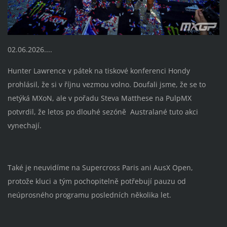
02.06.2026....
Hunter Lawrence v pátek na tiskové konferenci Hondy
prohlásil, že si v říjnu vezmou volno. Doufali jsme, že se to
netýká MXoN, ale v pořadu Steva Matthese na PulpMX
potvrdil, že letos po dlouhé sezóně Australané tuto akci
vynechají.
Také je neuvidíme na Supercross Paris ani AusX Open,
protože kluci a tým pochopitelně potřebují pauzu od
neúprosného programu posledních několika let.