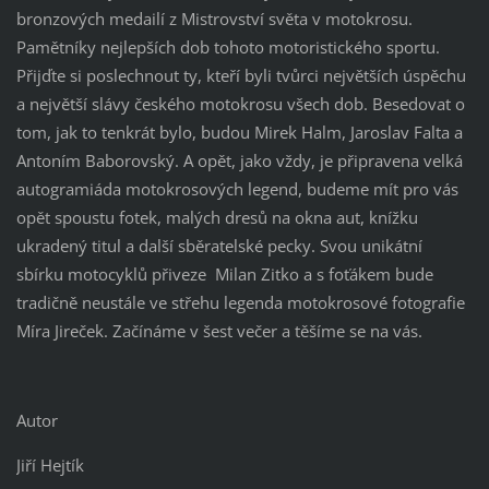
bronzových medailí z Mistrovství světa v motokrosu.
Pamětníky nejlepších dob tohoto motoristického sportu.
Přijďte si poslechnout ty, kteří byli tvůrci největších úspěchu
a největší slávy českého motokrosu všech dob. Besedovat o
tom, jak to tenkrát bylo, budou Mirek Halm, Jaroslav Falta a
Antoním Baborovský. A opět, jako vždy, je připravena velká
autogramiáda motokrosových legend, budeme mít pro vás
opět spoustu fotek, malých dresů na okna aut, knížku
ukradený titul a další sběratelské pecky. Svou unikátní
sbírku motocyklů přiveze Milan Zitko a s foťákem bude
tradičně neustále ve střehu legenda motokrosové fotografie
Míra Jireček. Začínáme v šest večer a těšíme se na vás.
Autor
Jiří Hejtík