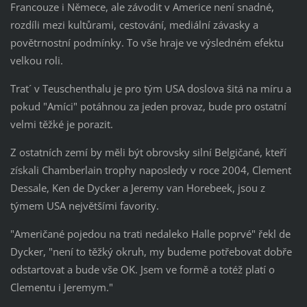
Francouze i Němece, ale závodit v Americe není snadné,
rozdíli mezi kultůrami, cestování, mediální závasky a
povětrnostní podmínky. To vše hraje ve výsledném efektu
velkou roli.
Trat´ v Teuschenthalu je pro tým USA doslova šitá na míru a
pokud "Amíci" potáhnou za jeden provaz, bude pro ostatní
velmi těžké je porazit.
Z ostatních zemí by měli být obrovsky silní Belgičané, kteří
získali Chamberlain trophy naposledy v roce 2004, Clement
Dessale, Ken de Dycker a Jeremy van Horebeek, jsou z
týmem USA největšími favority.
"Američané pojedou na trati nedaleko Halle poprvé" řekl de
Dycker, "není to těžký okruh, my budeme potřebovat dobře
odstartovat a bude vše OK. Jsem ve formě a totéž platí o
Clementu i Jeremym."