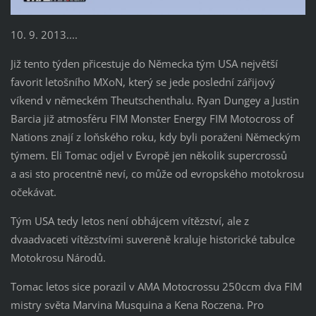
10. 9. 2013....
Již tento týden přicestuje do Německa tým USA největší
favorit letošního MXoN, který se jede poslední zářijový
víkend v německém Theutschenthalu. Ryan Dungey a Justin
Barcia již atmosféru FIM Monster Energy FIM Motocross of
Nations znají z loňského roku, kdy byli poraženi Německým
týmem. Eli Tomac odjel v Evropě jen několik supercrossů
a asi sto procentně neví, co může od evropského motokrosu
očekávat.
Tým USA tedy letos není obhájcem vítězství, ale z
dvaadvaceti vítězstvími suvereně kraluje historické tabulce
Motokrosu Národů.
Tomac letos sice porazil v AMA Motocrossu 250ccm dva FIM
mistry světa Marvina Musquina a Kena Roczena. Pro