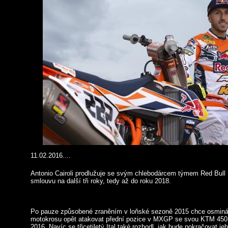
11.02.2016....
Antonio Cairoli prodlužuje se svým chlebodárcem týmem Red Bul
smlouvu na další tři roky, tedy až do roku 2018.
Po pauze způsobené zraněním v loňské sezoně 2015 chce osmin
motokrosu opět atakovat přední pozice v MXGP se svou KTM 450
2016. Navíc se třicetiletý Ital také rozhodl, jak bude pokračovat je