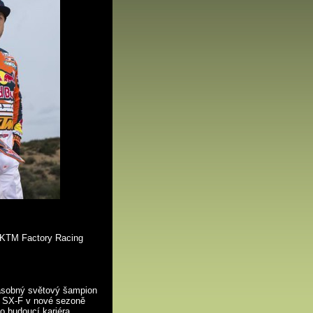
l KTM Factory Racing
ásobný světový šampion
 SX-F v nové sezoně
ho budoucí kariéra.