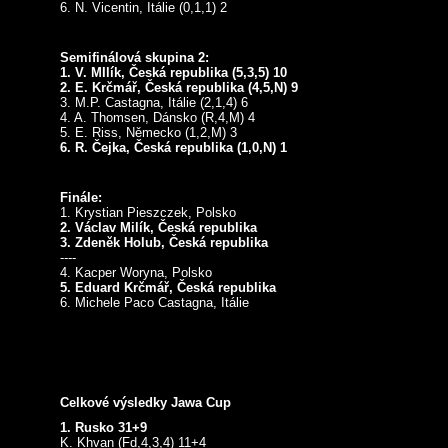
6. N. Vicentin, Itálie (0,1,1) 2
Semifinálová skupina 2:
1. V. MIlík, Česká republika (5,3,5) 10
2. E. Krčmář, Česká republika (4,5,N) 9
3. M.P. Castagna, Itálie (2,1,4) 6
4. A. Thomsen, Dánsko (R,4,M) 4
5. E. Riss, Německo (1,2,M) 3
6. R. Čejka, Česká republika (1,0,N) 1
Finále:
1. Krystian Pieszczek, Polsko
2. Václav Milík, Česká republika
3. Zdeněk Holub, Česká republika
----
4. Kacper Woryna, Polsko
5. Eduard Krčmář, Česká republika
6. Michele Paco Castagna, Itálie
Celkové výsledky Jawa Cup
1. Rusko 31+9
K. Khvan (Fd,4,3,4) 11+4