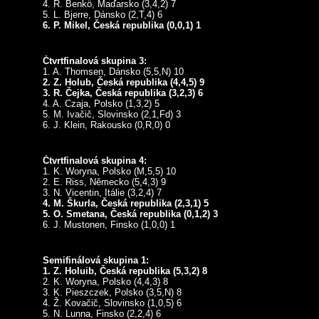
4. R. Benkö, Maďarsko (3,4,2) 7
5. L. Bjerre, Dánsko (2,T,4) 6
6. P. Mikel, Česká republika (0,0,1) 1
Čtvrtfinalová skupina 3:
1. A. Thomsen, Dánsko (5,5,N) 10
2. Z. Holub, Česká republika (4,4,5) 9
3. R. Čejka, Česká republika (3,2,3) 6
4. A. Czaja, Polsko (1,3,2) 5
5. M. Ivačič, Slovinsko (2,1,Fd) 3
6. J. Klein, Rakousko (0,R,0) 0
Čtvrtfinalová skupina 4:
1. K. Woryna, Polsko (M,5,5) 10
2. E. Riss, Německo (5,4,3) 9
3. N. Vicentin, Itálie (3,2,4) 7
4. M. Škurla, Česká republika (2,3,1) 5
5. O. Smetana, Česká republika (0,1,2) 3
6. J. Mustonen, Finsko (1,0,0) 1
Semifinálová skupina 1:
1. Z. Holuib, Česká republika (5,3,2) 8
2. K. Woryna, Polsko (4,4,3) 8
3. K. Pieszczek, Polsko (3,5,N) 8
4. Ž. Kovačič, Slovinsko (1,0,5) 6
5. N. Lunna, Finsko (2,2,4) 6