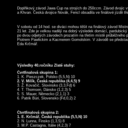
Doplňkový závod Jawa Cup na strojích do 250ccm. Závod dvojic 
a Khvan. Česká dvojice Novák, Fencl obsadila ve finálové jízdě tře
V sobotu od 14 hod. se diváci mohou těšit na finálový závod Mistro
21 let. Zde je velkou nadějí na dobrý výsledek domácí, pardubický 
po dvou odjetých závodech prozatím na třetím místě průběžného p
Piotrem Pawlickim a Kacmerem Gomolskim. V závodě se představí
Eda Krčmář.
Výsledky 40.ročníku Zlaté stuhy:
Čvrtfinalová skupina 1:
1. K. Pieszczek, Polsko (5,5,N) 10
2. V. Milík, Česká republika (4,4,5) 9
3. Ž. Kovačič, Slovinsko (3,3,Fd) 6
4. T. Thomsen, Dánsko (1,2,3) 5
5. S. Mauer, Německo (2,1,1) 3
6. Patrik Búri, Slovensko (Fd,0,2) 2
Čtvrtfinalová skupina 2:
1. E. Krčmář, Česká republika (5,5,N) 10
2. N. Lunna, Finsko (1,3,5) 8
3. M.P. Castagna, Itálie (4,2,3) 7