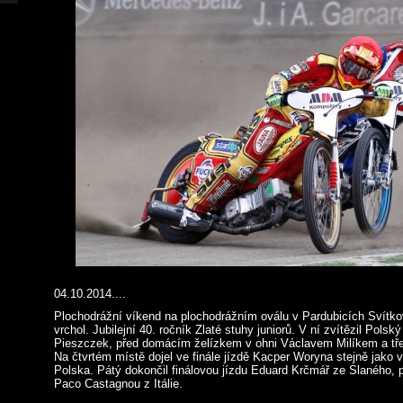
04.10.2014....
Plochodrážní víkend na plochodrážním oválu v Pardubicích Svítk
vrchol. Jubilejní 40. ročník Zlaté stuhy juniorů. V ní zvítězil Polsk
Pieszczek, před domácím želízkem v ohni Václavem Milíkem a t
Na čtvrtém místě dojel ve finále jízdě Kacper Woryna stejně jako 
Polska. Pátý dokončil finálovou jízdu Eduard Krčmář ze Slaného, 
Paco Castagnou z Itálie.