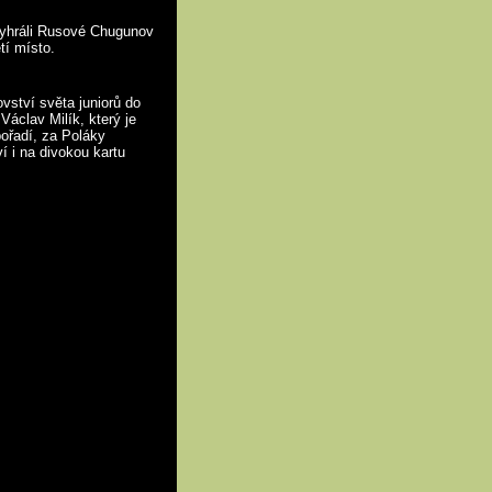
vyhráli Rusové Chugunov
tí místo.
vství světa juniorů do
Václav Milík, který je
ořadí, za Poláky
 i na divokou kartu