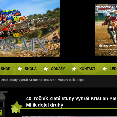
SHOP
ŠKOLA
ODKAZY
KONTAKT
LED
k Zlaté stuhy vyhrál Kristian Pieszczek. Václav Milík dojel
40. ročník Zlaté stuhy vyhrál Kristian Pi
Milík dojel druhý