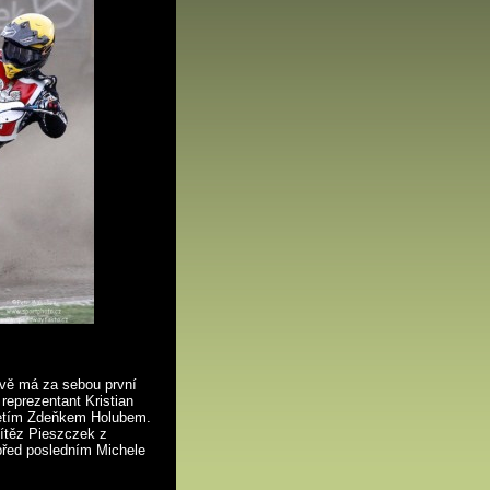
ově má za sebou první
ý reprezentant Kristian
řetím Zdeňkem Holubem.
vítěz Pieszczek z
před posledním Michele