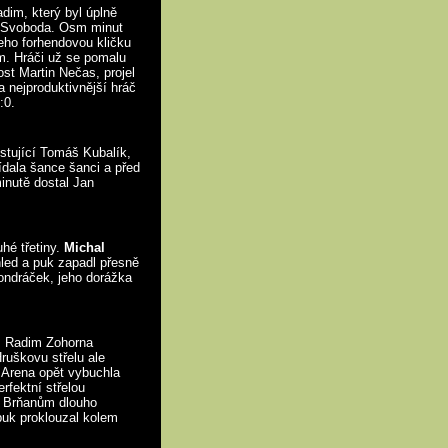
adim, který byl úplně
av Svoboda. Osm minut
jeho forhendovou kličku
m. Hráči už se pomalu
st Martin Nečas, projel
 nejproduktivnější hráč
1:0.
ostující Tomáš Kubalík,
ídala šance šanci a před
inutě dostal Jan
hé třetiny.
Michal
hled a puk zapadl přesně
Vondráček, jeho dorážka
yž Radim Zohorna
ruškovu střelu ale
Arena opět vybuchla
rfektní střelou
le Brňanům dlouho
uk proklouzal kolem