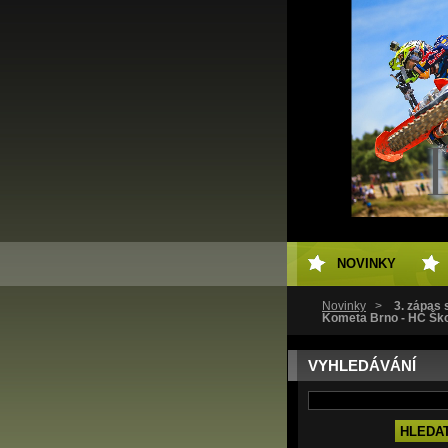
NOVINKY
Novinky
>
3. zápas 
Kometa Brno - HC Ško
VYHLEDÁVÁNÍ