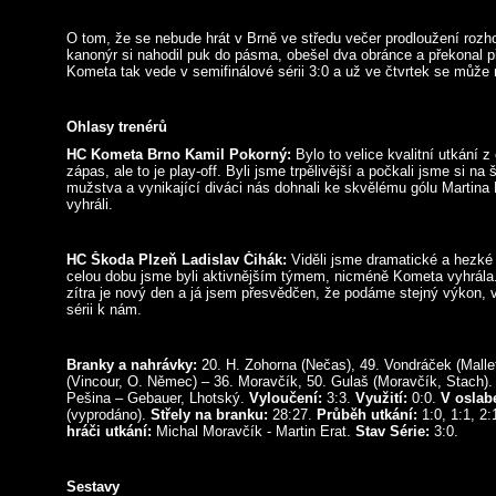
O tom, že se nebude hrát v Brně ve středu večer prodloužení rozh
kanonýr si nahodil puk do pásma, obešel dva obránce a překonal
Kometa tak vede v semifinálové sérii 3:0 a už ve čtvrtek se může 
Ohlasy trenérů
HC Kometa Brno Kamil Pokorný:
Bylo to velice kvalitní utkání z
zápas, ale to je play-off. Byli jsme trpělivější a počkali jsme si na
mužstva a vynikající diváci nás dohnali ke skvělému gólu Martina 
vyhráli.
HC Škoda Plzeň Ladislav Čihák:
Viděli jsme dramatické a hezké 
celou dobu jsme byli aktivnějším týmem, nicméně Kometa vyhrála.
zítra je nový den a já jsem přesvědčen, že podáme stejný výkon, 
sérii k nám.
Branky a nahrávky:
20. H. Zohorna (Nečas), 49. Vondráček (Mallet
(Vincour, O. Němec) – 36. Moravčík, 50. Gulaš (Moravčík, Stach)
Pešina – Gebauer, Lhotský.
Vyloučení:
3:3.
Využití:
0:0.
V oslab
(vyprodáno).
Střely na branku:
28:27.
Průběh utkání:
1:0, 1:1, 2:
hráči utkání:
Michal Moravčík - Martin Erat.
Stav Série:
3:0.
Sestavy