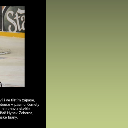
ví i ve třetím zápase,
o kotouče v pásmu Komety
m ale znovu skvěle
řiště Hynek Zohorna,
ňské brány.