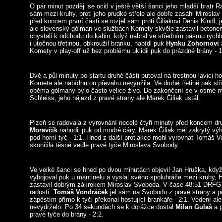
O pár minut později se ocitl v ještě větší šanci jeho mladší bratr R
sám mezi kruhy, proti jeho prudké střele ale dobře zasáhl Mirosl
před koncem první části se rozjel sám proti Čiliakovi Denis Kindl, 
ale slovenský gólman ve službách Komety skvěle zastavil betone
chystali k odchodu do kabin, když nabral ve středním pásmu rychlo
i útočnou třetinou, obkroužil branku, nabídl puk
Hynku Zohornovi
a
Komety v play-off už bez problému uklidil puk do prázdné brány - 
Dvě a půl minuty po startu druhé části putoval na trestnou lavici h
Kometa ale nabídnutou převahu nevyužila. Ve druhé třetině pak stř
oběma gólmany bylo často velice živo. Do zakončení se v osmé m
Schleiss, jeho nájezd z pravé strany ale Marek Čiliak ustál.
Plzeň se radovala z vyrovnání necelé čtyři minuty před koncem dru
Moravčík
nahodil puk od modré čáry, Marek Čiliak měl zakrytý vý
pod horní tyč - 1:1. Hned z další protiakce mohl vyrovnat Tomáš 
skončila těsně vedle pravé tyče Miroslava Svobody.
Ve velké šanci se hned po dvou minutách objevil Jan Hruška, kd
vybojoval puk u mantinelu a vyslal svého spoluhráče mezi kruhy, H
zastavil dobrým zákrokem Miroslav Svoboda. V čase 48:51 DRFG 
radostí.
Tomáš Vondráček
jel sám na Svobodu z pravé strany a pe
zápěstím přímo k tyči překonal hostující brankáře - 2:1. Vedení a
nevydrželo. Po 34 sekundách se k dorážce dostal
Milan Gulaš
a p
pravé tyče do brány - 2:2.