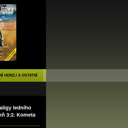
NÍ HOKEJ A OSTATNÍ
raligy ledního
eň 3:2. Kometa