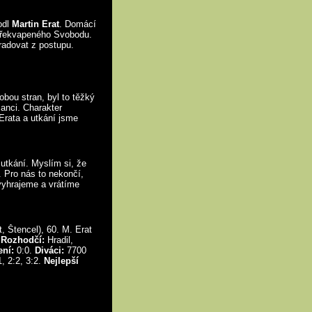
odl
Martin Erat
. Domácí
 překvapeného Svobodu.
radovat z postupu.
 obou stran, byl to těžký
 šanci. Charakter
Erata a utkání jsme
utkání. Myslím si, že
 Pro nás to nekončí,
vyhrajeme a vrátíme
, Štencel), 60. M. Erat
.
Rozhodčí:
Hradil,
ení:
0:0.
Diváci:
7700
1, 2:2, 3:2.
Nejlepší