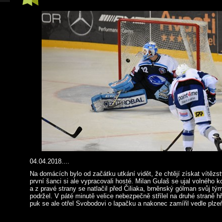
04.04.2018....
Na domácích bylo od začátku utkání vidět, že chtějí získat vítězst
první šanci si ale vypracovali hosté. Milan Gulaš se ujal volnéh
a z pravé strany se natlačil před Čiliaka, brněnský gólman svůj tý
podržel. V páté minutě velice nebezpečně střílel na druhé straně h
puk se ale otřel Svobodovi o lapačku a nakonec zamířil vedle plze