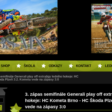
SHOP
ŠKOLA
ODKAZY
KONTAKT
LED
semifinále Generali play off extraligy ledního hokeje: HC
da Plzeň 3:2. Kometa vede na zápasy 3:0
3. zápas semifinále Generali play off ext
hokeje: HC Kometa Brno - HC Škoda Plz
vede na zápasy 3:0