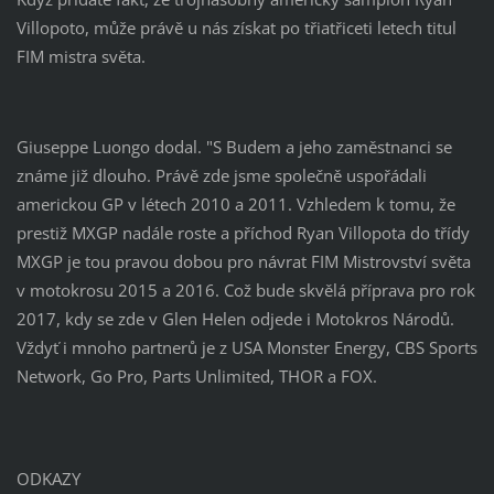
Villopoto, může právě u nás získat po třiatřiceti letech titul
FIM mistra světa.
Giuseppe Luongo dodal. "S Budem a jeho zaměstnanci se
známe již dlouho. Právě zde jsme společně uspořádali
americkou GP v létech 2010 a 2011. Vzhledem k tomu, že
prestiž MXGP nadále roste a příchod Ryan Villopota do třídy
MXGP je tou pravou dobou pro návrat FIM Mistrovství světa
v motokrosu 2015 a 2016. Což bude skvělá příprava pro rok
2017, kdy se zde v Glen Helen odjede i Motokros Národů.
Vždyť i mnoho partnerů je z USA Monster Energy, CBS Sports
Network, Go Pro, Parts Unlimited, THOR a FOX.
ODKAZY