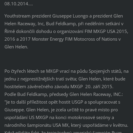
08.10.2014....
Youthstream prezident Giuseppe Luongo a prezident Glen
Helen Raceway, Inc, Bud Feldkamp, při nedělním setkání v
Římě dokončili dohodu o organizování FIM MXGP USA 2015,
2016 a 2017 Monster Energy FIM Motocross of Nations v
Glen Helen.
Po čtyřech létech se MXGP vrací na půdu Spojených států, na
jednu z nejprestižnějších tratí světa; Glen Helen, které bude
hostitelem závěrečného závodu MXGP 20. září 2015.
Podle Bud Feldkamp, předsedy Glen Helen Raceway, INC.:
"Je to další příležitost opět hostit USGP a spolupracovat s
Giuseppe. Glen Helen, je zcela určitě to pravé místo pro
uspořádání US MXGP na konci motokrosové sezóny a
národního šampionátu USA MX, který uspořádáme v květnu.
Když přidáte fakt, že trojnásobný americký šampión Ryan