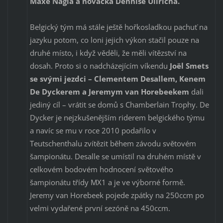
Maxe Nagla a nováčka Dennise Ullricha.
Belgický tým má stále ještě hořkosladkou pachuť na
jazyku potom, co loni jejich výkon stačil pouze na
druhé místo, i když věděli, že měli vítězství na
dosah. Proto si o nadcházejícím víkendu
Joël Smets
se svými jezdci – Clementem Desallem, Kenem
De Dyckerem a Jeremym van Horebeekem
dali
jediný cíl – vrátit se domů s Chamberlain Trophy. De
Dycker je nejzkušenějším riderem belgického týmu
a navíc se mu v roce 2010 podařilo v
Teutschenthalu zvítězit během závodu světovém
šampionátu. Desalle se umístil na druhém místě v
celkovém bodovém hodnocení světového
šampionátu třídy MX1 a je ve výborné formě.
Jeremy van Horebeek pojede zpátky na 250ccm po
velmi vydařené první sezóně na 450ccm.