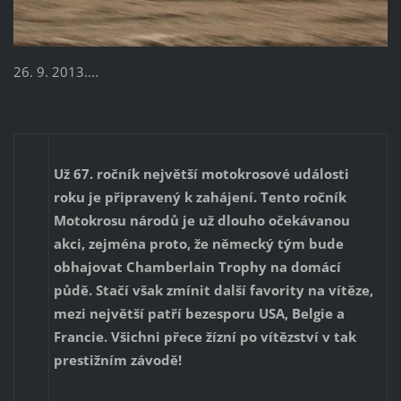
26. 9. 2013....
Už 67. ročník největší motokrosové události
roku je připravený k zahájení. Tento ročník
Motokrosu národů je už dlouho očekávanou
akci, zejména proto, že německý tým bude
obhajovat Chamberlain Trophy na domácí
půdě. Stačí však zmínit další favority na vítěze,
mezi největší patří bezesporu USA, Belgie a
Francie. Všichni přece žízní po vítězství v tak
prestižním závodě!