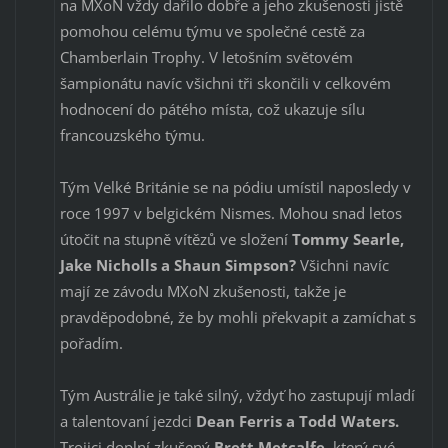
na MXoN vždy dařilo dobře a jeho zkušenosti jistě
pomohou celému týmu ve společné cestě za
Chamberlain Trophy. V letošním světovém
šampionátu navíc všichni tři skončili v celkovém
hodnocení do pátého místa, což ukazuje sílu
francouzského týmu.
Tým Velké Británie se na pódiu umístil naposledy v
roce 1997 v belgickém Nismes. Mohou snad letos
útočit na stupně vítězů ve složení
Tommy Searle,
Jake Nicholls a Shaun Simpson?
Všichni navíc
mají ze závodu MXoN zkušenosti, takže je
pravděpodobné, že by mohli překvapit a zamíchat s
pořadím.
Tým Austrálie je také silný, vždyť ho zastupují mladí
a talentovaní jezdci
Dean Ferris a Todd Waters.
Trojici doplní zkušený
Brett Metcalfe,
který své