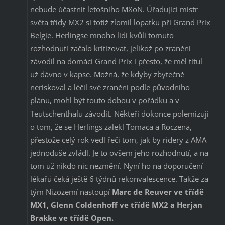
nebude účastnit letošního MXoN. Úřadující mistr
světa třídy MX2 si totiž zlomil lopatku při Grand Prix
Belgie. Herlingse mnoho lidí kvůli tomuto
rozhodnutí začalo kritizovat, jelikož po zranění
závodil na domácí Grand Prix i přesto, že měl titul
už dávno v kapse. Možná, že kdyby zbytečně
neriskoval a léčil své zranění podle původního
plánu, mohl být touto dobou v pořádku a v
Teutschenthalu závodit. Někteří dokonce polemizují
o tom, že se Herlings zalekl Tomaca a Roczena,
přestože celý rok vedl řeči tom, jak by ridery z AMA
jednoduše zvládl. Je to ovšem jeho rozhodnutí, a na
tom už nikdo nic nezmění. Nyní ho na doporučení
lékařů čeká ještě 6 týdnů rekonvalescence. Takže za
tým Nizozemí nastoupí
Marc de Reuver ve třídě
MX1, Glenn Coldenhoff ve třídě MX2 a Herjan
Brakke ve třídě Open.