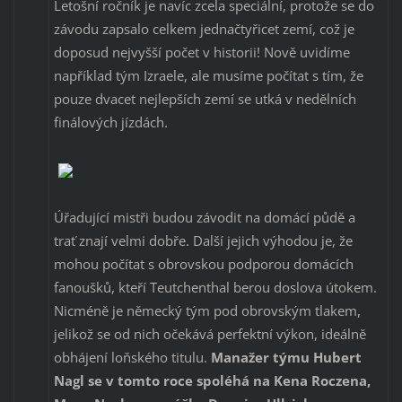
Letošní ročník je navíc zcela speciální, protože se do
závodu zapsalo celkem jednačtyřicet zemí, což je
doposud nejvyšší počet v historii! Nově uvidíme
například tým Izraele, ale musíme počítat s tím, že
pouze dvacet nejlepších zemí se utká v nedělních
finálových jízdách.
Úřadující mistři budou závodit na domácí půdě a
trať znají velmi dobře. Další jejich výhodou je, že
mohou počítat s obrovskou podporou domácích
fanoušků, kteří Teutchenthal berou doslova útokem.
Nicméně je německý tým pod obrovským tlakem,
jelikož se od nich očekává perfektní výkon, ideálně
obhájení loňského titulu.
Manažer týmu Hubert
Nagl se v tomto roce spoléhá na Kena Roczena,